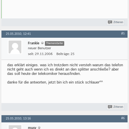
Zitieren
#5
25.05.2010, 12:41
Frankie
Themenstarter
neuer Benutzer
seit:
29.11.2006
Beiträge:
25
das erklärt einiges. was ich trotzdem nicht versteh warum das telefon
nicht geht auch wenn ich es direkt an den splitter anschließe? aber
das soll heute der telekomiker herausfinden.
danke für die antworten, jetzt bin ich ein stück schlauer^^
Zitieren
#6
25.05.2010, 13:16
musv