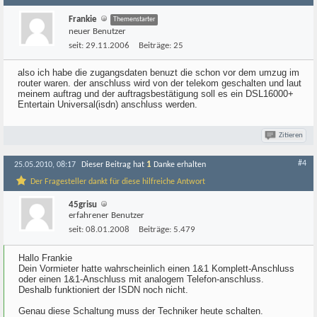
Frankie
Themenstarter
neuer Benutzer
seit:
29.11.2006
Beiträge:
25
also ich habe die zugangsdaten benuzt die schon vor dem umzug im
router waren. der anschluss wird von der telekom geschalten und laut
meinem auftrag und der auftragsbestätigung soll es ein DSL16000+
Entertain Universal(isdn) anschluss werden.
Zitieren
#4
1
25.05.2010, 08:17
Dieser Beitrag hat
Danke erhalten
Der Fragesteller dankt für diese hilfreiche Antwort
45grisu
erfahrener Benutzer
seit:
08.01.2008
Beiträge:
5.479
Hallo Frankie
Dein Vormieter hatte wahrscheinlich einen 1&1 Komplett-Anschluss
oder einen 1&1-Anschluss mit analogem Telefon-anschluss.
Deshalb funktioniert der ISDN noch nicht.
Genau diese Schaltung muss der Techniker heute schalten.