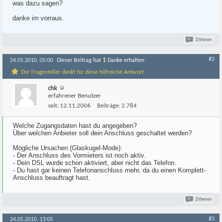
was dazu sagen?
danke im vorraus.
Zitieren
#2
1
24.05.2010, 05:00
Dieser Beitrag hat
Danke erhalten
Der Fragesteller dankt für diese hilfreiche Antwort
chk
erfahrener Benutzer
seit:
12.11.2006
Beiträge:
2.784
Welche Zugangsdaten hast du angegeben?
Über welchen Anbieter soll dein Anschluss geschaltet werden?
Mögliche Ursachen (Glaskugel-Mode):
- Der Anschluss des Vormieters ist noch aktiv.
- Dein DSL wurde schon aktiviert, aber nicht das Telefon.
- Du hast gar keinen Telefonanschluss mehr, da du einen Komplett-
Anschluss beauftragt hast.
Zitieren
#3
24.05.2010, 13:05