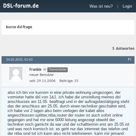
Was ist neu?
|
Login
kurze dsl frage
5
Antworten
#1
24.05.2010, 01:43
Frankie
Themenstarter
neuer Benutzer
seit:
29.11.2006
Beiträge:
25
also ich bin vor kurzem in eine private wohnung umgezogen, der
vormieter hatte dsl von 1&1. ich habe die umstellung meines dsl
anschlusses am 11.05. beaftragt und in der auftragsbestätigung steht
das der anschluss am 25.05. durch einen techniker geschaltet wird,
ich habe vor 2 tagen also beim verlegen der kabel alles
angeschlossen:splitter,ntba,router der router ist auch sofort online
gegangen und hat mir eine 6000 leitung angezeigt obwohl der
techniker noch garnicht da war und der schalttermin erst am 25.05 ist
und was noch komisch ist: es geht nur das internnet das telefon und
der ntba sind tot ich kann also nicht telefonieren. kann mir jemand