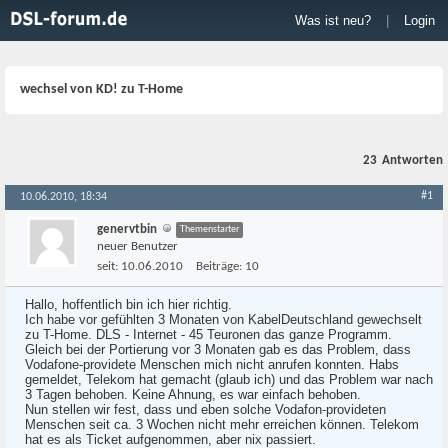
Was ist neu?
|
Login
wechsel von KD! zu T-Home
23
Antworten
#1
10.06.2010, 18:34
genervtbin
Themenstarter
neuer Benutzer
seit:
10.06.2010
Beiträge:
10
Hallo, hoffentlich bin ich hier richtig.
Ich habe vor gefühlten 3 Monaten von KabelDeutschland gewechselt
zu T-Home. DLS - Internet - 45 Teuronen das ganze Programm.
Gleich bei der Portierung vor 3 Monaten gab es das Problem, dass
Vodafone-providete Menschen mich nicht anrufen konnten. Habs
gemeldet, Telekom hat gemacht (glaub ich) und das Problem war nach
3 Tagen behoben. Keine Ahnung, es war einfach behoben.
Nun stellen wir fest, dass und eben solche Vodafon-provideten
Menschen seit ca. 3 Wochen nicht mehr erreichen können. Telekom
hat es als Ticket aufgenommen, aber nix passiert.