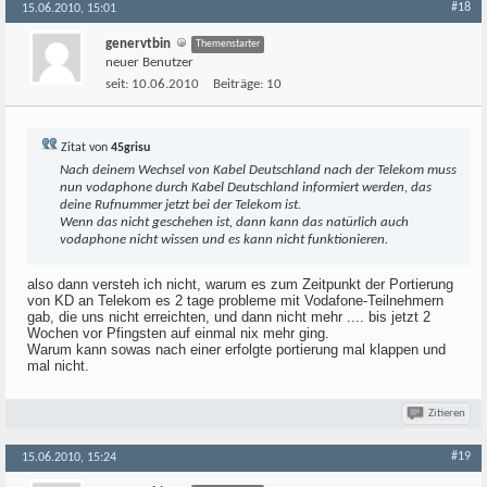
#18
15.06.2010, 15:01
genervtbin
Themenstarter
neuer Benutzer
seit:
10.06.2010
Beiträge:
10
Zitat von
45grisu
Nach deinem Wechsel von Kabel Deutschland nach der Telekom muss
nun vodaphone durch Kabel Deutschland informiert werden, das
deine Rufnummer jetzt bei der Telekom ist.
Wenn das nicht geschehen ist, dann kann das natürlich auch
vodaphone nicht wissen und es kann nicht funktionieren.
also dann versteh ich nicht, warum es zum Zeitpunkt der Portierung
von KD an Telekom es 2 tage probleme mit Vodafone-Teilnehmern
gab, die uns nicht erreichten, und dann nicht mehr .... bis jetzt 2
Wochen vor Pfingsten auf einmal nix mehr ging.
Warum kann sowas nach einer erfolgte portierung mal klappen und
mal nicht.
Zitieren
#19
15.06.2010, 15:24