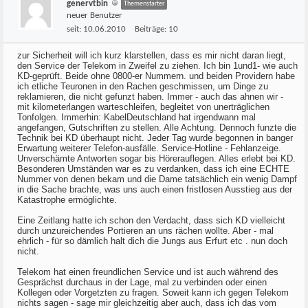
genervtbin
Themenstarter
neuer Benutzer
seit:
10.06.2010
Beiträge:
10
zur Sicherheit will ich kurz klarstellen, dass es mir nicht daran liegt,
den Service der Telekom in Zweifel zu ziehen. Ich bin 1und1- wie auch
KD-geprüft. Beide ohne 0800-er Nummern. und beiden Providern habe
ich etliche Teuronen in den Rachen geschmissen, um Dinge zu
reklamieren, die nicht gefunzt haben. Immer - auch das ahnen wir -
mit kilometerlangen warteschleifen, begleitet von unerträglichen
Tonfolgen. Immerhin: KabelDeutschland hat irgendwann mal
angefangen, Gutschriften zu stellen. Alle Achtung. Dennoch funzte die
Technik bei KD überhaupt nicht. Jeder Tag wurde begonnen in banger
Erwartung weiterer Telefon-ausfälle. Service-Hotline - Fehlanzeige.
Unverschämte Antworten sogar bis Hörerauflegen. Alles erlebt bei KD.
Besonderen Umständen war es zu verdanken, dass ich eine ECHTE
Nummer von denen bekam und die Dame tatsächlich ein wenig Dampf
in die Sache brachte, was uns auch einen fristlosen Ausstieg aus der
Katastrophe ermöglichte.
Eine Zeitlang hatte ich schon den Verdacht, dass sich KD vielleicht
durch unzureichendes Portieren an uns rächen wollte. Aber - mal
ehrlich - für so dämlich halt dich die Jungs aus Erfurt etc . nun doch
nicht.
Telekom hat einen freundlichen Service und ist auch während des
Gesprächst durchaus in der Lage, mal zu verbinden oder einen
Kollegen oder Vorgetzten zu fragen. Soweit kann ich gegen Telekom
nichts sagen - sage mir gleichzeitig aber auch, dass ich das vom