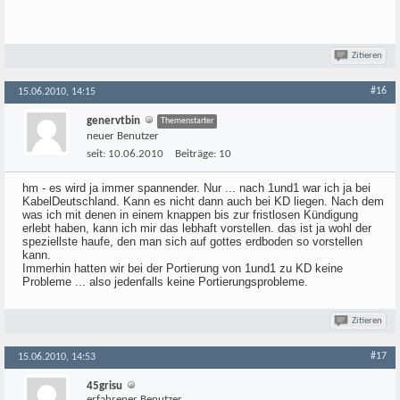
Zitieren
#16
15.06.2010, 14:15
genervtbin
Themenstarter
neuer Benutzer
seit:
10.06.2010
Beiträge:
10
hm - es wird ja immer spannender. Nur ... nach 1und1 war ich ja bei
KabelDeutschland. Kann es nicht dann auch bei KD liegen. Nach dem
was ich mit denen in einem knappen bis zur fristlosen Kündigung
erlebt haben, kann ich mir das lebhaft vorstellen. das ist ja wohl der
speziellste haufe, den man sich auf gottes erdboden so vorstellen
kann.
Immerhin hatten wir bei der Portierung von 1und1 zu KD keine
Probleme ... also jedenfalls keine Portierungsprobleme.
Zitieren
#17
15.06.2010, 14:53
45grisu
erfahrener Benutzer