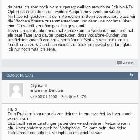
da hatte ich aber noch nicht zugesagt weil ich argwöhnte (ich bin KD-
Opfer) dass ich damit auf weitere Ansprüche verzichten würde.
Nn habe ich gestern mit dem Menschen in Bonn besprochen, wass wir
die Wochen/Monate zusammenrechnen und dann uns nochmal über
eine Gutschrift verständigen. bin gespannt!
Bevor ich darafu aber nochmal zurückkomme werde ich mich erstmal
ein paar Tage lang davon überzeugen, dass vodafone-Kunden uns
tatsächlich zuverlässig erreichen können. Seit ich von Telekom zu
1und1 dnan zu KD und nun wieder zur telekom gewechselt bin, glaub
ich nur noch was ich sehe.
Zitieren
#15
15.06.2010, 13:42
45grisu
erfahrener Benutzer
seit:
08.01.2008
Beiträge:
5.479
Hallo
Dein Problem könnte auch von deinem Intermetzo bei 1&1 verursacht
worden sein.
1&1 kauft seine Leistungen ja bei den verschiedenen Netzanbietern
ein. Unter anderem auch bei Vodaphone. Es kann sein, das deine
Rufnummer deshalb bei Vodaphone eingerichtet war.