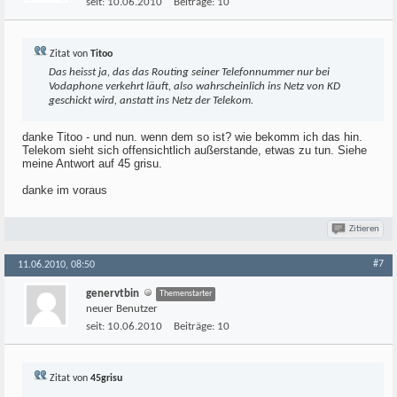
seit:
10.06.2010
Beiträge:
10
Zitat von
Titoo
Das heisst ja, das das Routing seiner Telefonnummer nur bei
Vodaphone verkehrt läuft, also wahrscheinlich ins Netz von KD
geschickt wird, anstatt ins Netz der Telekom.
danke Titoo - und nun. wenn dem so ist? wie bekomm ich das hin.
Telekom sieht sich offensichtlich außerstande, etwas zu tun. Siehe
meine Antwort auf 45 grisu.
danke im voraus
Zitieren
#7
11.06.2010, 08:50
genervtbin
Themenstarter
neuer Benutzer
seit:
10.06.2010
Beiträge:
10
Zitat von
45grisu