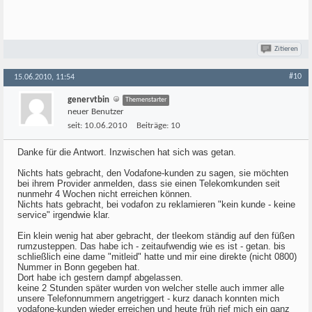
Zitieren
#10
15.06.2010, 11:54
genervtbin
Themenstarter
neuer Benutzer
seit:
10.06.2010
Beiträge:
10
Danke für die Antwort. Inzwischen hat sich was getan.
Nichts hats gebracht, den Vodafone-kunden zu sagen, sie möchten
bei ihrem Provider anmelden, dass sie einen Telekomkunden seit
nunmehr 4 Wochen nicht erreichen können.
Nichts hats gebracht, bei vodafon zu reklamieren "kein kunde - keine
service" irgendwie klar.
Ein klein wenig hat aber gebracht, der tleekom ständig auf den füßen
rumzusteppen. Das habe ich - zeitaufwendig wie es ist - getan. bis
schließlich eine dame "mitleid" hatte und mir eine direkte (nicht 0800)
Nummer in Bonn gegeben hat.
Dort habe ich gestern dampf abgelassen.
keine 2 Stunden später wurden von welcher stelle auch immer alle
unsere Telefonnummern angetriggert - kurz danach konnten mich
vodafone-kunden wieder erreichen und heute früh rief mich ein ganz