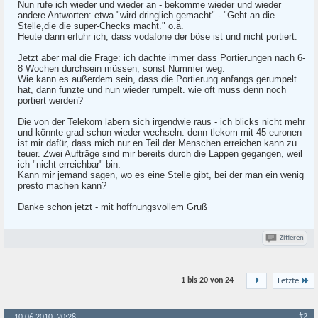
Nun rufe ich wieder und wieder an - bekomme wieder und wieder
andere Antworten: etwa "wird dringlich gemacht" - "Geht an die
Stelle,die die super-Checks macht." o.ä.
Heute dann erfuhr ich, dass vodafone der böse ist und nicht portiert.
Jetzt aber mal die Frage: ich dachte immer dass Portierungen nach 6-
8 Wochen durchsein müssen, sonst Nummer weg.
Wie kann es außerdem sein, dass die Portierung anfangs gerumpelt
hat, dann funzte und nun wieder rumpelt. wie oft muss denn noch
portiert werden?
Die von der Telekom labern sich irgendwie raus - ich blicks nicht mehr
und könnte grad schon wieder wechseln. denn tlekom mit 45 euronen
ist mir dafür, dass mich nur en Teil der Menschen erreichen kann zu
teuer. Zwei Aufträge sind mir bereits durch die Lappen gegangen, weil
ich "nicht erreichbar" bin.
Kann mir jemand sagen, wo es eine Stelle gibt, bei der man ein wenig
presto machen kann?
Danke schon jetzt - mit hoffnungsvollem Gruß
Zitieren
1 bis 20 von
24
Letzte
#2
10.06.2010, 20:28