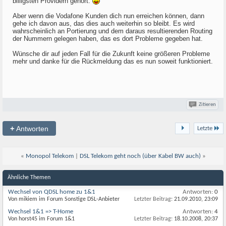
billigsten Providern gehört.
Aber wenn die Vodafone Kunden dich nun erreichen können, dann
gehe ich davon aus, das dies auch weiterhin so bleibt. Es wird
wahrscheinlich an Portierung und dem daraus resultierenden Routing
der Nummern gelegen haben, das es dort Probleme gegeben hat.
Wünsche dir auf jeden Fall für die Zukunft keine größeren Probleme
mehr und danke für die Rückmeldung das es nun soweit funktioniert.
Zitieren
+
Antworten
Letzte
«
Monopol Telekom
|
DSL Telekom geht noch (über Kabel BW auch)
»
Ähnliche Themen
Wechsel von QDSL home zu 1&1
Antworten:
0
Von mikiem im Forum Sonstige DSL-Anbieter
Letzter Beitrag:
21.09.2010,
23:09
Wechsel 1&1 => T-Home
Antworten:
4
Von horst45 im Forum 1&1
Letzter Beitrag:
18.10.2008,
20:37