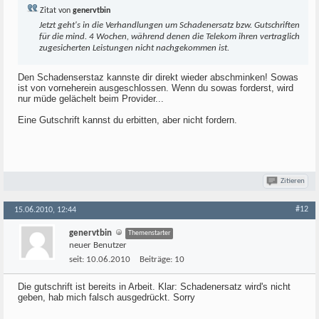
Zitat von
genervtbin
Jetzt geht's in die Verhandlungen um Schadenersatz bzw. Gutschriften
für die mind. 4 Wochen, während denen die Telekom ihren vertraglich
zugesicherten Leistungen nicht nachgekommen ist.
Den Schadenserstaz kannste dir direkt wieder abschminken! Sowas
ist von vorneherein ausgeschlossen. Wenn du sowas forderst, wird
nur müde gelächelt beim Provider...
Eine Gutschrift kannst du erbitten, aber nicht fordern.
Zitieren
#12
15.06.2010, 12:44
genervtbin
Themenstarter
neuer Benutzer
seit:
10.06.2010
Beiträge:
10
Die gutschrift ist bereits in Arbeit. Klar: Schadenersatz wird's nicht
geben, hab mich falsch ausgedrückt. Sorry