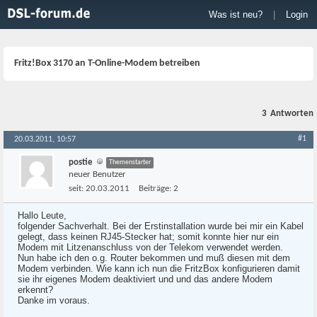
Was ist neu?
|
Login
Fritz!Box 3170 an T-Online-Modem betreiben
3
Antworten
#1
20.03.2011, 10:57
postie
Themenstarter
neuer Benutzer
seit:
20.03.2011
Beiträge:
2
Hallo Leute,
folgender Sachverhalt. Bei der Erstinstallation wurde bei mir ein Kabel
gelegt, dass keinen RJ45-Stecker hat; somit konnte hier nur ein
Modem mit Litzenanschluss von der Telekom verwendet werden.
Nun habe ich den o.g. Router bekommen und muß diesen mit dem
Modem verbinden. Wie kann ich nun die FritzBox konfigurieren damit
sie ihr eigenes Modem deaktiviert und und das andere Modem
erkennt?
Danke im voraus.