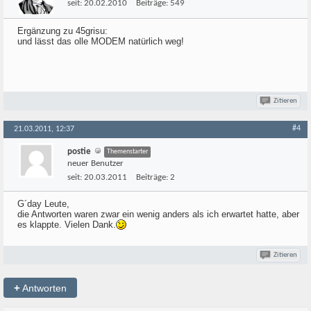
seit:
20.02.2010
Beiträge:
549
Ergänzung zu 45grisu:
und lässt das olle MODEM natürlich weg!
Zitieren
#4
21.03.2011, 12:37
postie
Themenstarter
neuer Benutzer
seit:
20.03.2011
Beiträge:
2
G´day Leute,
die Antworten waren zwar ein wenig anders als ich erwartet hatte, aber
es klappte. Vielen Dank.
Zitieren
+
Antworten