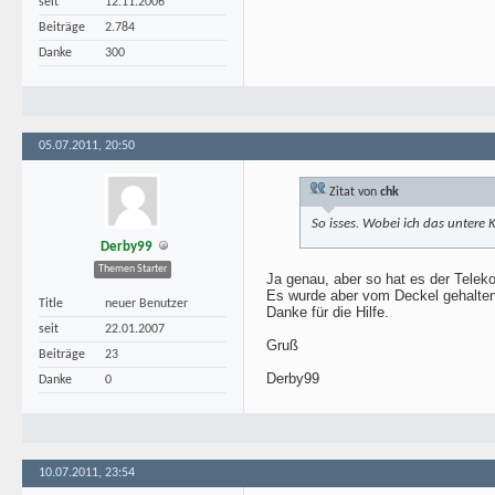
seit
12.11.2006
Beiträge
2.784
Danke
300
05.07.2011, 20:50
Zitat von
chk
So isses. Wobei ich das untere K
Derby99
Themen Starter
Ja genau, aber so hat es der Telek
Es wurde aber vom Deckel gehalten,
Title
neuer Benutzer
Danke für die Hilfe.
seit
22.01.2007
Gruß
Beiträge
23
Derby99
Danke
0
10.07.2011, 23:54