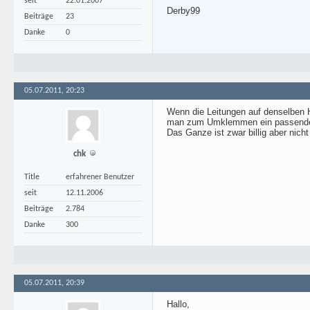
seit
22.01.2007
Derby99
Beiträge
23
Danke
0
05.07.2011, 20:23
Wenn die Leitungen auf denselben 
man zum Umklemmen ein passende
Das Ganze ist zwar billig aber nicht
chk
Title
erfahrener Benutzer
seit
12.11.2006
Beiträge
2.784
Danke
300
05.07.2011, 20:39
Hallo,