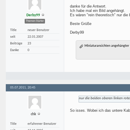
danke für die Antwort.
Ich habe mal ein Bild angehängt.
Es wären "rein theoretisch" nur die
Derby99
Themen Starter
Beste Grüße
Title
neuer Benutzer
Derby99
seit
22.01.2007
Beiträge
23
Miniaturansichten angehängter 
Danke
0
05.07.2011, 20:45
nur die beiden oberen linken rot
So isses. Wobei ich das untere Kabe
chk
Title
erfahrener Benutzer