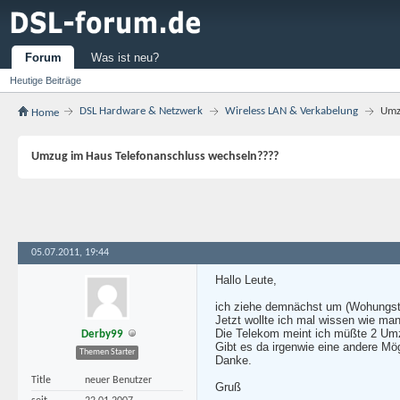
Forum
Was ist neu?
Heutige Beiträge
DSL Hardware & Netzwerk
Wireless LAN & Verkabelung
Umz
Home
Umzug im Haus Telefonanschluss wechseln????
05.07.2011, 19:44
Hallo Leute,
ich ziehe demnächst um (Wohungsta
Jetzt wollte ich mal wissen wie m
Die Telekom meint ich müßte 2 Um
Derby99
Gibt es da irgenwie eine andere Mög
Themen Starter
Danke.
Title
neuer Benutzer
Gruß