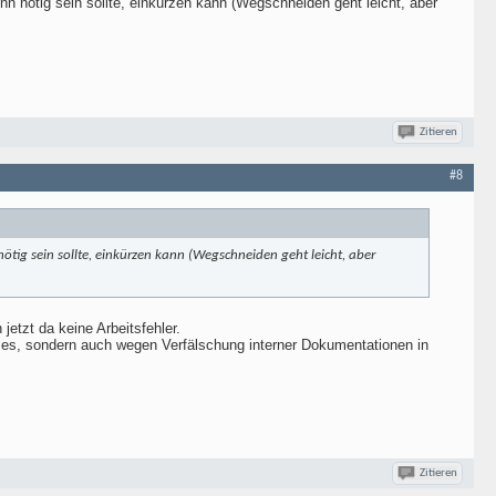
nn nötig sein sollte, einkürzen kann (Wegschneiden geht leicht, aber
Zitieren
#8
ötig sein sollte, einkürzen kann (Wegschneiden geht leicht, aber
jetzt da keine Arbeitsfehler.
tzes, sondern auch wegen Verfälschung interner Dokumentationen in
Zitieren