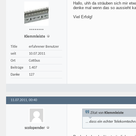
Hallo, uhh da sträuben sich mir etw
denke mal wenn das so aussieht ka
Viel Erfolg!
********
Klemmleiste
Title
erfahrener Benutzer
seit
10.07.2011
Ort
Cottbus
Beiträge
1.407
Danke
127
11.07.2011, 00:40
Zitat von
Klemmleiste
... dass ein echter Telekomtechni
scolopender