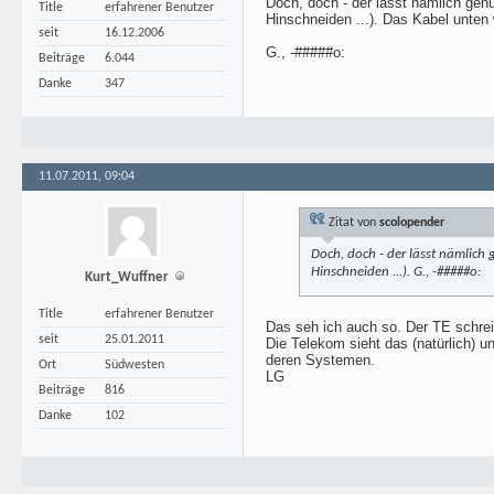
Doch, doch - der lässt nämlich genü
Title
erfahrener Benutzer
Hinschneiden ...). Das Kabel unte
seit
16.12.2006
G., -#####o:
Beiträge
6.044
Danke
347
11.07.2011, 09:04
Zitat von
scolopender
Doch, doch - der lässt nämlich 
Hinschneiden ...). G., -#####o:
Kurt_Wuffner
Title
erfahrener Benutzer
Das seh ich auch so. Der TE schreib
seit
25.01.2011
Die Telekom sieht das (natürlich) 
deren Systemen.
Ort
Südwesten
LG
Beiträge
816
Danke
102