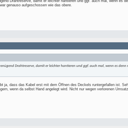
gend Drahtreserve, damit er leichter hantieren und ggf. auch mal, wenn es de
n war genauso aufgeschossen wie das obere.
genügend Drahtreserve, damit er leichter hantieren und ggf. auch mal, wenn es denn n
t ja, dass das Kabel erst mit dem Öffnen des Deckels runtergefallen ist. Seh 
ungern, wenn da selbst Hand angelegt wird. Nicht nur wegen verlorenen Umsa