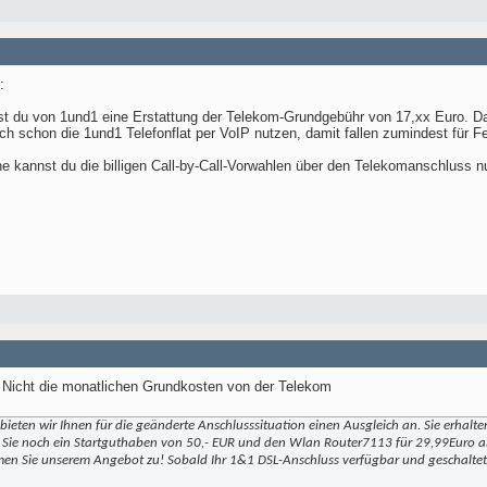
:
st du von 1und1 eine Erstattung der Telekom-Grundgebühr von 17,xx Euro. Da
ich schon die 1und1 Telefonflat per VoIP nutzen, damit fallen zumindest für 
he kannst du die billigen Call-by-Call-Vorwahlen über den Telekomanschluss n
r. Nicht die monatlichen Grundkosten von der Telekom
 bieten wir Ihnen für die geänderte Anschlusssituation einen Ausgleich an. Sie erhal
Sie noch ein Startguthaben von 50,- EUR und den Wlan Router7113 für 29,99Euro al
mmen Sie unserem Angebot zu! Sobald Ihr 1&1 DSL-Anschluss verfügbar und geschaltet 