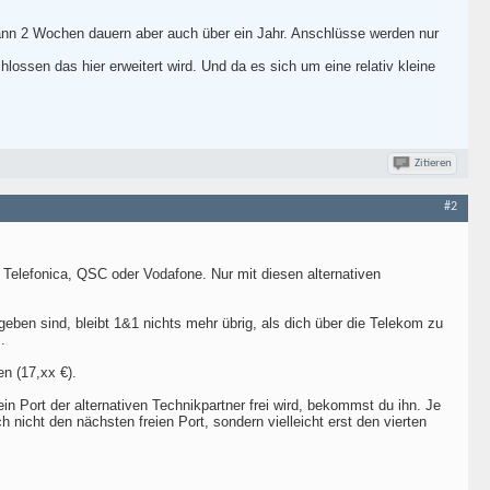
kann 2 Wochen dauern aber auch über ein Jahr. Anschlüsse werden nur
lossen das hier erweitert wird. Und da es sich um eine relativ kleine
Zitieren
#2
r Telefonica, QSC oder Vodafone. Nur mit diesen alternativen
eben sind, bleibt 1&1 nichts mehr übrig, als dich über die Telekom zu
.
n (17,xx €).
 Port der alternativen Technikpartner frei wird, bekommst du ihn. Je
 nicht den nächsten freien Port, sondern vielleicht erst den vierten