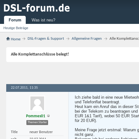
Forum
Was ist neu?
Heutige Beiträge
DSL-Fragen & Support
Allgemeine Fragen
Alle Komplettansc
Home
Alle Komplettanschlüsse belegt!
22.07.2011, 11:35
Ich ziehe bald in eine neue Mietwo
und Telefonflat beantragt.
Heut kam ein Anruf das in dieser S
bei der Telekom zu beantragen und
EUR 1&1 Tarif), wobei 50 EUR Star
Pommes01
für 20 EUR).
Themen Starter
Meine Frage jetzt erstmal: Warum g
Title
neuer Benutzer
nicht ganz.