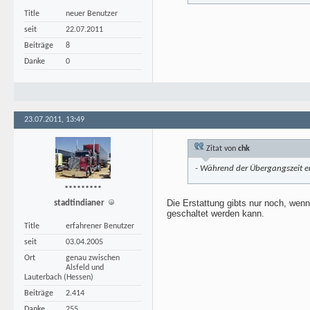
Title
neuer Benutzer
seit
22.07.2011
Beiträge
8
Danke
0
23.07.2011, 13:49
Zitat von
chk
- Während der Übergangszeit er
*********
Die Erstattung gibts nur noch, we
stadtindianer
geschaltet werden kann.
Title
erfahrener Benutzer
seit
03.04.2005
Ort
genau zwischen
Alsfeld und
Lauterbach (Hessen)
Beiträge
2.414
Danke
255