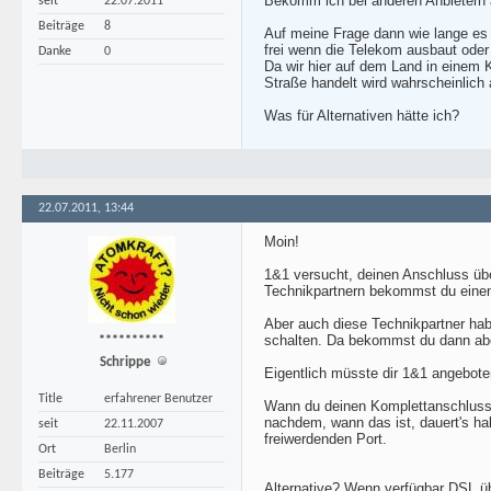
Bekomm ich bei anderen Anbietern 
seit
22.07.2011
Beiträge
8
Auf meine Frage dann wie lange es 
frei wenn die Telekom ausbaut oder
Danke
0
Da wir hier auf dem Land in einem K
Straße handelt wird wahrscheinlich
Was für Alternativen hätte ich?
22.07.2011, 13:44
Moin!
1&1 versucht, deinen Anschluss über
Technikpartnern bekommst du eine
Aber auch diese Technikpartner habe
schalten. Da bekommst du dann abe
**********
Schrippe
Eigentlich müsste dir 1&1 angebot
Title
erfahrener Benutzer
Wann du deinen Komplettanschluss b
nachdem, wann das ist, dauert's hal
seit
22.11.2007
freiwerdenden Port.
Ort
Berlin
Beiträge
5.177
Alternative? Wenn verfügbar DSL üb