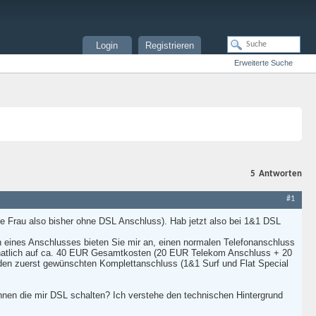
Login
Registrieren
Erweiterte Suche
5
Antworten
#1
re Frau also bisher ohne DSL Anschluss). Hab jetzt also bei 1&1 DSL
en eines Anschlusses bieten Sie mir an, einen normalen Telefonanschluss
monatlich auf ca. 40 EUR Gesamtkosten (20 EUR Telekom Anschluss + 20
den zuerst gewünschten Komplettanschluss (1&1 Surf und Flat Special
nnen die mir DSL schalten? Ich verstehe den technischen Hintergrund