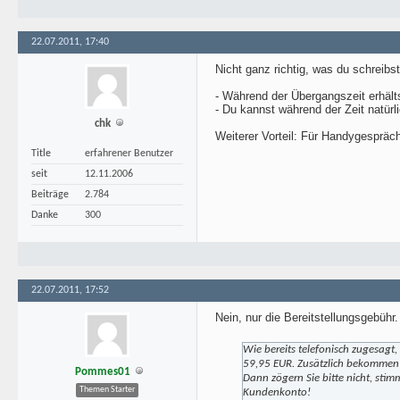
22.07.2011, 17:40
Nicht ganz richtig, was du schreibst
- Während der Übergangszeit erhält
- Du kannst während der Zeit natürl
chk
Weiterer Vorteil: Für Handygespräc
Title
erfahrener Benutzer
seit
12.11.2006
Beiträge
2.784
Danke
300
22.07.2011, 17:52
Nein, nur die Bereitstellungsgebüh
Wie bereits telefonisch zugesagt,
59,95 EUR. Zusätzlich bekommen 
Pommes01
Dann zögern Sie bitte nicht, sti
Themen Starter
Kundenkonto!