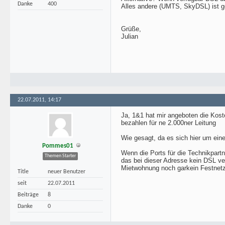
Danke
400
Alles andere (UMTS, SkyDSL) ist g
Grüße,
Julian
22.07.2011, 14:17
Ja, 1&1 hat mir angeboten die Kos
bezahlen für ne 2.000ner Leitung
Wie gesagt, da es sich hier um eine 
Pommes01
Wenn die Ports für die Technikpartn
Themen Starter
das bei dieser Adresse kein DSL ve
Mietwohnung noch garkein Festnet
Title
neuer Benutzer
seit
22.07.2011
Beiträge
8
Danke
0