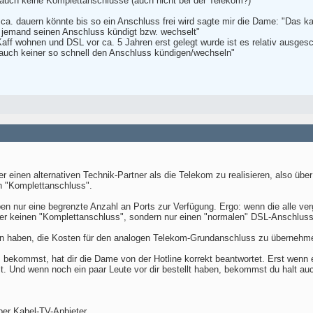
auch keine Komplettanschlüsse (auch nicht bei der Telekom?)
ca. dauern könnte bis so ein Anschluss frei wird sagte mir die Dame: "Das 
 jemand seinen Anschluss kündigt bzw. wechselt"
aff wohnen und DSL vor ca. 5 Jahren erst gelegt wurde ist es relativ ausgesch
 auch keiner so schnell den Anschluss kündigen/wechseln"
 einen alternativen Technik-Partner als die Telekom zu realisieren, also übe
n "Komplettanschluss".
n nur eine begrenzte Anzahl an Ports zur Verfügung. Ergo: wenn die alle verg
r keinen "Komplettanschluss", sondern nur einen "normalen" DSL-Anschluss
en haben, die Kosten für den analogen Telekom-Grundanschluss zu übernehme
ekommst, hat dir die Dame von der Hotline korrekt beantwortet. Erst wenn ein
t. Und wenn noch ein paar Leute vor dir bestellt haben, bekommst du halt auch
er Kabel-TV-Anbieter.