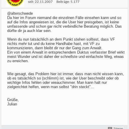
seit:
22.11.2007
Beiträge:
5.177
@alterschwede
Da hier im Forum niemand die einzelnen Fälle einsehen kann und so
auf die Infos angewiesen ist, die die User hier preisgeben, ist keine
umfassende und schon gar nicht verbindliche Beratung möglich. Das
dürfte dir ja auch klar sein.
Wenn du nun tatsächlich an dem Punkt stehen solltest, dass VF
nichts mehr tut und du keine Handhabe hast, mit VF zu
kommunizieren, dann bleibt dir nur der Gang zum Anwalt.
Ein von einem Anwalt in entsprechendem Duktus verfasster Brief wirkt
meist Wunder und ist daher der schnellste und einfachste Weg, etwas
zu erreichen.
Wie gesagt, das Problem hier ist immer, dass man nicht wissen kann,
ob es tatsächlich so (schlimm) ist, wie der User beschreibt oder ob
wichtige Infos fehlen oder wieauchimmer. Man kann halt nur
zielgerichtet helfen, wenn man selbst "drin steckt"...
Grüße,
Julian
Zitieren