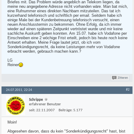
Briefes mit. Das Problem würde angeblich an Telekom liegen, da
meine neu angegebene Adresse nicht vorhanden wäre. Man bat mich,
eine Rufnummer eines direkten Nachbarn mitzuteilen. Das tat ich
kurzerhand telefonisch und schriftlich per email. Seitdem habe ich
einige Male bei der Kundenbetreuung telefonisch versucht, einen
neuen Anschlusstermin zu bekommen. Ohne Erfolg, da ich immer
wieder auf einen späteren Zeitpunkt vertröstet wurde und mir keine
sachliche Auskunft geben konnten. Am 15.07. habe ich Vodafone per
Einschreiben eine 2 wöchige Frist erteilt, jedoch bis heute noch keine
Antwort erhalten. Meine Frage lautet jetzt, ob ich vom
Sonderkündigungsrecht, da keine Leistungen mehr von Vodafone
erbracht werden, gebrauch machen kann.?
LG
Reiner
Zitieren
#2
24.07.2011, 22:24
Schrippe
erfahrener Benutzer
seit:
22.11.2007
Beiträge:
5.177
Moin!
Abgesehen davon, dass du kein "Sonderkündigungsrecht" hast, bist