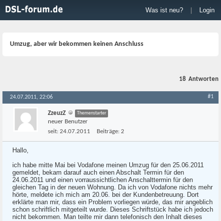
Was ist neu?
|
Login
Umzug, aber wir bekommen keinen Anschluss
18
Antworten
#1
24.07.2011, 22:06
ZzeuzZ
Themenstarter
neuer Benutzer
seit:
24.07.2011
Beiträge:
2
Hallo,
ich habe mitte Mai bei Vodafone meinen Umzug für den 25.06.2011
gemeldet, bekam darauf auch einen Abschalt Termin für den
24.06.2011 und einen vorraussichtlichen Anschalttermin für den
gleichen Tag in der neuen Wohnung. Da ich von Vodafone nichts mehr
hörte, meldete ich mich am 20.06. bei der Kundenbetreuung. Dort
erklärte man mir, dass ein Problem vorliegen würde, das mir angeblich
schon schriftlich mitgeteilt wurde. Dieses Schriftstück habe ich jedoch
nicht bekommen. Man teilte mir dann telefonisch den Inhalt dieses