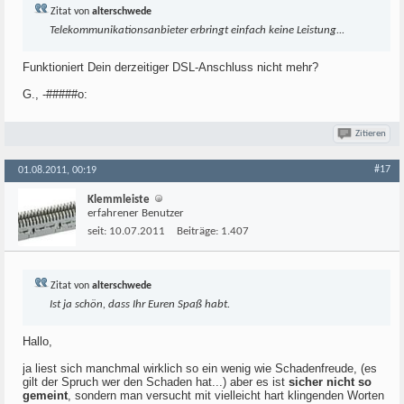
Zitat von
alterschwede
Telekommunikationsanbieter erbringt einfach keine Leistung...
Funktioniert Dein derzeitiger DSL-Anschluss nicht mehr?
G., -#####o:
Zitieren
#17
01.08.2011, 00:19
Klemmleiste
erfahrener Benutzer
seit:
10.07.2011
Beiträge:
1.407
Zitat von
alterschwede
Ist ja schön, dass Ihr Euren Spaß habt.
Hallo,
ja liest sich manchmal wirklich so ein wenig wie Schadenfreude, (es
gilt der Spruch wer den Schaden hat...) aber es ist
sicher nicht so
gemeint
, sondern man versucht mit vielleicht hart klingenden Worten