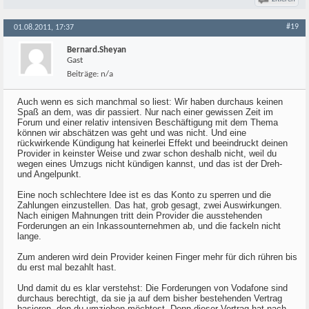
#19
01.08.2011, 17:37
Bernard.Sheyan
Gast
Beiträge:
n/a
Auch wenn es sich manchmal so liest: Wir haben durchaus keinen
Spaß an dem, was dir passiert. Nur nach einer gewissen Zeit im
Forum und einer relativ intensiven Beschäftigung mit dem Thema
können wir abschätzen was geht und was nicht. Und eine
rückwirkende Kündigung hat keinerlei Effekt und beeindruckt deinen
Provider in keinster Weise und zwar schon deshalb nicht, weil du
wegen eines Umzugs nicht kündigen kannst, und das ist der Dreh-
und Angelpunkt.
Eine noch schlechtere Idee ist es das Konto zu sperren und die
Zahlungen einzustellen. Das hat, grob gesagt, zwei Auswirkungen.
Nach einigen Mahnungen tritt dein Provider die ausstehenden
Forderungen an ein Inkassounternehmen ab, und die fackeln nicht
lange.
Zum anderen wird dein Provider keinen Finger mehr für dich rühren bis
du erst mal bezahlt hast.
Und damit du es klar verstehst: Die Forderungen von Vodafone sind
durchaus berechtigt, da sie ja auf dem bisher bestehenden Vertrag
basieren, den du umziehen möchtest. Denn dieser Vertrag hat nach