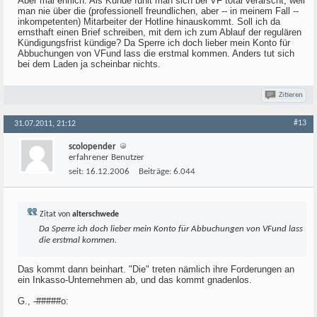
Aber mal ehrlich: Als Kunde fühlt man sich bei VF total verarscht, weil
man nie über die (professionell freundlichen, aber -- in meinem Fall --
inkompetenten) Mitarbeiter der Hotline hinauskommt. Soll ich da
ernsthaft einen Brief schreiben, mit dem ich zum Ablauf der regulären
Kündigungsfrist kündige? Da Sperre ich doch lieber mein Konto für
Abbuchungen von VFund lass die erstmal kommen. Anders tut sich
bei dem Laden ja scheinbar nichts.
Zitieren
#13
31.07.2011, 21:12
scolopender
erfahrener Benutzer
seit:
16.12.2006
Beiträge:
6.044
Zitat von
alterschwede
Da Sperre ich doch lieber mein Konto für Abbuchungen von VFund lass
die erstmal kommen.
Das kommt dann beinhart. "Die" treten nämlich ihre Forderungen an
ein Inkasso-Unternehmen ab, und das kommt gnadenlos.
G., -#####o: