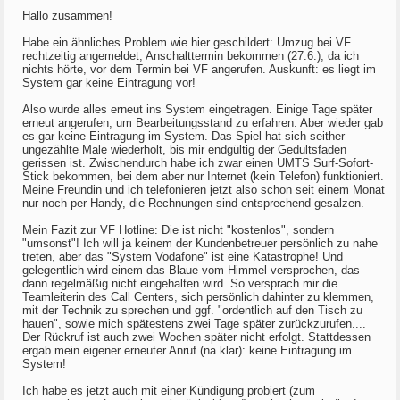
Hallo zusammen!
Habe ein ähnliches Problem wie hier geschildert: Umzug bei VF
rechtzeitig angemeldet, Anschalttermin bekommen (27.6.), da ich
nichts hörte, vor dem Termin bei VF angerufen. Auskunft: es liegt im
System gar keine Eintragung vor!
Also wurde alles erneut ins System eingetragen. Einige Tage später
erneut angerufen, um Bearbeitungsstand zu erfahren. Aber wieder gab
es gar keine Eintragung im System. Das Spiel hat sich seither
ungezählte Male wiederholt, bis mir endgültig der Gedultsfaden
gerissen ist. Zwischendurch habe ich zwar einen UMTS Surf-Sofort-
Stick bekommen, bei dem aber nur Internet (kein Telefon) funktioniert.
Meine Freundin und ich telefonieren jetzt also schon seit einem Monat
nur noch per Handy, die Rechnungen sind entsprechend gesalzen.
Mein Fazit zur VF Hotline: Die ist nicht "kostenlos", sondern
"umsonst"! Ich will ja keinem der Kundenbetreuer persönlich zu nahe
treten, aber das "System Vodafone" ist eine Katastrophe! Und
gelegentlich wird einem das Blaue vom Himmel versprochen, das
dann regelmäßig nicht eingehalten wird. So versprach mir die
Teamleiterin des Call Centers, sich persönlich dahinter zu klemmen,
mit der Technik zu sprechen und ggf. "ordentlich auf den Tisch zu
hauen", sowie mich spätestens zwei Tage später zurückzurufen....
Der Rückruf ist auch zwei Wochen später nicht erfolgt. Stattdessen
ergab mein eigener erneuter Anruf (na klar): keine Eintragung im
System!
Ich habe es jetzt auch mit einer Kündigung probiert (zum