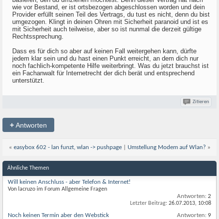
wie vor Bestand, er ist ortsbezogen abgeschlossen worden und dein
Provider erfüllt seinen Teil des Vertrags, du tust es nicht, denn du bist
umgezogen. Klingt in deinen Ohren mit Sicherheit paranoid und ist es
mit Sicherheit auch teilweise, aber so ist nunmal die derzeit gültige
Rechtssprechung.
Dass es für dich so aber auf keinen Fall weitergehen kann, dürfte
jedem klar sein und du hast einen Punkt erreicht, an dem dich nur
noch fachlich-kompetente Hilfe weiterbringt. Was du jetzt brauchst ist
ein Fachanwalt für Internetrecht der dich berät und entsprechend
unterstützt.
Zitieren
+
Antworten
«
easybox 602 - lan funzt, wlan -> pushpage
|
Umstellung Modem auf Wlan?
»
Ähnliche Themen
Will keinen Anschluss - aber Telefon & Internet!
Von lacruzo im Forum Allgemeine Fragen
Antworten:
2
Letzter Beitrag:
26.07.2013,
10:08
Noch keinen Termin aber den Webstick
Antworten:
9