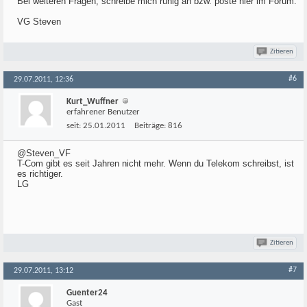
Bei weiteren Fragen, schreibe mich ruhig an bzw. poste hier im Forum.
VG Steven
Zitieren
#6
29.07.2011, 12:36
Kurt_Wuffner
erfahrener Benutzer
seit:
25.01.2011
Beiträge:
816
@Steven_VF
T-Com gibt es seit Jahren nicht mehr. Wenn du Telekom schreibst, ist
es richtiger.
LG
Zitieren
#7
29.07.2011, 13:12
Guenter24
Gast