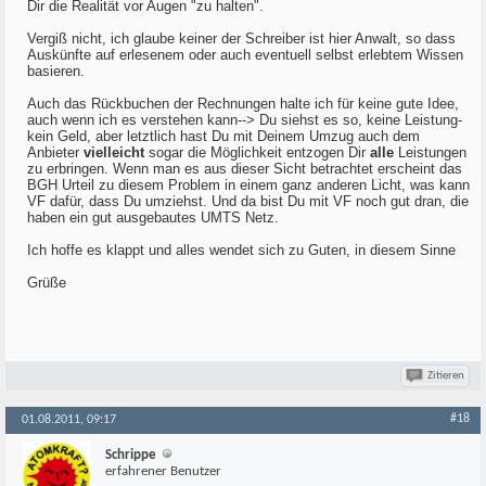
Dir die Realität vor Augen "zu halten".
Vergiß nicht, ich glaube keiner der Schreiber ist hier Anwalt, so dass
Auskünfte auf erlesenem oder auch eventuell selbst erlebtem Wissen
basieren.
Auch das Rückbuchen der Rechnungen halte ich für keine gute Idee,
auch wenn ich es verstehen kann--> Du siehst es so, keine Leistung-
kein Geld, aber letztlich hast Du mit Deinem Umzug auch dem
Anbieter
vielleicht
sogar die Möglichkeit entzogen Dir
alle
Leistungen
zu erbringen. Wenn man es aus dieser Sicht betrachtet erscheint das
BGH Urteil zu diesem Problem in einem ganz anderen Licht, was kann
VF dafür, dass Du umziehst. Und da bist Du mit VF noch gut dran, die
haben ein gut ausgebautes UMTS Netz.
Ich hoffe es klappt und alles wendet sich zu Guten, in diesem Sinne
Grüße
Zitieren
#18
01.08.2011, 09:17
Schrippe
erfahrener Benutzer