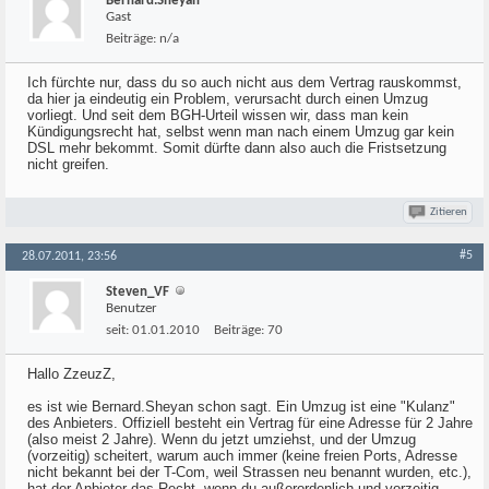
Bernard.Sheyan
Gast
Beiträge:
n/a
Ich fürchte nur, dass du so auch nicht aus dem Vertrag rauskommst,
da hier ja eindeutig ein Problem, verursacht durch einen Umzug
vorliegt. Und seit dem BGH-Urteil wissen wir, dass man kein
Kündigungsrecht hat, selbst wenn man nach einem Umzug gar kein
DSL mehr bekommt. Somit dürfte dann also auch die Fristsetzung
nicht greifen.
Zitieren
#5
28.07.2011, 23:56
Steven_VF
Benutzer
seit:
01.01.2010
Beiträge:
70
Hallo ZzeuzZ,
es ist wie Bernard.Sheyan schon sagt. Ein Umzug ist eine "Kulanz"
des Anbieters. Offiziell besteht ein Vertrag für eine Adresse für 2 Jahre
(also meist 2 Jahre). Wenn du jetzt umziehst, und der Umzug
(vorzeitig) scheitert, warum auch immer (keine freien Ports, Adresse
nicht bekannt bei der T-Com, weil Strassen neu benannt wurden, etc.),
hat der Anbieter das Recht, wenn du außerordenlich und vorzeitig