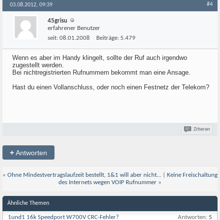
#4
03.08.2012, 09:39
45grisu
erfahrener Benutzer
seit:
08.01.2008
Beiträge:
5.479
Wenn es aber im Handy klingelt, sollte der Ruf auch irgendwo
zugestellt werden.
Bei nichtregistrierten Rufnummern bekommt man eine Ansage.
Hast du einen Vollanschluss, oder noch einen Festnetz der Telekom?
Zitieren
+
Antworten
«
Ohne Mindestvertragslaufzeit bestellt, 1&1 will aber nicht...
|
Keine Freischaltung
des Internets wegen VOIP Rufnummer
»
Ähnliche Themen
1und1 16k Speedport W700V CRC-Fehler?
Antworten:
5