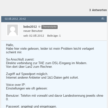
3
Antworten
#1
02.08.2012, 20:42
bobo2012
Themenstarter
neuer Benutzer
seit:
02.08.2012
Beiträge:
1
Hallo,
Habe hier viele gelesen, leider ist mein Problem leicht verlagert
scheint mir.
So Anschluß zuerst:
Direkte verbindung zur TAE zum DSL-Eingang im Modem.
Von dort über Lan2 zum Rechner.
Zugriff auf Speedport möglich.
Internet anderer Anbieter und 1&1-Daten geht sofort.
Voice over IP:
Einstellungen wie oft gelesen:
Benutzer: Telefon mit vorwahl und davor Landeskennung jeweils ohne
0.
Passwort: angelegt und eingetragen.