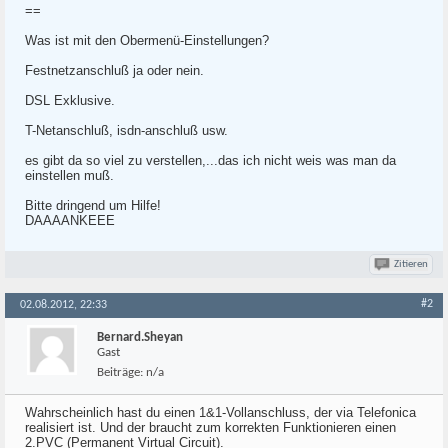
==
Was ist mit den Obermenü-Einstellungen?
Festnetzanschluß ja oder nein.
DSL Exklusive.
T-Netanschluß, isdn-anschluß usw.
es gibt da so viel zu verstellen,...das ich nicht weis was man da
einstellen muß.
Bitte dringend um Hilfe!
DAAAANKEEE
Zitieren
#2
02.08.2012, 22:33
Bernard.Sheyan
Gast
Beiträge:
n/a
Wahrscheinlich hast du einen 1&1-Vollanschluss, der via Telefonica
realisiert ist. Und der braucht zum korrekten Funktionieren einen
2.PVC (Permanent Virtual Circuit).