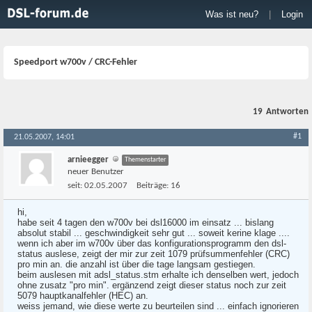
Was ist neu?
|
Login
Speedport w700v / CRC-Fehler
19
Antworten
#1
21.05.2007, 14:01
arnieegger
Themenstarter
neuer Benutzer
seit:
02.05.2007
Beiträge:
16
hi,
habe seit 4 tagen den w700v bei dsl16000 im einsatz ... bislang
absolut stabil ... geschwindigkeit sehr gut ... soweit kerine klage ....
wenn ich aber im w700v über das konfigurationsprogramm den dsl-
status auslese, zeigt der mir zur zeit 1079 prüfsummenfehler (CRC)
pro min an. die anzahl ist über die tage langsam gestiegen.
beim auslesen mit adsl_status.stm erhalte ich denselben wert, jedoch
ohne zusatz "pro min". ergänzend zeigt dieser status noch zur zeit
5079 hauptkanalfehler (HEC) an.
weiss jemand, wie diese werte zu beurteilen sind ... einfach ignorieren