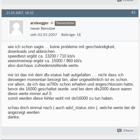
Zitieren
#3
21.05.2007, 16:33
arnieegger
Themenstarter
neuer Benutzer
seit:
02.05.2007
Beiträge:
16
wie ich schon sagte ... keine probleme mit geschwindigkeit,
downloads und abbrüchen.
speedtest ergibt ca. 13200 / 710 kb/s
wieistmeineip ergibt ca. 15000 / 960 kb/s
also durchaus zufriedenstellende werte.
mir ist das mit dem dls-status halt aufgefallen .... nicht dass ich
deswegen momentan besorgt bin, aber ungewöhnlich ist es schon.
vor allem, da ich das w700v schon erhalten und angeschlossen hatte,
bevor die 16000 geschaltet wurde. und bei dem dls2000 davor waren
diese werte immer auf 0.
somit werden diese fehler wohl mit dsl16000 zu tun haben.
schau doch einmal nach ( auch adsl_status.stm ), welche werte bei dir
angezeigt werden.
danke.
Zitieren