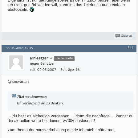
Eigentlich ist nur die Klingelsperre an der Fritzbox besser, aber wenn
ich nicht gestört werden will, kann ich das Telefon ja auch einfach
abstöpseln.
Zitieren
#17
11.06.2007, 17:15
arnieegger
Themenstarter
neuer Benutzer
seit:
02.05.2007
Beiträge:
16
@snowman
Zitat von
Snowman
Ich versuche dran zu denken.
... du hast es sicherlich vergessen ... drum die nachfrage ... kannst du
die aktuellen werte bei deinem w700v auslesen ?
zum thema der hausverkabelung melde ich mich später mal.