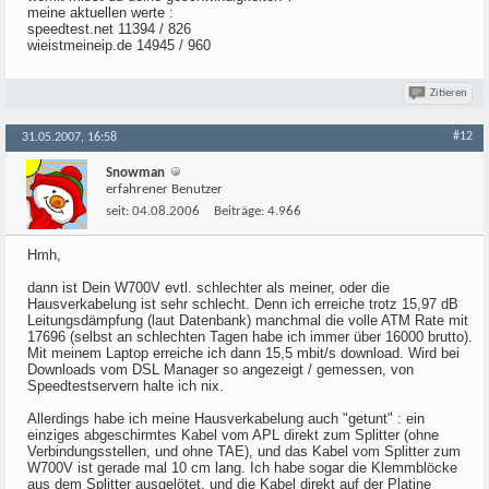
meine aktuellen werte :
speedtest.net 11394 / 826
wieistmeineip.de 14945 / 960
Zitieren
#12
31.05.2007, 16:58
Snowman
erfahrener Benutzer
seit:
04.08.2006
Beiträge:
4.966
Hmh,
dann ist Dein W700V evtl. schlechter als meiner, oder die
Hausverkabelung ist sehr schlecht. Denn ich erreiche trotz 15,97 dB
Leitungsdämpfung (laut Datenbank) manchmal die volle ATM Rate mit
17696 (selbst an schlechten Tagen habe ich immer über 16000 brutto).
Mit meinem Laptop erreiche ich dann 15,5 mbit/s download. Wird bei
Downloads vom DSL Manager so angezeigt / gemessen, von
Speedtestservern halte ich nix.
Allerdings habe ich meine Hausverkabelung auch "getunt" : ein
einziges abgeschirmtes Kabel vom APL direkt zum Splitter (ohne
Verbindungsstellen, und ohne TAE), und das Kabel vom Splitter zum
W700V ist gerade mal 10 cm lang. Ich habe sogar die Klemmblöcke
aus dem Splitter ausgelötet, und die Kabel direkt auf der Platine