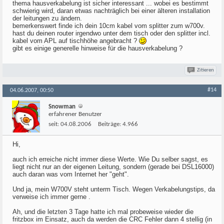
thema hausverkabelung ist sicher interessant ... wobei es bestimmt
schwierig wird, daran etwas nachträglich bei einer älteren installation
der leitungen zu ändern.
bemerkenswert finde ich dein 10cm kabel vom splitter zum w700v.
hast du deinen router irgendwo unter dem tisch oder den splitter incl.
kabel vom APL auf tischhöhe angebracht ?
gibt es einige generelle hinweise für die hausverkabelung ?
Zitieren
#14
04.06.2007, 00:50
Snowman
erfahrener Benutzer
seit:
04.08.2006
Beiträge:
4.966
Hi,
auch ich erreiche nicht immer diese Werte. Wie Du selber sagst, es
liegt nicht nur an der eigenen Leitung, sondern (gerade bei DSL16000)
auch daran was vom Internet her "geht".
Und ja, mein W700V steht unterm Tisch. Wegen Verkabelungstips, da
verweise ich immer gerne .
Ah, und die letzten 3 Tage hatte ich mal probeweise wieder die
fritzbox im Einsatz, auch da werden die CRC Fehler dann 4 stellig (in