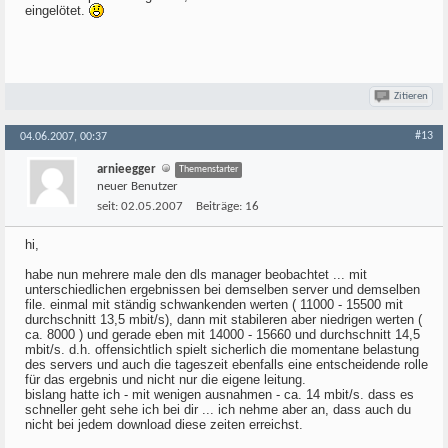
eingelötet.
Zitieren
#13
04.06.2007, 00:37
arnieegger
Themenstarter
neuer Benutzer
seit:
02.05.2007
Beiträge:
16
hi,
habe nun mehrere male den dls manager beobachtet ... mit
unterschiedlichen ergebnissen bei demselben server und demselben
file. einmal mit ständig schwankenden werten ( 11000 - 15500 mit
durchschnitt 13,5 mbit/s), dann mit stabileren aber niedrigen werten (
ca. 8000 ) und gerade eben mit 14000 - 15660 und durchschnitt 14,5
mbit/s. d.h. offensichtlich spielt sicherlich die momentane belastung
des servers und auch die tageszeit ebenfalls eine entscheidende rolle
für das ergebnis und nicht nur die eigene leitung.
bislang hatte ich - mit wenigen ausnahmen - ca. 14 mbit/s. dass es
schneller geht sehe ich bei dir ... ich nehme aber an, dass auch du
nicht bei jedem download diese zeiten erreichst.