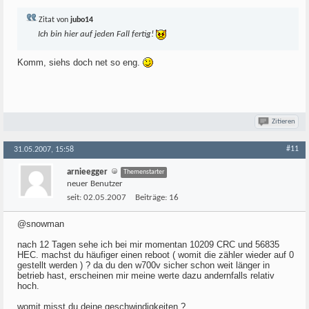
Zitat von
jubo14
Ich bin hier auf jeden Fall fertig!
Komm, siehs doch net so eng.
Zitieren
#11
31.05.2007, 15:58
arnieegger
Themenstarter
neuer Benutzer
seit:
02.05.2007
Beiträge:
16
@snowman
nach 12 Tagen sehe ich bei mir momentan 10209 CRC und 56835
HEC. machst du häufiger einen reboot ( womit die zähler wieder auf 0
gestellt werden ) ? da du den w700v sicher schon weit länger in
betrieb hast, erscheinen mir meine werte dazu andernfalls relativ
hoch.
womit misst du deine geschwindigkeiten ?