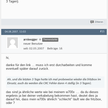
3 Tagen).
Zitieren
#15
04.06.2007, 11:03
arnieegger
Themenstarter
neuer Benutzer
seit:
02.05.2007
Beiträge:
16
hi,
danke für den link ... muss ich erst durcharbeiten und komme
eventuell später darauf zurück.
Ah, und die letzten 3 Tage hatte ich mal probeweise wieder die fritzbox im
Einsatz, auch da werden die CRC Fehler dann 4 stellig (in 3 Tagen).
das sind ja ähnliche werte wie bei meinem w700v .... da du dieses
ergebnis ja bei deiner verkabelung bekommen hast, deutet dies ja
darauf hin, dass mein w700v ähnlich "schlecht" läuft wie die fritzbox,
oder ?