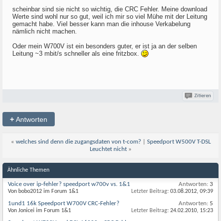
scheinbar sind sie nicht so wichtig, die CRC Fehler. Meine download
Werte sind wohl nur so gut, weil ich mir so viel Mühe mit der Leitung
gemacht habe. Viel besser kann man die inhouse Verkabelung
nämlich nicht machen.
Oder mein W700V ist ein besonders guter, er ist ja an der selben
Leitung ~3 mbit/s schneller als eine fritzbox.
Zitieren
+
Antworten
«
welches sind denn die zugangsdaten von t-com?
|
Speedport W500V T-DSL
Leuchtet nicht
»
Ähnliche Themen
Voice over ip-fehler? speedport w700v vs. 1&1
Antworten:
3
Von bobo2012 im Forum 1&1
Letzter Beitrag:
03.08.2012,
09:39
1und1 16k Speedport W700V CRC-Fehler?
Antworten:
5
Von Jonicei im Forum 1&1
Letzter Beitrag:
24.02.2010,
15:23