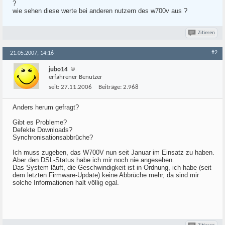
?
wie sehen diese werte bei anderen nutzern des w700v aus ?
Zitieren
#2
21.05.2007, 14:16
jubo14
erfahrener Benutzer
seit:
27.11.2006
Beiträge:
2.968
Anders herum gefragt?
Gibt es Probleme?
Defekte Downloads?
Synchronisationsabbrüche?
Ich muss zugeben, das W700V nun seit Januar im Einsatz zu haben.
Aber den DSL-Status habe ich mir noch nie angesehen.
Das System läuft, die Geschwindigkeit ist in Ordnung, ich habe (seit
dem letzten Firmware-Update) keine Abbrüche mehr, da sind mir
solche Informationen halt völlig egal.