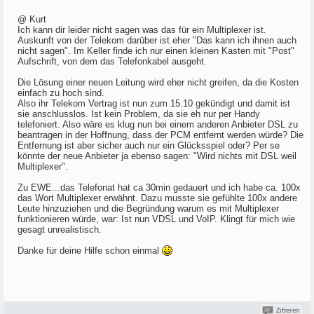
@ Kurt
Ich kann dir leider nicht sagen was das für ein Multiplexer ist.
Auskunft von der Telekom darüber ist eher "Das kann ich ihnen auch
nicht sagen". Im Keller finde ich nur einen kleinen Kasten mit "Post"
Aufschrift, von dem das Telefonkabel ausgeht.
Die Lösung einer neuen Leitung wird eher nicht greifen, da die Kosten
einfach zu hoch sind.
Also ihr Telekom Vertrag ist nun zum 15.10 gekündigt und damit ist
sie anschlusslos. Ist kein Problem, da sie eh nur per Handy
telefoniert. Also wäre es klug nun bei einem anderen Anbieter DSL zu
beantragen in der Hoffnung, dass der PCM entfernt werden würde? Die
Entfernung ist aber sicher auch nur ein Glücksspiel oder? Per se
könnte der neue Anbieter ja ebenso sagen: "Wird nichts mit DSL weil
Multiplexer".
Zu EWE...das Telefonat hat ca 30min gedauert und ich habe ca. 100x
das Wort Multiplexer erwähnt. Dazu musste sie gefühlte 100x andere
Leute hinzuziehen und die Begründung warum es mit Multiplexer
funktionieren würde, war: Ist nun VDSL und VoIP. Klingt für mich wie
gesagt unrealistisch.
Danke für deine Hilfe schon einmal
Zitieren