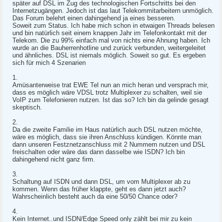
später auf DSL im Zug des technologischen Fortschritts bei den
Internetzugängen. Jedoch ist das laut Telekommitarbeitern unmöglich.
Das Forum belehrt einen dahingehend ja eines besseren.
Soweit zum Status. Ich habe mich schon in etwaigen Threads belesen
und bin natürlich seit einem knappen Jahr im Telefonkontakt mit der
Telekom. Die zu 99% einfach mal von nichts eine Ahnung haben. Ich
wurde an die Bauherrenhotline und zurück verbunden, weitergeleitet
und ähnliches. DSL ist niemals möglich. Soweit so gut. Es ergeben
sich für mich 4 Szenarien
1.
Amüsanterweise trat EWE Tel nun an mich heran und versprach mir,
dass es möglich wäre VDSL trotz Multiplexer zu schalten, weil sie
VoIP zum Telefonieren nutzen. Ist das so? Ich bin da gelinde gesagt
skeptisch.
2.
Da die zweite Familie im Haus natürlich auch DSL nutzen möchte,
wäre es möglich, dass sie ihren Anschluss kündigen. Könnte man
dann unseren Festznetzanschluss mit 2 Nummern nutzen und DSL
freischalten oder wäre das dann dasselbe wie ISDN? Ich bin
dahingehend nicht ganz firm.
3.
Schaltung auf ISDN und dann DSL, um vom Multiplexer ab zu
kommen. Wenn das früher klappte, geht es dann jetzt auch?
Wahrscheinlich besteht auch da eine 50/50 Chance oder?
4.
Kein Internet..und ISDN/Edge Speed only zählt bei mir zu kein