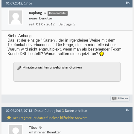
#6
01.09.2012, 17:36
Kaplong
Themenstarter
neuer Benutzer
seit:
01.09.2012
Beiträge:
5
Siehe Anhang.
Das ist der einzige "Kasten", der in irgendeiner Weise mit dem
Telefonkabel verbunden ist. Die Frage, die ich mir stelle ist nur:
Warum wird nicht entmultiplext, wenn man als bestehender T-com
Kunde DSL bestellt? Warum sollten sie es jetzt tun?
Miniaturansichten angehängter Grafiken
Zitieren
#7
1
02.09.2012, 07:13
Dieser Beitrag hat
Danke erhalten
Der Fragesteller dankt für diese hilfreiche Antwort
Titoo
erfahrener Benutzer