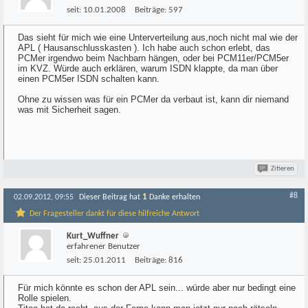
seit:
10.01.2008
Beiträge:
597
Das sieht für mich wie eine Unterverteilung aus,noch nicht mal wie der
APL ( Hausanschlusskasten ). Ich habe auch schon erlebt, das
PCMer irgendwo beim Nachbarn hängen, oder bei PCM11er/PCM5er
im KVZ. Würde auch erklären, warum ISDN klappte, da man über
einen PCM5er ISDN schalten kann.
Ohne zu wissen was für ein PCMer da verbaut ist, kann dir niemand
was mit Sicherheit sagen.
Zitieren
#8
1
02.09.2012, 09:55
Dieser Beitrag hat
Danke erhalten
Der Fragesteller dankt für diese hilfreiche Antwort
Kurt_Wuffner
erfahrener Benutzer
seit:
25.01.2011
Beiträge:
816
Für mich könnte es schon der APL sein... würde aber nur bedingt eine
Rolle spielen.