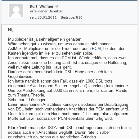
Kurt_Wuffner
erfahrener Benutzer
seit:
25.01.2011
Beiträge:
816
Hi,
Multiplexer ist ja sehr allgemein gehalten.
Wäre schon gut zu wissen, um was genau es sich handelt.
AslMux, Multiplexer unter der Erde, oder auch
PCM
, bei dem der
Kasten irgendwo im Keller zu sehen sein sollte.
Ich vermute mal, dass es ein PCM ist. Würde erklären, dass zwei
Anschlüsse über eine Leitung läuft. Ist sozusagen eine Notlösung,
weil nur eine Leitung ins Haus geht.
Darüber geht (theoretisch) kein DSL. Habe aber auch kein
Gegenbeweis.
Ich hatte nämlich schon den Fall, dass ein 1000 DSL trotz
eingebauter Awado (vorm Splitter eingebaut) jahrelang funktionierte.
Und bei Aufstockung auf 3000 dann nicht mehr, nur das am Rande
zum Thema Theorie.
Sehe nur 2 Lösungen:
Einer muss seinen Anschluss kündigen, sodasss bei Beauftragung
von DSL beim noch vorhandenen Anschluss der PCM entfernt wird.
Oder Telekom gibt dem Haus noch mind. 1 Leitung, also aufgraben
Muffe auf usw., sodass der PCM ebenfalls überflüßig wird.
Klar könnte man jetzt ISDN mit DSL beauftragen und sich den teilen,
sodass auch ein Anschluss wegfällt. Davon rate ich aber
grundsätzlich ab, schon aus rechtlichen Gründen.