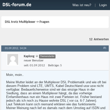
Was ist neu?
|
Login
DSL trotz Multiplexer -> Fragen
12
Antworten
#1
01.09.2012, 14:24
Kaplong
Themenstarter
neuer Benutzer
seit:
01.09.2012
Beiträge:
5
Moin, moin..
Meine Mutter leidet an der Multiplexer DSL Problematik und wie oft bei
diesem Problem sind LTE, UMTS, Kabel Deutschland usw usw nicht
verfügbar. Bedauerlicherweise sind wir das einzige Haus in der
Siedlung, dass an einem Mutliplexer hängt, da das vorherige
Einfamilienhaus nun ein Haus mit zwei Parteien ist. Früher bestand
jedoch als ich noch zu Hause wohnte DSL ( vor ca. 6-7 Jahren).
Laut Telekom kann sich niemand erklären wie das funktionierte.
Meiner Meinung nach lief es damals nach dem Umstieg auf ISDN und