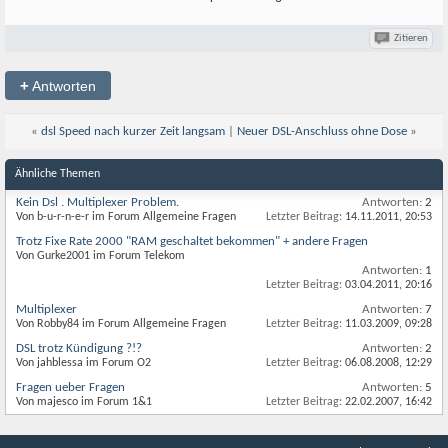
Zitieren
+
Antworten
«
dsl Speed nach kurzer Zeit langsam
|
Neuer DSL-Anschluss ohne Dose
»
Ähnliche Themen
Kein Dsl . Multiplexer Problem.
Antworten:
2
Von b-u-r-n-e-r im Forum Allgemeine Fragen
Letzter Beitrag:
14.11.2011,
20:53
Trotz Fixe Rate 2000 "RAM geschaltet bekommen" + andere Fragen
Von Gurke2001 im Forum Telekom
Antworten:
1
Letzter Beitrag:
03.04.2011,
20:16
Multiplexer
Antworten:
7
Von Robby84 im Forum Allgemeine Fragen
Letzter Beitrag:
11.03.2009,
09:28
DSL trotz Kündigung ?!?
Antworten:
2
Von jahblessa im Forum O2
Letzter Beitrag:
06.08.2008,
12:29
Fragen ueber Fragen
Antworten:
5
Von majesco im Forum 1&1
Letzter Beitrag:
22.02.2007,
16:42