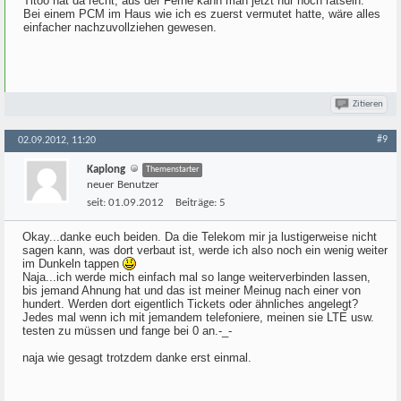
Titoo hat da recht, aus der Ferne kann man jetzt nur noch rätseln.
Bei einem PCM im Haus wie ich es zuerst vermutet hatte, wäre alles
einfacher nachzuvollziehen gewesen.
Zitieren
#9
02.09.2012, 11:20
Kaplong
Themenstarter
neuer Benutzer
seit:
01.09.2012
Beiträge:
5
Okay...danke euch beiden. Da die Telekom mir ja lustigerweise nicht
sagen kann, was dort verbaut ist, werde ich also noch ein wenig weiter
im Dunkeln tappen
Naja...ich werde mich einfach mal so lange weiterverbinden lassen,
bis jemand Ahnung hat und das ist meiner Meinug nach einer von
hundert. Werden dort eigentlich Tickets oder ähnliches angelegt?
Jedes mal wenn ich mit jemandem telefoniere, meinen sie LTE usw.
testen zu müssen und fange bei 0 an.-_-
naja wie gesagt trotzdem danke erst einmal.