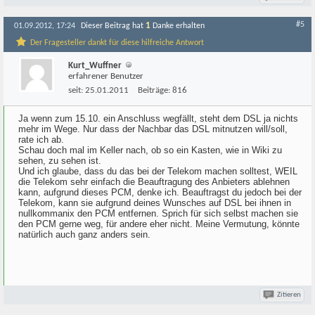
#5
1
01.09.2012, 17:24
Dieser Beitrag hat
Danke erhalten
Der Fragesteller dankt für diese hilfreiche Antwort
Kurt_Wuffner
erfahrener Benutzer
seit:
25.01.2011
Beiträge:
816
Ja wenn zum 15.10. ein Anschluss wegfällt, steht dem DSL ja nichts
mehr im Wege. Nur dass der Nachbar das DSL mitnutzen will/soll,
rate ich ab.
Schau doch mal im Keller nach, ob so ein Kasten, wie in Wiki zu
sehen, zu sehen ist.
Und ich glaube, dass du das bei der Telekom machen solltest, WEIL
die Telekom sehr einfach die Beauftragung des Anbieters ablehnen
kann, aufgrund dieses PCM, denke ich. Beauftragst du jedoch bei der
Telekom, kann sie aufgrund deines Wunsches auf DSL bei ihnen in
nullkommanix den PCM entfernen. Sprich für sich selbst machen sie
den PCM gerne weg, für andere eher nicht. Meine Vermutung, könnte
natürlich auch ganz anders sein.
Zitieren