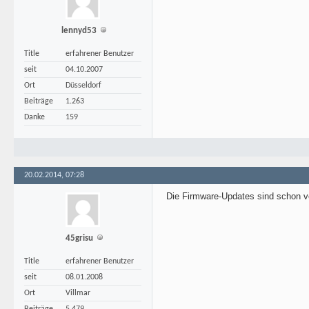
lennyd53
Title
erfahrener Benutzer
seit
04.10.2007
Ort
Düsseldorf
Beiträge
1.263
Danke
159
20.02.2014, 07:28
Die Firmware-Updates sind schon v
45grisu
Title
erfahrener Benutzer
seit
08.01.2008
Ort
Villmar