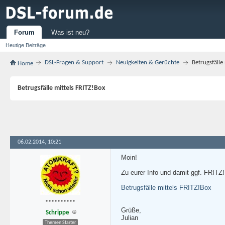
Forum
Was ist neu?
Heutige Beiträge
DSL-Fragen & Support
Neuigkeiten & Gerüchte
Betrugsfälle
Home
Betrugsfälle mittels FRITZ!Box
06.02.2014, 10:21
Moin!
Zu eurer Info und damit ggf. FRITZ!B
Betrugsfälle mittels FRITZ!Box
**********
Grüße,
Schrippe
Julian
Themen Starter