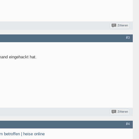
Zitieren
#3
mand eingehackt hat.
Zitieren
#4
 betroffen | heise online