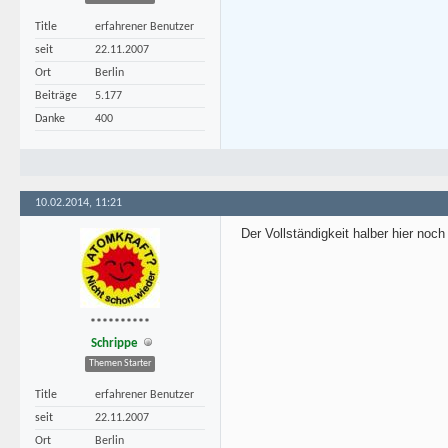
Title
erfahrener Benutzer
seit
22.11.2007
Ort
Berlin
Beiträge
5.177
Danke
400
10.02.2014, 11:21
Der Vollständigkeit halber hier noch
**********
Schrippe
Themen Starter
Title
erfahrener Benutzer
seit
22.11.2007
Ort
Berlin