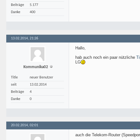
Beiträge
5.177
Danke
400
13.02.2014, 21:26
Hallo,
hab auch noch ein paar nützliche
T
LG
Kommunika02
Title
neuer Benutzer
seit
13.02.2014
Beiträge
4
Danke
0
20.02.2014, 02:01
auch die Telekom-Router (Speedport)