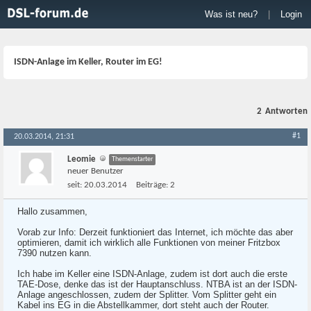
Was ist neu?
|
Login
ISDN-Anlage im Keller, Router im EG!
2
Antworten
#1
20.03.2014, 21:31
Leomie
Themenstarter
neuer Benutzer
seit:
20.03.2014
Beiträge:
2
Hallo zusammen,
Vorab zur Info: Derzeit funktioniert das Internet, ich möchte das aber
optimieren, damit ich wirklich alle Funktionen von meiner Fritzbox
7390 nutzen kann.
Ich habe im Keller eine ISDN-Anlage, zudem ist dort auch die erste
TAE-Dose, denke das ist der Hauptanschluss. NTBA ist an der ISDN-
Anlage angeschlossen, zudem der Splitter. Vom Splitter geht ein
Kabel ins EG in die Abstellkammer, dort steht auch der Router.