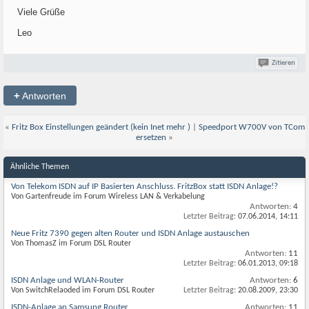
Viele Grüße
Leo
Zitieren
+
Antworten
«
Fritz Box Einstellungen geändert (kein Inet mehr )
|
Speedport W700V von TCom
ersetzen
»
Ähnliche Themen
Von Telekom ISDN auf IP Basierten Anschluss. FritzBox statt ISDN Anlage!?
Von Gartenfreude im Forum Wireless LAN & Verkabelung
Antworten:
4
Letzter Beitrag:
07.06.2014,
14:11
Neue Fritz 7390 gegen alten Router und ISDN Anlage austauschen
Von ThomasZ im Forum DSL Router
Antworten:
11
Letzter Beitrag:
06.01.2013,
09:18
ISDN Anlage und WLAN-Router
Antworten:
6
Von SwitchRelaoded im Forum DSL Router
Letzter Beitrag:
20.08.2009,
23:30
ISDN-Anlage an Samsung Router
Antworten:
11