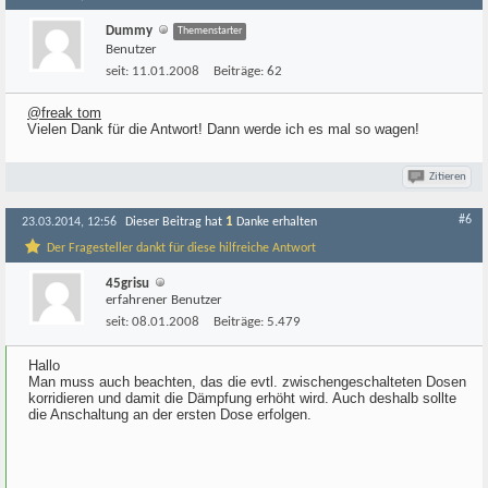
Dummy
Themenstarter
Benutzer
seit:
11.01.2008
Beiträge:
62
@freak tom
Vielen Dank für die Antwort! Dann werde ich es mal so wagen!
Zitieren
#6
1
23.03.2014, 12:56
Dieser Beitrag hat
Danke erhalten
Der Fragesteller dankt für diese hilfreiche Antwort
45grisu
erfahrener Benutzer
seit:
08.01.2008
Beiträge:
5.479
Hallo
Man muss auch beachten, das die evtl. zwischengeschalteten Dosen
korridieren und damit die Dämpfung erhöht wird. Auch deshalb sollte
die Anschaltung an der ersten Dose erfolgen.