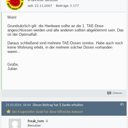
erfahrener Benutzer
seit:
22.11.2007
Beiträge:
5.177
Moin!
Grundsätzlich gilt: die Hardware sollte an die 1. TAE-Dose
angeschlossen werden und alle anderen sollten abgeklemmt sein. Das
ist der Optimalfall.
Daraus schließend sind mehrere TAE-Dosen sinnlos. Habe auch noch
keine Wohnung erlebt, in der mehrere solcher Dosen vorhanden
waren...
Grüße,
Julian
Zitieren
#3
1
21.03.2014, 16:44
Dieser Beitrag hat
Danke erhalten
Der Fragesteller dankt für diese hilfreiche Antwort
freak_tom
Benutzer