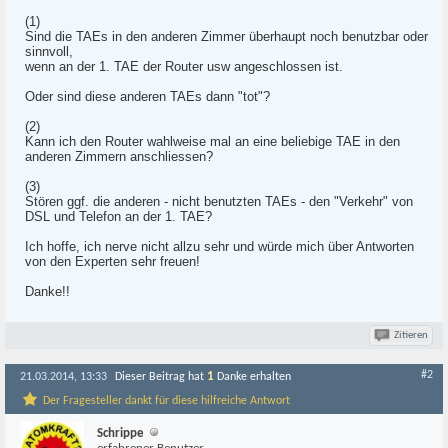
(1)
Sind die TAEs in den anderen Zimmer überhaupt noch benutzbar oder
sinnvoll,
wenn an der 1. TAE der Router usw angeschlossen ist.
Oder sind diese anderen TAEs dann "tot"?
(2)
Kann ich den Router wahlweise mal an eine beliebige TAE in den
anderen Zimmern anschliessen?
(3)
Stören ggf. die anderen - nicht benutzten TAEs - den "Verkehr" von
DSL und Telefon an der 1. TAE?
Ich hoffe, ich nerve nicht allzu sehr und würde mich über Antworten
von den Experten sehr freuen!
Danke!!
Zitieren
#2
1
21.03.2014, 13:33
Dieser Beitrag hat
Danke erhalten
Der Fragesteller dankt für diese hilfreiche Antwort
Schrippe