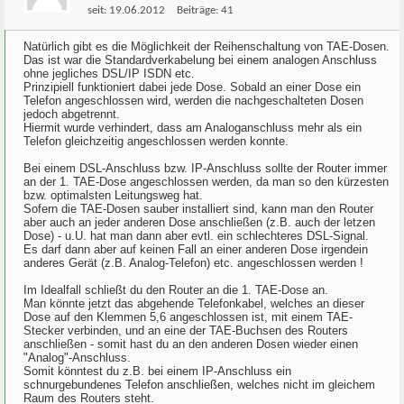
seit:
19.06.2012
Beiträge:
41
Natürlich gibt es die Möglichkeit der Reihenschaltung von TAE-Dosen.
Das ist war die Standardverkabelung bei einem analogen Anschluss
ohne jegliches DSL/IP ISDN etc.
Prinzipiell funktioniert dabei jede Dose. Sobald an einer Dose ein
Telefon angeschlossen wird, werden die nachgeschalteten Dosen
jedoch abgetrennt.
Hiermit wurde verhindert, dass am Analoganschluss mehr als ein
Telefon gleichzeitig angeschlossen werden konnte.
Bei einem DSL-Anschluss bzw. IP-Anschluss sollte der Router immer
an der 1. TAE-Dose angeschlossen werden, da man so den kürzesten
bzw. optimalsten Leitungsweg hat.
Sofern die TAE-Dosen sauber installiert sind, kann man den Router
aber auch an jeder anderen Dose anschließen (z.B. auch der letzen
Dose) - u.U. hat man dann aber evtl. ein schlechteres DSL-Signal.
Es darf dann aber auf keinen Fall an einer anderen Dose irgendein
anderes Gerät (z.B. Analog-Telefon) etc. angeschlossen werden !
Im Idealfall schließt du den Router an die 1. TAE-Dose an.
Man könnte jetzt das abgehende Telefonkabel, welches an dieser
Dose auf den Klemmen 5,6 angeschlossen ist, mit einem TAE-
Stecker verbinden, und an eine der TAE-Buchsen des Routers
anschließen - somit hast du an den anderen Dosen wieder einen
"Analog"-Anschluss.
Somit könntest du z.B. bei einem IP-Anschluss ein
schnurgebundenes Telefon anschließen, welches nicht im gleichem
Raum des Routers steht.