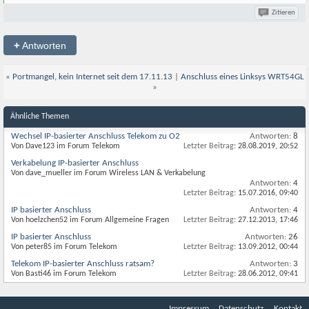
Zitieren
+
Antworten
«
Portmangel, kein Internet seit dem 17.11.13
|
Anschluss eines Linksys WRT54GL
»
Ähnliche Themen
Wechsel IP-basierter Anschluss Telekom zu O2
Antworten:
8
Von Dave123 im Forum Telekom
Letzter Beitrag:
28.08.2019,
20:52
Verkabelung IP-basierter Anschluss
Von dave_mueller im Forum Wireless LAN & Verkabelung
Antworten:
4
Letzter Beitrag:
15.07.2016,
09:40
IP basierter Anschluss
Antworten:
4
Von hoelzchen52 im Forum Allgemeine Fragen
Letzter Beitrag:
27.12.2013,
17:46
IP basierter Anschluss
Antworten:
26
Von peter85 im Forum Telekom
Letzter Beitrag:
13.09.2012,
00:44
Telekom IP-basierter Anschluss ratsam?
Antworten:
3
Von Basti46 im Forum Telekom
Letzter Beitrag:
28.06.2012,
09:41
Impressum
Datenschutz
Kontakt