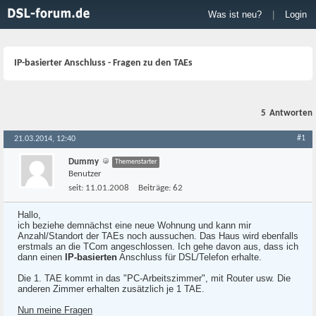
Was ist neu?
|
Login
IP-basierter Anschluss - Fragen zu den TAEs
5
Antworten
#1
21.03.2014, 12:40
Dummy
Themenstarter
Benutzer
seit:
11.01.2008
Beiträge:
62
Hallo,
ich beziehe demnächst eine neue Wohnung und kann mir
Anzahl/Standort der TAEs noch aussuchen. Das Haus wird ebenfalls
erstmals an die TCom angeschlossen. Ich gehe davon aus, dass ich
dann einen
IP-basierten
Anschluss für DSL/Telefon erhalte.
Die 1. TAE kommt in das "PC-Arbeitszimmer", mit Router usw. Die
anderen Zimmer erhalten zusätzlich je 1 TAE.
Nun meine Fragen