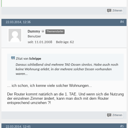
Zitieren
#4
22.03.2014, 12:36
Dummy
Themenstarter
Benutzer
seit:
11.01.2008
Beiträge:
62
Zitat von
Schrippe
Daraus schließend sind mehrere TAE-Dosen sinnlos. Habe auch noch
keine Wohnung erlebt, in der mehrere solcher Dosen vorhanden
waren...
... ich schon, ich kenne viele solcher Wohnungen...
Der Router kommt natürlich an die 1. TAE. Und wenn sich die Nutzung
der einzelnen Zimmer ändert, kann man doch mit dem Router
entsprechend umziehen ?!
Zitieren
#5
22.03.2014, 12:45