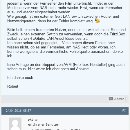
jedesmal wenn der Fernseher den Film unterbricht, findet er den
Medienserver vom NAS nicht mehr wieder. Erst, wenn die Fernseher
aus- und wieder eingeschaltet werden.
Wie gesagt: Ist ein externer Gbit LAN Switch zwischen Router und
Netzwerkgeräten, dann ist der Fehler komplett weg.
Bitte helft einem frustrierten Nutzer, denn es ist wirklich nicht Sinn und
Zweck, einen externen Switch zu verwenden, wenn doch die Fritz!Box
selbst schon 4 xGbit/s LAN Anschlüsse besitzt.
Ich habe schon viel gegooglet... Viele haben diesen Fehler, aber
wissen nicht, ob es am Fernseher, am NAS liegt oder woran. Ich
konnte wenigstens die vermeintliche Fehlerquelle ausmachen, denke
ich.
Eine Anfrage an den Support von AVM (Fritz!box Hersteller) ging auch
schon raus. Hier warte ich aber noch auf Antwort.
Ich danke euch.
Robert
Zitieren
#2
24.04.2016, 05:37
chk
erfahrener Benutzer