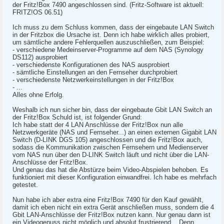
der Fritz!Box 7490 angeschlossen sind. (Fritz-Software ist aktuell:
FRITZ!OS 06.51)
Ich muss zu dem Schluss kommen, dass der eingebaute LAN Switch
in der Fritzbox die Ursache ist. Denn ich habe wirklich alles probiert,
um sämtliche andere Fehlerquellen auszuschließen, zum Beispiel:
- verschiedene Medeinserver-Programme auf dem NAS (Synology
DS112) ausprobiert
- verschiedenste Konfigurationen des NAS ausprobiert
- sämtliche Einstellungen an den Fernseher durchprobiert
- verschiedenste Netzwerkeinstellungen in der Fritz!Box
- ...
Alles ohne Erfolg.
Weshalb ich nun sicher bin, dass der eingebaute Gbit LAN Switch an
der Fritz!Box Schuld ist, ist folgender Grund:
Ich habe statt der 4 LAN Anschlüsse der Fritz!Box nun alle
Netzwerkgeräte (NAS und Fernseher...) an einen externen Gigabit LAN
Switch (D-LINK DGS 105) angeschlossen und die Fritz!Box auch,
sodass die Kommunikation zwischen Fernsehern und Medienserver
vom NAS nun über den D-LINK Switch läuft und nicht über die LAN-
Anschlüsse der Fritz!Box.
Und genau das hat die Abstürze beim Video-Abspielen behoben. Es
funktioniert mit dieser Konfiguration einwandfrei. Ich habe es mehrfach
getestet.
Nun habe ich aber extra eine Fritz!Box 7490 für den Kauf gewählt,
damit ich eben nicht ein extra Gerät anschließen muss, sondern die 4
Gbit LAN-Anschlüsse der Fritz!Box nutzen kann. Nur genau dann ist
ein Videogenuss nicht möglich und absolut frustrierend... Denn