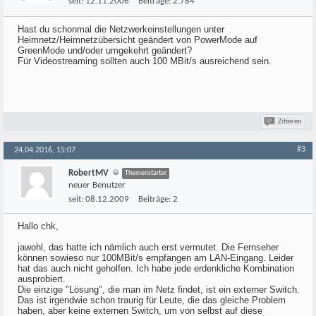
seit:
12.11.2006
Beiträge:
2.784
Hast du schonmal die Netzwerkeinstellungen unter
Heimnetz/Heimnetzübersicht geändert von PowerMode auf
GreenMode und/oder umgekehrt geändert?
Für Videostreaming sollten auch 100 MBit/s ausreichend sein.
Zitieren
#3
24.04.2016, 15:07
RobertMV
Themenstarter
neuer Benutzer
seit:
08.12.2009
Beiträge:
2
Hallo chk,
jawohl, das hatte ich nämlich auch erst vermutet. Die Fernseher
können sowieso nur 100MBit/s empfangen am LAN-Eingang. Leider
hat das auch nicht geholfen. Ich habe jede erdenkliche Kombination
ausprobiert.
Die einzige "Lösung", die man im Netz findet, ist ein externer Switch.
Das ist irgendwie schon traurig für Leute, die das gleiche Problem
haben, aber keine externen Switch, um von selbst auf diese