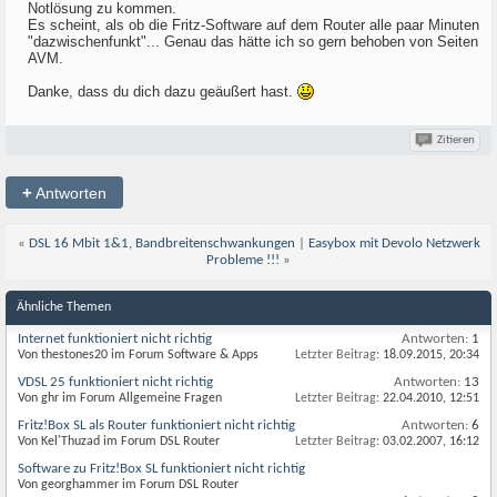
Notlösung zu kommen.
Es scheint, als ob die Fritz-Software auf dem Router alle paar Minuten
"dazwischenfunkt"... Genau das hätte ich so gern behoben von Seiten
AVM.
Danke, dass du dich dazu geäußert hast.
Zitieren
+
Antworten
«
DSL 16 Mbit 1&1, Bandbreitenschwankungen
|
Easybox mit Devolo Netzwerk
Probleme !!!
»
Ähnliche Themen
Internet funktioniert nicht richtig
Antworten:
1
Von thestones20 im Forum Software & Apps
Letzter Beitrag:
18.09.2015,
20:34
VDSL 25 funktioniert nicht richtig
Antworten:
13
Von ghr im Forum Allgemeine Fragen
Letzter Beitrag:
22.04.2010,
12:51
Fritz!Box SL als Router funktioniert nicht richtig
Antworten:
6
Von Kel'Thuzad im Forum DSL Router
Letzter Beitrag:
03.02.2007,
16:12
Software zu Fritz!Box SL funktioniert nicht richtig
Von georghammer im Forum DSL Router