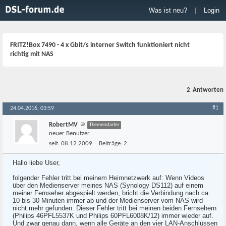
Was ist neu?
|
Login
FRITZ!Box 7490 - 4 x Gbit/s interner Switch funktioniert nicht
richtig mit NAS
2
Antworten
#1
24.04.2016, 03:59
RobertMV
Themenstarter
neuer Benutzer
seit:
08.12.2009
Beiträge:
2
Hallo liebe User,
folgender Fehler tritt bei meinem Heimnetzwerk auf: Wenn Videos
über den Medienserver meines NAS (Synology DS112) auf einem
meiner Fernseher abgespielt werden, bricht die Verbindung nach ca.
10 bis 30 Minuten immer ab und der Medienserver vom NAS wird
nicht mehr gefunden. Dieser Fehler tritt bei meinen beiden Fernsehern
(Philips 46PFL5537K und Philips 60PFL6008K/12) immer wieder auf.
Und zwar genau dann, wenn alle Geräte an den vier LAN-Anschlüssen