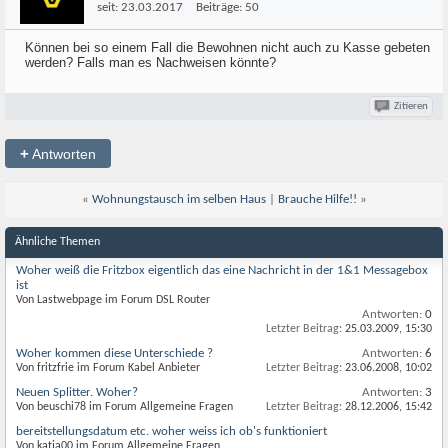
seit:
23.03.2017
Beiträge:
50
Können bei so einem Fall die Bewohnen nicht auch zu Kasse gebeten
werden? Falls man es Nachweisen könnte?
Zitieren
+
Antworten
«
Wohnungstausch im selben Haus
|
Brauche Hilfe!!
»
Ähnliche Themen
Woher weiß die Fritzbox eigentlich das eine Nachricht in der 1&1 Messagebox
ist
Von Lastwebpage im Forum DSL Router
Antworten:
0
Letzter Beitrag:
25.03.2009,
15:30
Woher kommen diese Unterschiede ?
Antworten:
6
Von fritzfrie im Forum Kabel Anbieter
Letzter Beitrag:
23.06.2008,
10:02
Neuen Splitter. Woher?
Antworten:
3
Von beuschi78 im Forum Allgemeine Fragen
Letzter Beitrag:
28.12.2006,
15:42
bereitstellungsdatum etc. woher weiss ich ob's funktioniert
Von katja00 im Forum Allgemeine Fragen