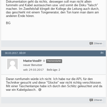
Dokumentation geht da nichts, deswegen soll man nicht allein
fummeln und Kabel austauschen usw. und somit die Doku "falsch"
machen. Im Zweifelsfall klingelt der Kollege die Leitung auch durch,
das geschieht mit einem Tongenerator, den Ton kann man dann am
anderen Ende hören.
BG
Zitieren
#4
30.03.2017, 08:09
MasterVoss89
Themenstarter
neuer Benutzer
seit:
29.03.2017
Beiträge:
2
Daran rumfumeln würde ich nicht. Ich habe nur die APL für den
Techniker gesucht und diese "Glocke" war nicht richtig verschlossen.
Mit einer Taschenlampe habe ich durch den Schlitz geleuchtet und da
war ein Kabelgulasch.. 😅
Zitieren