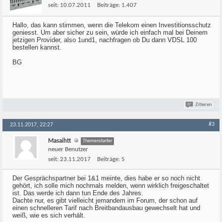
seit:
10.07.2011
Beiträge:
1.407
Hallo, das kann stimmen, wenn die Telekom einen Investitionsschutz
geniesst. Um aber sicher zu sein, würde ich einfach mal bei Deinem
jetzigen Provider, also 1und1, nachfragen ob Du dann VDSL 100
bestellen kannst.
BG
Zitieren
#3
23.11.2017, 22:27
Masaihtt
Themenstarter
neuer Benutzer
seit:
23.11.2017
Beiträge:
5
Der Gesprächspartner bei 1&1 meinte, dies habe er so noch nicht
gehört, ich solle mich nochmals melden, wenn wirklich freigeschaltet
ist. Das werde ich dann tun Ende des Jahres.
Dachte nur, es gibt vielleicht jemandem im Forum, der schon auf
einen schnelleren Tarif nach Breitbandausbau gewechselt hat und
weiß, wie es sich verhält.