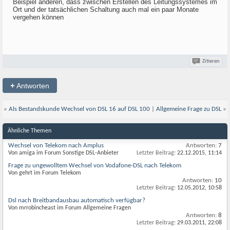
Beispiel anderen, dass zwischen Erstellen des Leitungssystemes im
Ort und der tatsächlichen Schaltung auch mal ein paar Monate
vergehen können
Zitieren
+
Antworten
«
Als Bestandskunde Wechsel von DSL 16 auf DSL 100
|
Allgemeine Frage zu DSL
»
Ähnliche Themen
Wechsel von Telekom nach Amplus
Antworten:
7
Von amiga im Forum Sonstige DSL-Anbieter
Letzter Beitrag:
22.12.2015,
11:14
Frage zu ungewolltem Wechsel von Vodafone-DSL nach Telekom
Von gehrt im Forum Telekom
Antworten:
10
Letzter Beitrag:
12.05.2012,
10:58
Dsl nach Breitbandausbau automatisch verfügbar?
Von mrrobincheast im Forum Allgemeine Fragen
Antworten:
8
Letzter Beitrag:
29.03.2011,
22:08