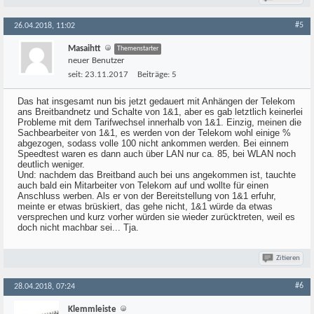
#5
26.04.2018, 11:02
Masaihtt
Themenstarter
neuer Benutzer
seit:
23.11.2017
Beiträge:
5
Das hat insgesamt nun bis jetzt gedauert mit Anhängen der Telekom
ans Breitbandnetz und Schalte von 1&1, aber es gab letztlich keinerlei
Probleme mit dem Tarifwechsel innerhalb von 1&1. Einzig, meinen die
Sachbearbeiter von 1&1, es werden von der Telekom wohl einige %
abgezogen, sodass volle 100 nicht ankommen werden. Bei einnem
Speedtest waren es dann auch über LAN nur ca. 85, bei WLAN noch
deutlich weniger.
Und: nachdem das Breitband auch bei uns angekommen ist, tauchte
auch bald ein Mitarbeiter von Telekom auf und wollte für einen
Anschluss werben. Als er von der Bereitstellung von 1&1 erfuhr,
meinte er etwas brüskiert, das gehe nicht, 1&1 würde da etwas
versprechen und kurz vorher würden sie wieder zurücktreten, weil es
doch nicht machbar sei... Tja.
Zitieren
#6
28.04.2018, 07:24
Klemmleiste