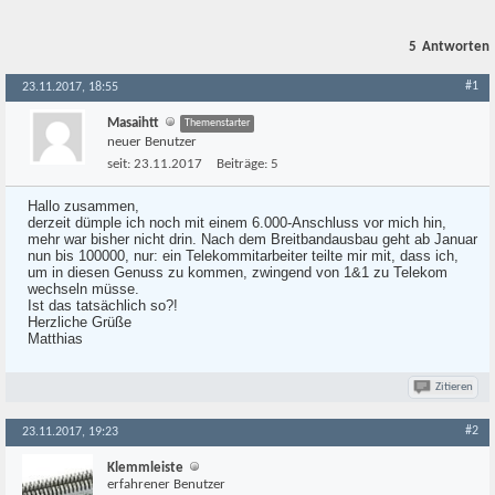
5
Antworten
#1
23.11.2017, 18:55
Masaihtt
Themenstarter
neuer Benutzer
seit:
23.11.2017
Beiträge:
5
Hallo zusammen,
derzeit dümple ich noch mit einem 6.000-Anschluss vor mich hin,
mehr war bisher nicht drin. Nach dem Breitbandausbau geht ab Januar
nun bis 100000, nur: ein Telekommitarbeiter teilte mir mit, dass ich,
um in diesen Genuss zu kommen, zwingend von 1&1 zu Telekom
wechseln müsse.
Ist das tatsächlich so?!
Herzliche Grüße
Matthias
Zitieren
#2
23.11.2017, 19:23
Klemmleiste
erfahrener Benutzer