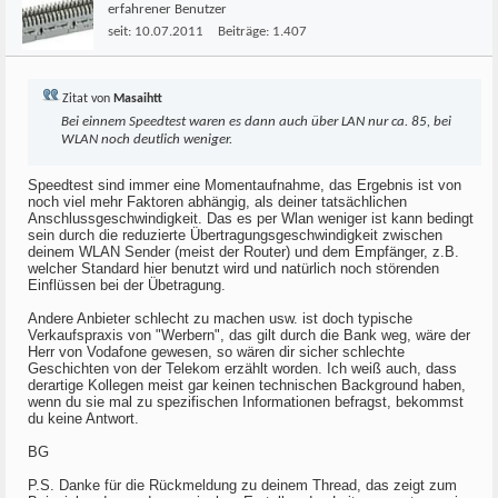
erfahrener Benutzer
seit:
10.07.2011
Beiträge:
1.407
Zitat von
Masaihtt
Bei einnem Speedtest waren es dann auch über LAN nur ca. 85, bei
WLAN noch deutlich weniger.
Speedtest sind immer eine Momentaufnahme, das Ergebnis ist von
noch viel mehr Faktoren abhängig, als deiner tatsächlichen
Anschlussgeschwindigkeit. Das es per Wlan weniger ist kann bedingt
sein durch die reduzierte Übertragungsgeschwindigkeit zwischen
deinem WLAN Sender (meist der Router) und dem Empfänger, z.B.
welcher Standard hier benutzt wird und natürlich noch störenden
Einflüssen bei der Übetragung.
Andere Anbieter schlecht zu machen usw. ist doch typische
Verkaufspraxis von "Werbern", das gilt durch die Bank weg, wäre der
Herr von Vodafone gewesen, so wären dir sicher schlechte
Geschichten von der Telekom erzählt worden. Ich weiß auch, dass
derartige Kollegen meist gar keinen technischen Background haben,
wenn du sie mal zu spezifischen Informationen befragst, bekommst
du keine Antwort.
BG
P.S. Danke für die Rückmeldung zu deinem Thread, das zeigt zum