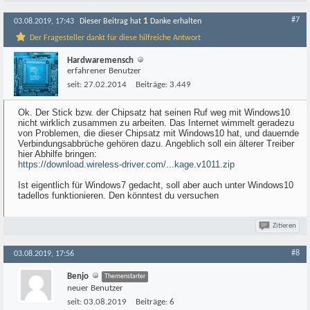
#7
1
03.08.2019, 17:43
Dieser Beitrag hat
Danke erhalten
Der Fragesteller dankt für diese hilfreiche Antwort
Hardwaremensch
erfahrener Benutzer
seit:
27.02.2014
Beiträge:
3.449
Ok. Der Stick bzw. der Chipsatz hat seinen Ruf weg mit Windows10
nicht wirklich zusammen zu arbeiten. Das Internet wimmelt geradezu
von Problemen, die dieser Chipsatz mit Windows10 hat, und dauernde
Verbindungsabbrüche gehören dazu. Angeblich soll ein älterer Treiber
hier Abhilfe bringen:
https://download.wireless-driver.com/...kage.v1011.zip
Ist eigentlich für Windows7 gedacht, soll aber auch unter Windows10
tadellos funktionieren. Den könntest du versuchen
Zitieren
#8
03.08.2019, 17:56
Benjo
Themenstarter
neuer Benutzer
seit:
03.08.2019
Beiträge:
6