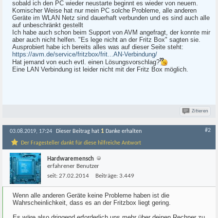
sobald ich den PC wieder neustarte beginnt es wieder von neuem.
Komischer Weise hat nur mein PC solche Probleme, alle anderen
Geräte im WLAN Netz sind dauerhaft verbunden und es sind auch alle
auf unbeschränkt gestellt
Ich habe auch schon beim Support von AVM angefragt, der konnte mir
aber auch nicht helfen. "Es lege nicht an der Fritz Box" sagten sie.
Ausprobiert habe ich bereits alles was auf dieser Seite steht:
https://avm.de/service/fritzbox/frit...AN-Verbindung/
Hat jemand von euch evtl. einen Lösungsvorschlag?
Eine LAN Verbindung ist leider nicht mit der Fritz Box möglich.
Zitieren
#2
1
03.08.2019, 17:24
Dieser Beitrag hat
Danke erhalten
Der Fragesteller dankt für diese hilfreiche Antwort
Hardwaremensch
erfahrener Benutzer
seit:
27.02.2014
Beiträge:
3.449
Wenn alle anderen Geräte keine Probleme haben ist die
Wahrscheinlichkeit, dass es an der Fritzbox liegt gering.
Es wäre also dringend erforderlich uns mehr über deinen Rechner zu