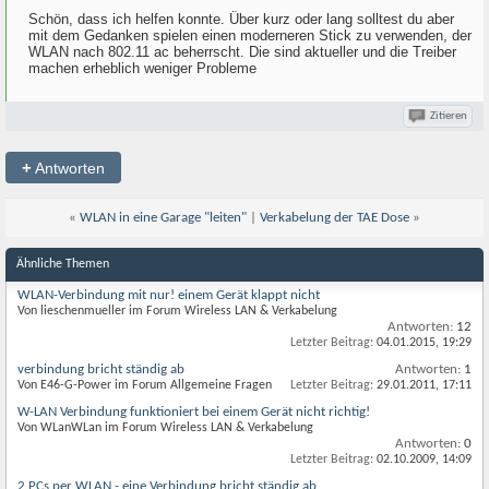
Schön, dass ich helfen konnte. Über kurz oder lang solltest du aber
mit dem Gedanken spielen einen moderneren Stick zu verwenden, der
WLAN nach 802.11 ac beherrscht. Die sind aktueller und die Treiber
machen erheblich weniger Probleme
Zitieren
+
Antworten
«
WLAN in eine Garage "leiten"
|
Verkabelung der TAE Dose
»
Ähnliche Themen
WLAN-Verbindung mit nur! einem Gerät klappt nicht
Von lieschenmueller im Forum Wireless LAN & Verkabelung
Antworten:
12
Letzter Beitrag:
04.01.2015,
19:29
verbindung bricht ständig ab
Antworten:
1
Von E46-G-Power im Forum Allgemeine Fragen
Letzter Beitrag:
29.01.2011,
17:11
W-LAN Verbindung funktioniert bei einem Gerät nicht richtig!
Von WLanWLan im Forum Wireless LAN & Verkabelung
Antworten:
0
Letzter Beitrag:
02.10.2009,
14:09
2 PCs per WLAN - eine Verbindung bricht ständig ab