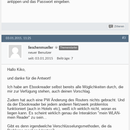
antippen und das Passwort eingeben.
Zitieren
#3
03.01.2015, 11:25
lieschenmueller
Themenstarter
neuer Benutzer
seit:
03.01.2015
Beiträge:
7
Hallo Kiko,
und danke für die Antwort!
Ich habe am Ebookreader selbst bereits alle Möglichkeiten durch, die
mir zur Verfügung stehen, auch deinen Vorschlag.
Zudem hat auch eine PW Änderung des Routers nichts gebracht. Und
da der Ebookreader bei jedem anderen Netzwerk problemlos
funktioniert (auch in Hotels etc), weiß ich wirklich nicht, woran es
liegen kann. Es scheint wirklich genau die Interaktion "mein WLAN-
mein Reader" zu sein...
Gibt es denn irgendwelche Verschlüsselungsmethoden, die da