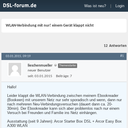
Was ist neu?
|
Login
WLAN-Verbindung mit nur! einem Gerät klappt nicht
12
Antworten
#1
03.01.2015, 09:19
lieschenmueller
Themenstarter
neuer Benutzer
seit:
03.01.2015
Beiträge:
7
Hallo!
Leider klappt die WLAN-Verbindung zwischen meinem Ebookreader
(Bookeen) mit unserem Netz nur sehr sporadisch und wenn, dann nur
nach mehreren Neu-Verbindungsversuchen (dauert dann ca. 20-
30min). Der Ebookreader kann sich aber problemlos nach nur einem
Versuch bei Freunden und Familie ins Netz einhängen.
Ausstattung (seit 9 Jahren): Arcor Starter Box DSL + Arcor Easy Box
A300 WLAN