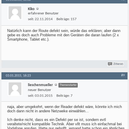
Kiko
erfahrener Benutzer
seit:
22.11.2014
Beiträge:
157
Natürlich kann der Route defekt sein, würde das erklären; aber dann
gebe es doch auch Probleme mit den Geräten die daran laufen (2 x
Smartphone, Tablet etc.).
Zitieren
#9
03.01.2015, 16:23
lieschenmueller
Themenstarter
neuer Benutzer
seit:
03.01.2015
Beiträge:
7
naja, aber umgekehrt, wenn der Reader defekt wäre, könnte ich mich
doch dann nicht in andere Netzweke einwählen...
Ich denke nicht, dass es ein Defekt per se ist, sondern evtl
veraltete/nicht kompatible Technik. Aber vllt muss ich einfachmal bei
Vodafone anrufen. Hatte nur gehofft, jemand hatte schon ein ähnliches