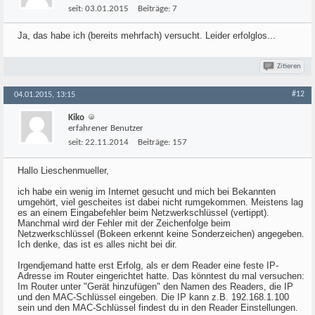
seit:
03.01.2015
Beiträge:
7
Ja, das habe ich (bereits mehrfach) versucht. Leider erfolglos...
Zitieren
#12
04.01.2015, 13:15
Kiko
erfahrener Benutzer
seit:
22.11.2014
Beiträge:
157
Hallo Lieschenmueller,
ich habe ein wenig im Internet gesucht und mich bei Bekannten
umgehört, viel gescheites ist dabei nicht rumgekommen. Meistens lag
es an einem Eingabefehler beim Netzwerkschlüssel (vertippt).
Manchmal wird der Fehler mit der Zeichenfolge beim
Netzwerkschlüssel (Bokeen erkennt keine Sonderzeichen) angegeben.
Ich denke, das ist es alles nicht bei dir.
Irgendjemand hatte erst Erfolg, als er dem Reader eine feste IP-
Adresse im Router eingerichtet hatte. Das könntest du mal versuchen:
Im Router unter "Gerät hinzufügen" den Namen des Readers, die IP
und den MAC-Schlüssel eingeben. Die IP kann z.B. 192.168.1.100
sein und den MAC-Schlüssel findest du in den Reader Einstellungen.