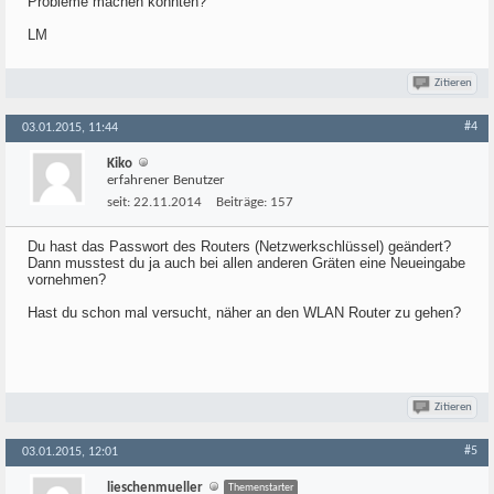
Probleme machen könnten?
LM
Zitieren
#4
03.01.2015, 11:44
Kiko
erfahrener Benutzer
seit:
22.11.2014
Beiträge:
157
Du hast das Passwort des Routers (Netzwerkschlüssel) geändert?
Dann musstest du ja auch bei allen anderen Gräten eine Neueingabe
vornehmen?
Hast du schon mal versucht, näher an den WLAN Router zu gehen?
Zitieren
#5
03.01.2015, 12:01
lieschenmueller
Themenstarter