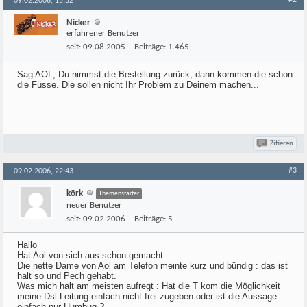
#2
09.02.2006, 15:32
Nicker
erfahrener Benutzer
seit:
09.08.2005
Beiträge:
1.465
Sag AOL, Du nimmst die Bestellung zurück, dann kommen die schon
die Füsse. Die sollen nicht Ihr Problem zu Deinem machen...
Zitieren
#3
09.02.2006, 22:43
körk
Themenstarter
neuer Benutzer
seit:
09.02.2006
Beiträge:
5
Hallo
Hat Aol von sich aus schon gemacht.
Die nette Dame von Aol am Telefon meinte kurz und bündig : das ist
halt so und Pech gehabt.
Was mich halt am meisten aufregt : Hat die T kom die Möglichkeit
meine Dsl Leitung einfach nicht frei zugeben oder ist die Aussage
einfach nur Humbug ?