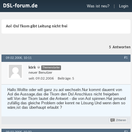
Was ist neu?
|
Login
Aol -Dsl Tkom gibt Leitung nicht frei
5
Antworten
#1
09.02.2006, 10:11
körk
Themenstarter
neuer Benutzer
seit:
09.02.2006
Beiträge:
5
Hallo.Wollte oder will ganz zu aol wechseln.Nur kommt dauernt von
Aol die Aussage,das die Tkom den Dsl Anschluss nicht freigeben
will.Von der Tkom lautet die Antwort - die von Aol spinnen.Hat jemand
zufällig das gleiche Problem oder kennt ne Lösung.Und wenn dem so
wäre,ist das überhaupt erlaubt ?
Zitieren