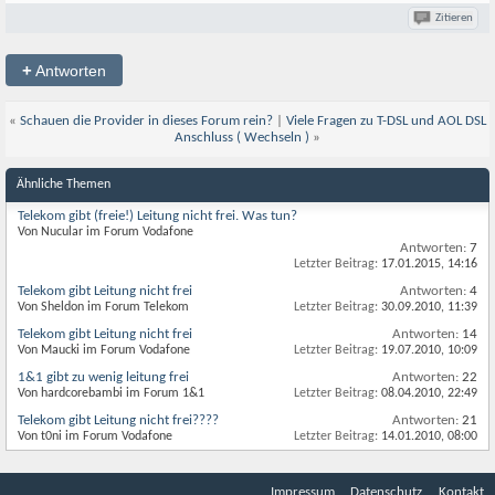
Zitieren
+
Antworten
«
Schauen die Provider in dieses Forum rein?
|
Viele Fragen zu T-DSL und AOL DSL
Anschluss ( Wechseln )
»
Ähnliche Themen
Telekom gibt (freie!) Leitung nicht frei. Was tun?
Von Nucular im Forum Vodafone
Antworten:
7
Letzter Beitrag:
17.01.2015,
14:16
Telekom gibt Leitung nicht frei
Antworten:
4
Von Sheldon im Forum Telekom
Letzter Beitrag:
30.09.2010,
11:39
Telekom gibt Leitung nicht frei
Antworten:
14
Von Maucki im Forum Vodafone
Letzter Beitrag:
19.07.2010,
10:09
1&1 gibt zu wenig leitung frei
Antworten:
22
Von hardcorebambi im Forum 1&1
Letzter Beitrag:
08.04.2010,
22:49
Telekom gibt Leitung nicht frei????
Antworten:
21
Von t0ni im Forum Vodafone
Letzter Beitrag:
14.01.2010,
08:00
Impressum
Datenschutz
Kontakt