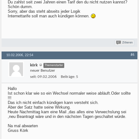
Du zahlst seit zwei Jahren einen Tarif den du nicht nutzen kannst?
Schön dumm.
Sorry, aber das steht abseits jeder Logik
Internettarife soll man auch kündigen können.
Zitieren
#6
10.02.2006, 22:54
körk
Themenstarter
neuer Benutzer
seit:
09.02.2006
Beiträge:
5
Hallo
Ist schon klar wie so ein Wechsel normaler weise abläuft.Oder sollte
!!!
Das ich nicht einfach kündigen kann versteht sich.
Aber der Satz hatte seine Wirkung.
Heute Nachmittag kam eine Mail ,das alles eine Verwechslung sei
,neu Beantragt wäre und in den nächsten Tagen geschaltet würde.
Na mal abwarten
Gruss Körk