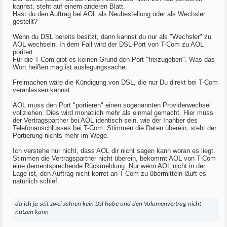
kannst, steht auf einem anderen Blatt.
Hast du den Auftrag bei AOL als Neubestellung oder als Wechsler
gestellt?
Wenn du DSL bereits besitzt, dann kannst du nur als "Wechsler" zu
AOL wechseln. In dem Fall wird der DSL-Port von T-Com zu AOL
poritert.
Für die T-Com gibt es keinen Grund den Port "freizugeben". Was das
Wort heißen mag ist auslegungssache.
Freimachen wäre die Kündigung von DSL, die nur Du direkt bei T-Com
veranlassen kannst.
AOL muss den Port "portieren" einen sogenannten Providerwechsel
vollziehen. Dies wird monatlich mehr als einmal gemacht. Hier muss
der Vertragspartner bei AOL identisch sein, wie der Inahber des
Telefonanschlusses bei T-Com. Stimmen die Daten überein, steht der
Portierung nichts mehr im Wege.
Ich verstehe nur nicht, dass AOL dir nicht sagen kann woran es liegt.
Stimmen die Vertragspartner nicht überein, bekommt AOL von T-Com
eine dementsprechende Rückmeldung. Nur wenn AOL nicht in der
Lage ist, den Auftrag nicht korret an T-Com zu übermitteln läuft es
natürlich schief.
da ich ja seit zwei Jahren kein Dsl habe und den Volumenvertrag nicht
nutzen kann