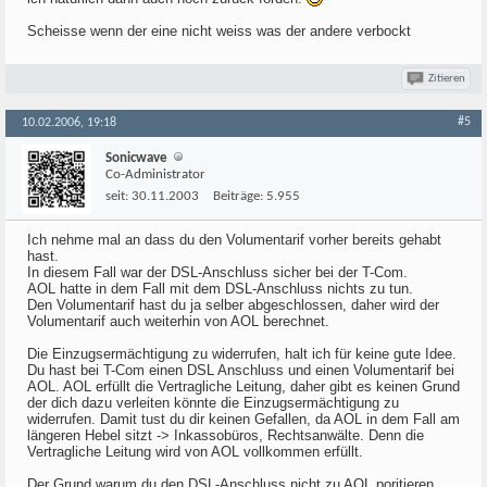
Scheisse wenn der eine nicht weiss was der andere verbockt
Zitieren
#5
10.02.2006, 19:18
Sonicwave
Co-Administrator
seit:
30.11.2003
Beiträge:
5.955
Ich nehme mal an dass du den Volumentarif vorher bereits gehabt
hast.
In diesem Fall war der DSL-Anschluss sicher bei der T-Com.
AOL hatte in dem Fall mit dem DSL-Anschluss nichts zu tun.
Den Volumentarif hast du ja selber abgeschlossen, daher wird der
Volumentarif auch weiterhin von AOL berechnet.
Die Einzugsermächtigung zu widerrufen, halt ich für keine gute Idee.
Du hast bei T-Com einen DSL Anschluss und einen Volumentarif bei
AOL. AOL erfüllt die Vertragliche Leitung, daher gibt es keinen Grund
der dich dazu verleiten könnte die Einzugsermächtigung zu
widerrufen. Damit tust du dir keinen Gefallen, da AOL in dem Fall am
längeren Hebel sitzt -> Inkassobüros, Rechtsanwälte. Denn die
Vertragliche Leitung wird von AOL vollkommen erfüllt.
Der Grund warum du den DSL-Anschluss nicht zu AOL poritieren