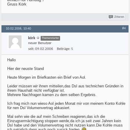
Gruss Körk
Zitieren
#4
10.02.2006, 10:40
körk
Themenstarter
neuer Benutzer
seit:
09.02.2006
Beiträge:
5
Hallo
Hier der neuste Stand
Heute Morgen im Briefkasten ein Brief von Aol.
Leider müssen wir ihnen mitteilen,das Dsl aus technichen Gründen in
ihrem Haushalt nicht verfügbar ist.
Mehrere Nachfragen kamen zu dem selben Ergebnis.
Ich frag mich nun wieso Aol jeden Monat mir von meinem Konto Kohle
für nen Dsl Volumenvertrag abkasiert.
Mal sehn wie die auf mein Schreiben reagieren,das ich die
Einzugsermächtigung stoppen werde,da ich ja seit zwei Jahren kein
Dsl habe und den Volumenvertrag nicht nutzen kann.Die Kohle muss
ich natürlich dann auch noch zurück forden.