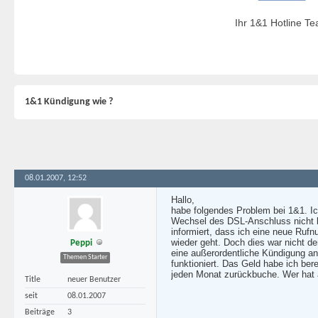
Ihr 1&1 Hotline T
1&1 Kündigung wie ?
08.01.2007, 12:52
Hallo,
habe folgendes Problem bei 1&1. Ic
Wechsel des DSL-Anschluss nicht b
informiert, dass ich eine neue Ru
wieder geht. Doch dies war nicht der
Peppi
eine außerordentliche Kündigung a
Themen Starter
funktioniert. Das Geld habe ich be
jeden Monat zurückbuche. Wer hat ä
Title
neuer Benutzer
seit
08.01.2007
Beiträge
3