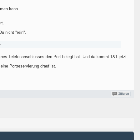
ommen kann.
rt.
u nicht "rein".
.
Deines Telefonanschlusses den Port belegt hat. Und da kommt 1&1 jetzt
ine Portreservierung drauf ist.
Zitieren