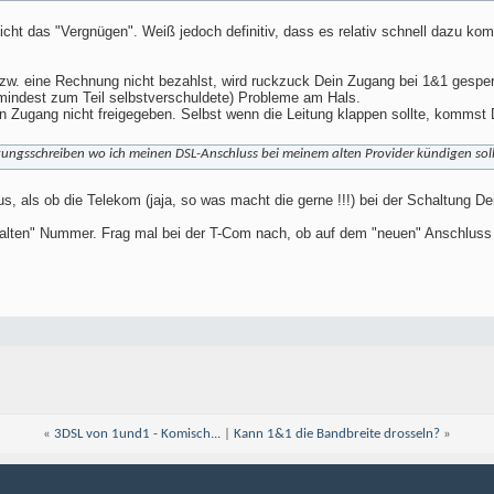
icht das "Vergnügen". Weiß jedoch definitiv, dass es relativ schnell dazu k
w. eine Rechnung nicht bezahlst, wird ruckzuck Dein Zugang bei 1&1 gesper
mindest zum Teil selbstverschuldete) Probleme am Hals.
n Zugang nicht freigegeben. Selbst wenn die Leitung klappen sollte, kommst D
gungsschreiben wo ich meinen DSL-Anschluss bei meinem alten Provider kündigen soll
s, als ob die Telekom (jaja, so was macht die gerne !!!) bei der Schaltung 
 "alten" Nummer. Frag mal bei der T-Com nach, ob auf dem "neuen" Anschluss e
«
3DSL von 1und1 - Komisch...
|
Kann 1&1 die Bandbreite drosseln?
»