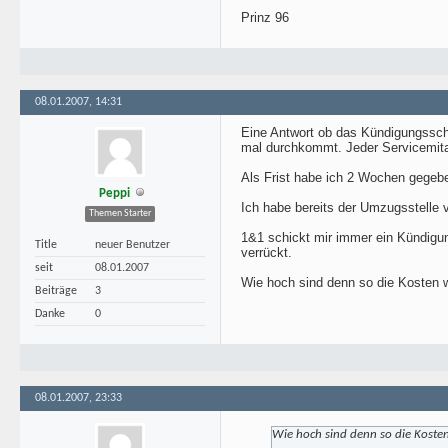
Prinz 96
08.01.2007, 14:31
Eine Antwort ob das Kündigungssch
mal durchkommt. Jeder Servicemita
Als Frist habe ich 2 Wochen gegeb
Peppi
Ich habe bereits der Umzugsstelle
Themen Starter
1&1 schickt mir immer ein Kündigu
Title
neuer Benutzer
verrückt.
seit
08.01.2007
Wie hoch sind denn so die Kosten 
Beiträge
3
Danke
0
08.01.2007, 23:33
Wie hoch sind denn so die Koste