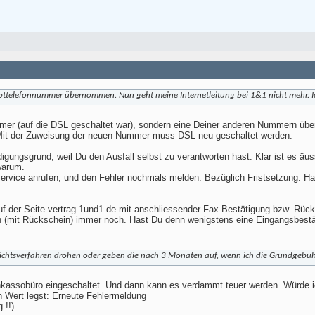
telefonnummer übernommen. Nun geht meine Internetleitung bei 1&1 nicht mehr. I
mmer (auf die DSL geschaltet war), sondern eine Deiner anderen Nummern übe
 Mit der Zuweisung der neuen Nummer muss DSL neu geschaltet werden.
ndigungsgrund, weil Du den Ausfall selbst zu verantworten hast. Klar ist es 
 warum.
rvice anrufen, und den Fehler nochmals melden. Bezüglich Fristsetzung: Ha
uf der Seite vertrag.1und1.de mit anschliessender Fax-Bestätigung bzw. Rück
en (mit Rückschein) immer noch. Hast Du denn wenigstens eine Eingangsbestät
richtsverfahren drohen oder geben die nach 3 Monaten auf, wenn ich die Grundgebü
nkassobüro eingeschaltet. Und dann kann es verdammt teuer werden. Würde i
h Wert legst: Erneute Fehlermeldung
 !!)