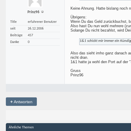
Keine Ahnung. Hatte bislang noch n
Prinz96
Übrigens:
Wenn Du das Geld zurückbuchst, bz
Title
erfahrener Benutzer
Also hast Du nun wohl mehrere (zu
seit
26.12.2006
Solange Du nicht bezahlst, wird Dei
Beiträge
457
1&1 schickt mir immer ein Kündi
Danke
0
Also das sieht imho ganz danach au
nicht dran.
1&1 hatte ja wohl den Port auf der
Gruss
Prinz96
+
Antworten
Ähnliche Themen