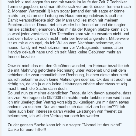
hab ich x mal angerufen und mir wurde im laufe der Zeit 7 Techniker
Termine gegeben, und man Stelle sich vor am 6. dieser Termine (nach
2. Monaten Wartezeit!!!) kam sogar jemand der mir sagte er könne
nichts tun, da an der Leitung ins Haus rein irgendetwas kaputt sei.
Damit verabschiedete sich der Mann und lies mich mit meinem
Problem alleine. Darauf rief ich wieder bei freenet an und die sagten
mir sie schicken jemanden. Das mir da der Kragen platzte kann sich
ja wohl jeder vorstellen. Der Techniker kam wie zu erwarten nicht und
seit dem habe ich auch nicht mehr bei freenet angerufen. Mittlerweile
ist es mir auch egal, da ich W-Lan vom Nachbarn bekomme, ein
neues Handy mit Festnetznummer vor Vertragsende meines alten
Handys gekauft habe und ich seit März keine Gebühren mehr an
freenet bezahle.
Obwohl mich das mit den Gebühren wundert, im Februar bezahlte ich
die mit Mahnung geforderte Rechnung unter Vorbehalt und seit dem
schicken die zwar monatlich ihre Rechnung, buchen diese aber nicht
ab. ich bekomme auch keine Mahnungen oder so. Ok das ist auch nur
richtig so, da ich ja auch keine Leistungen erhalte aber etwas stuzig
macht mich die Sache dann doch.
So und nun zu meiner eigentlichen Frage, da ich davon ausgehe, dass
bis zum Vertragsende 09/2008 eh nichts mehr funktionieren wird habe
ich mir überlegt den Vertrag vorzeitig zu kündigen um mir dann etwas
anderes zu suchen. Nur wie mache ich das jetzt am besten??? Ich
habe auch kein Interesse daran wieder Leistungen von freenet zu
bekommen, ich will den Vertrag nur noch los werden.
Zu der ganzen Sache kann ich nur sagen: "Normal ist das nicht!"
Danke für eure Hilfe!!!