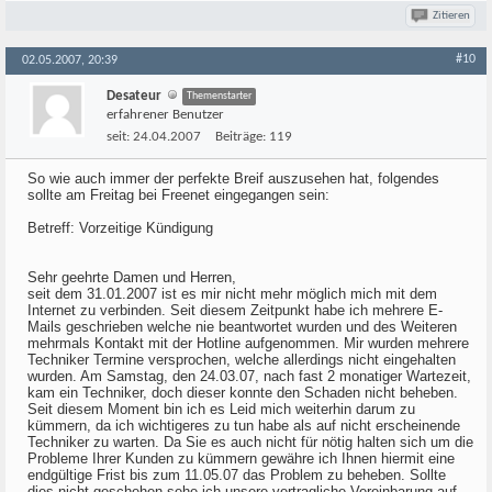
Zitieren
#10
02.05.2007, 20:39
Desateur
Themenstarter
erfahrener Benutzer
seit:
24.04.2007
Beiträge:
119
So wie auch immer der perfekte Breif auszusehen hat, folgendes
sollte am Freitag bei Freenet eingegangen sein:
Betreff: Vorzeitige Kündigung
Sehr geehrte Damen und Herren,
seit dem 31.01.2007 ist es mir nicht mehr möglich mich mit dem
Internet zu verbinden. Seit diesem Zeitpunkt habe ich mehrere E-
Mails geschrieben welche nie beantwortet wurden und des Weiteren
mehrmals Kontakt mit der Hotline aufgenommen. Mir wurden mehrere
Techniker Termine versprochen, welche allerdings nicht eingehalten
wurden. Am Samstag, den 24.03.07, nach fast 2 monatiger Wartezeit,
kam ein Techniker, doch dieser konnte den Schaden nicht beheben.
Seit diesem Moment bin ich es Leid mich weiterhin darum zu
kümmern, da ich wichtigeres zu tun habe als auf nicht erscheinende
Techniker zu warten. Da Sie es auch nicht für nötig halten sich um die
Probleme Ihrer Kunden zu kümmern gewähre ich Ihnen hiermit eine
endgültige Frist bis zum 11.05.07 das Problem zu beheben. Sollte
dies nicht geschehen sehe ich unsere vertragliche Vereinbarung auf