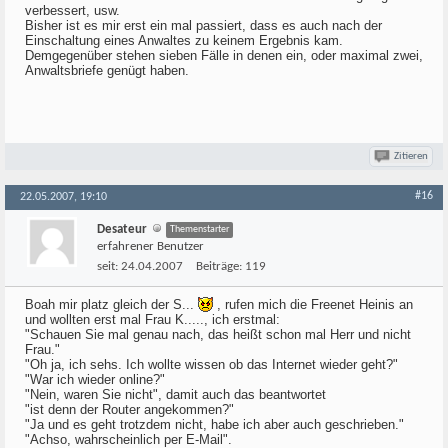
verbessert, usw.
Bisher ist es mir erst ein mal passiert, dass es auch nach der
Einschaltung eines Anwaltes zu keinem Ergebnis kam.
Demgegenüber stehen sieben Fälle in denen ein, oder maximal zwei,
Anwaltsbriefe genügt haben.
Zitieren
#16
22.05.2007, 19:10
Desateur
Themenstarter
erfahrener Benutzer
seit:
24.04.2007
Beiträge:
119
Boah mir platz gleich der S...
, rufen mich die Freenet Heinis an
und wollten erst mal Frau K....., ich erstmal:
"Schauen Sie mal genau nach, das heißt schon mal Herr und nicht
Frau."
"Oh ja, ich sehs. Ich wollte wissen ob das Internet wieder geht?"
"War ich wieder online?"
"Nein, waren Sie nicht", damit auch das beantwortet
"ist denn der Router angekommen?"
"Ja und es geht trotzdem nicht, habe ich aber auch geschrieben."
"Achso, wahrscheinlich per E-Mail".