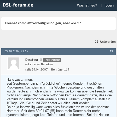
Was ist neu?
|
Login
Freenet komplett vorzeitig kündigen, aber wie???
29
Antworten
#1
24.04.2007, 21:15
Desateur
Themenstarter
erfahrener Benutzer
seit:
24.04.2007
Beiträge:
119
Hallo zusammen,
seit September bin ich "glücklicher" freenet Kunde mit schönen
Problemen. Nachdem ich mit 2 Wochen verzögerung geschalten
wurde freute ich mich endlich ins www zu können aber die Freude hielt
nicht sehr lange. Nach circa 6Wochen kam es dauernt dazu, dass die
Verbindung unterbrochen wurde bis hin zu einem komplett ausfall für
10Tage. Viel Geld und Zeit später => alles läuft wieder
Da es ja langweilig wäre wenn alles funktionieren würde der nächste
Hammer. Seit dem 30.01.07 (!!!) kann mein Router nicht mehr
synchronisieren, ergo kein Telefon und kein Internet. Bei der Hotline