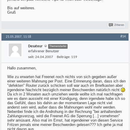
Bis auf weiteres.
Gruß
Zitieren
#14
21.05.2007, 11:18
Desateur
Themenstarter
erfahrener Benutzer
seit:
24.04.2007
Beiträge:
119
Hallo zusammen,
Wie zu erwarten hat Freenet noch nichts von sich gegeben außer
einer weiteren Mahnung per Post. Eine Erinnerung daran, dass ich den
"defekten" Router zurück schicken soll war auch im Briefkasten aber
irgendeine Nachricht bezüglich meiner Beschwerden natürlich nicht
Da ich in 2 Monaten auch umziehen werde wollte ich mal nachfragen
wie es dann aussieht mit einer Kündigung, denn irgendwie habe ich so
das Gefühl, dass bis dahin an der momentanen Lage nicht viel
anderst sein wird, außer dass die Mahnungen wohl mehr werden.
Nebenbei finde ich die Androhung in der Rechnung "bei anhaltendem
Zahlungsverzug, wird die Freenet AG die Sperrung [...] vornehmen"
sehr amüsant. Also mal im Ernst, hat irgendeiner von diesen Service
Fritzen jemals eine meiner Beschwerden gelesen??? Ich gehe ja mal
nicht davon aus.