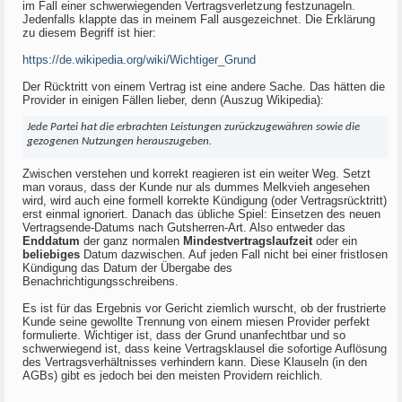
im Fall einer schwerwiegenden Vertragsverletzung festzunageln.
Jedenfalls klappte das in meinem Fall ausgezeichnet. Die Erklärung
zu diesem Begriff ist hier:
https://de.wikipedia.org/wiki/Wichtiger_Grund
Der Rücktritt von einem Vertrag ist eine andere Sache. Das hätten die
Provider in einigen Fällen lieber, denn (Auszug Wikipedia):
Jede Partei hat die erbrachten Leistungen zurückzugewähren sowie die
gezogenen Nutzungen herauszugeben.
Zwischen verstehen und korrekt reagieren ist ein weiter Weg. Setzt
man voraus, dass der Kunde nur als dummes Melkvieh angesehen
wird, wird auch eine formell korrekte Kündigung (oder Vertragsrücktritt)
erst einmal ignoriert. Danach das übliche Spiel: Einsetzen des neuen
Vertragsende-Datums nach Gutsherren-Art. Also entweder das
Enddatum
der ganz normalen
Mindestvertragslaufzeit
oder ein
beliebiges
Datum dazwischen. Auf jeden Fall nicht bei einer fristlosen
Kündigung das Datum der Übergabe des
Benachrichtigungsschreibens.
Es ist für das Ergebnis vor Gericht ziemlich wurscht, ob der frustrierte
Kunde seine gewollte Trennung von einem miesen Provider perfekt
formulierte. Wichtiger ist, dass der Grund unanfechtbar und so
schwerwiegend ist, dass keine Vertragsklausel die sofortige Auflösung
des Vertragsverhältnisses verhindern kann. Diese Klauseln (in den
AGBs) gibt es jedoch bei den meisten Providern reichlich.