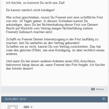
Ich fürchte, so kommst Du nicht ans Ziel!
Du kannst nämlich nicht kündigen!
Wie schon geschrieben, musst Du Freenet erst eine schriftliche Frist
von min. 14 Tagen geben. In diesem Schreiben kannst Du
ankündigen, dass Du bei Nichteinhaltung dieser Frist von Deinem
Recht auf Rücktritt vom Vertrag (wegen Nichterfüllung seitens
Freenet) Gebrauch machen wirst.
Schafft es Freenet Deinen Internetzugang in der Frist lauffähig zu
machen, bist Du weiterhin an den Vertrag gebunden!
Schaffen sie es nicht, kannst Du von Vertrag zurücktreten. Das hat
zwar den gleichen Effekt, wie eine Kündigung, ist aber rechtlich etwas
anderes.
Und wann Du bei einem anderen Anbieter einen DSL-Anschluss
bekommst hängt davon ab, wann Freenet den Port freigibt. Ich fürchte
das könnte dauern!
Zitieren
#5
25.04.2007, 10:15
GEH