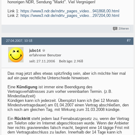
honorigen NDR, Sendung "Markt". Viel Vergnügen!
Link 1:
https://www3.ndr.de/ndrtv_pages_video...941868,00.html
Link 2:
https://www3.ndr.de/ndrtv_pages_video...297204,00.html
Zitieren
#7
27.04.2007, 10:18
jubo14
erfahrener Benutzer
seit:
27.11.2006
Beiträge:
2.968
Das mag jetzt alles etwas spitzfindig sein, aber ich möchte hier mal
auf ein paar rechtliche Unterschiede hinweisen.
Eine
Kündigung
ist immer eine Beendigung des
Vertragsverhältnisses zum vorher vereinbarten Termin. (z.B.
Mindestlaufzeit)
Kündigen kann ich jederzeit. Überspitzt kann ich (bei 12 Monats
Mindestvertragsdauer) am 01.04.2007 einen Vertrag abschließen, den
ich noch am gleichen Tag, mit Wirkung zum 31.03.2008 kündige.
Ein
Rücktritt
steht jedem laut Fernabsatzgesetz zu, wenn der Vertrag
am Telefon oder im Internet abgeschlossen wurde. Wenn der Anbieter
hier nichts gravierendes falsch macht, beginnt eine 14 tägige Frist mit
dem Vertragsabschluss zu laufen. Innerhalb der 14 Tage kann ich