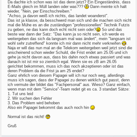
Da dachte ich schon was ist das denn jetzt? Ein Eingeständnis, dass
E-Mails gleich im Müll landen oder was???
Dann meinte ich halt
wieder, "Nein, per Einschschreiben."
"Achso, ja davon weiß ich nichts, das landet woanderst".
Das ist ja klasse, da besschwerd man sich und die machen sich nicht
mal die Mühe es an die zuständigen "professionellen" Technik Futzis
zu geben, ne das kann doch echt nicht sein oder?
So und das
beste war dann der Satz: "Das kann ja so nicht sein, ich werde es
weitergeben das sich da langsam mal was ändert", mein "langsam ist
wohl sehr zutreffend" konnte ich mir dann nicht mehr verkneifen
.
Naja er will das nun mal an die Telekom weitergeben weil jetzt sind die
anscheinend schon wieder Schuld, die Frist endet am 25.05 und ich
gehe ja nicht davon aus, dass bis dahin noch etwas passiert und was
danach ist ist mir so ziemlich egal. Wenn sie es zB am 26.05
gerichtet bekommen, muss ich das noch akzeptieren oder ist das
deren Problem da die Frist ja am 25 endet?
Ganz ehrlich von diesem Papagei will ich nur noch weg, allerdings
muss ich sagen, dass der Papagei zu denen wirklich gut passt, denn
ich vermute der bildet das "Fachpersonal" aus. Wieso? Ganz einfach,
wenn man mit dem "Service"-Team redet git es ca. 3 standart Sätze:
1. Tut uns leid
2. Wir suchen den Fehler
3. Das Problem wird behoben
Also ein Papagei bekommt das auch noch hin
Normal ist das nicht!
Gruß