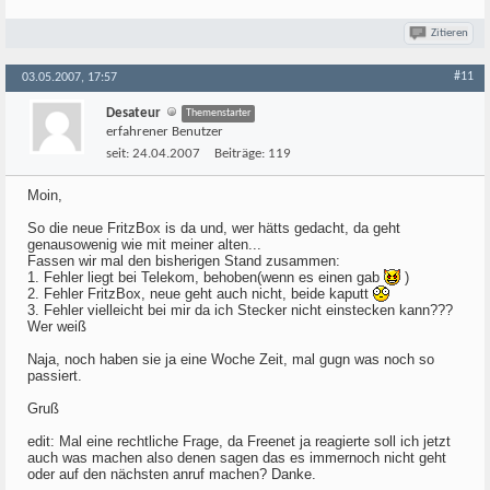
Zitieren
#11
03.05.2007, 17:57
Desateur
Themenstarter
erfahrener Benutzer
seit:
24.04.2007
Beiträge:
119
Moin,
So die neue FritzBox is da und, wer hätts gedacht, da geht
genausowenig wie mit meiner alten...
Fassen wir mal den bisherigen Stand zusammen:
1. Fehler liegt bei Telekom, behoben(wenn es einen gab
)
2. Fehler FritzBox, neue geht auch nicht, beide kaputt
3. Fehler vielleicht bei mir da ich Stecker nicht einstecken kann???
Wer weiß
Naja, noch haben sie ja eine Woche Zeit, mal gugn was noch so
passiert.
Gruß
edit: Mal eine rechtliche Frage, da Freenet ja reagierte soll ich jetzt
auch was machen also denen sagen das es immernoch nicht geht
oder auf den nächsten anruf machen? Danke.