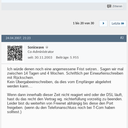
Zitieren
1 bis 20 von
30
Letzte
#2
24.04.2007, 21:23
Sonicwave
Co-Administrator
seit:
30.11.2003
Beiträge:
5.955
Ich würde denen noch eine angemessene Frist setzen.. Sagen wir mal
zwischen 14 Tagen und 4 Wochen. Schriftlich per Einwurfeinschreiben
mit Rückschein.
Kein Übergabeeinschreiben, da dies vom Empfänger abgelehnt
werden kann....
Wenn dann innerhalb dieser Zeit nicht reagiert wird oder der DSL läuft,
hast du das recht den Vertrag wg. nichterfüllung vorzeitig zu beenden.
Leider bist du weiterhin von Freenet abhängig bis diese den Port
freigeben. (wenn du den Telefonanschluss noch bei T-Com haben
solltest.)