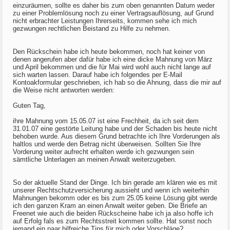
einzuräumen, sollte es daher bis zum oben genannten Datum weder
zu einer Problemlösung noch zu einer Vertragsauflösung, auf Grund
nicht erbrachter Leistungen Ihrerseits, kommen sehe ich mich
gezwungen rechtlichen Beistand zu Hilfe zu nehmen.
Den Rückschein habe ich heute bekommen, noch hat keiner von
denen angerufen aber dafür habe ich eine dicke Mahnung von März
und April bekommen und die für Mai wird wohl auch nicht lange auf
sich warten lassen. Darauf habe ich folgendes per E-Mail
Kontoakformular geschrieben, ich hab so die Ahnung, dass die mir auf
die Weise nicht antworten werden:
Guten Tag,
ihre Mahnung vom 15.05.07 ist eine Frechheit, da ich seit dem
31.01.07 eine gestörte Leitung habe und der Schaden bis heute nicht
behoben wurde. Aus diesem Grund betrachte ich Ihre Vorderungen als
haltlos und werde den Betrag nicht überweisen. Sollten Sie Ihre
Vorderung weiter aufrecht erhalten werde ich gezwungen sein
sämtliche Unterlagen an meinen Anwalt weiterzugeben.
So der aktuelle Stand der Dinge. Ich bin gerade am klären wie es mit
unserer Rechtschutzversicherung aussieht und wenn ich weiterhin
Mahnungen bekomm oder es bis zum 25.05 keine Lösung gibt werde
ich den ganzen Kram an einen Anwalt weiter geben. Die Briefe an
Freenet wie auch die beiden Rückscheine habe ich ja also hoffe ich
auf Erfolg fals es zum Rechtsstreit kommen sollte. Hat sonst noch
jemand ein paar hilfreiche Tips für mich oder Vorschläge?