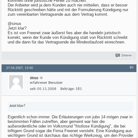
kommen ohne juristische Fehler zu machen.
Der Anbieter wird ja dem Kunden auch nie mitteilen, dass er besser
Rücktritt geschreiben hätte und mit der Formulierung Kündigung nur
zum vereinbarten Vertragsende aus dem Vertrag kommt.
@sinus
Jetzt klar?
Es ist von Freenet zwar äußerst fies aber die handeln juristisch
korrekt, wenn der Kunde von Kündigung statt von Rücktritt schreibt
und die dann für das Vertragsende die Mindestlaufzeit einrechnen.
Zitieren
#9
27.04.2007, 13:40
sinus
erfahrener Benutzer
seit:
05.11.2006
Beiträge:
181
Jetzt klar?
Eigentlich schon immer. Die Erläuterungen von jubo 14 mögen zwar in
bestimmten Fällen zutreffen, aber gemeint war hier die
außerordentliche oder im Volksmund "fristlose Kündigung", die bei
triftigem Grund sogar die Firma Freenet versteht. Eine Kündigung aus
wichtigem Grund ist durchaus das richtige Werkzeug, um den Provider