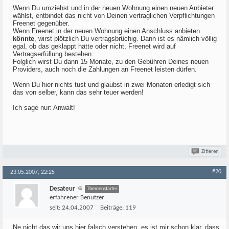
Wenn Du umziehst und in der neuen Wohnung einen neuen Anbieter
wählst, entbindet das nicht von Deinen vertraglichen Verpflichtungen
Freenet gegenüber.
Wenn Freenet in der neuen Wohnung einen Anschluss anbieten
könnte
, wirst plötzlich Du vertragsbrüchig. Dann ist es nämlich völlig
egal, ob das geklappt hätte oder nicht, Freenet wird auf
Vertragserfüllung bestehen.
Folglich wirst Du dann 15 Monate, zu den Gebühren Deines neuen
Providers, auch noch die Zahlungen an Freenet leisten dürfen.
Wenn Du hier nichts tust und glaubst in zwei Monaten erledigt sich
das von selber, kann das sehr teuer werden!
Ich sage nur: Anwalt!
Zitieren
#20
23.05.2007, 22:25
Desateur
Themenstarter
erfahrener Benutzer
seit:
24.04.2007
Beiträge:
119
Ne nicht das wir uns hier falsch verstehen, es ist mir schon klar, dass