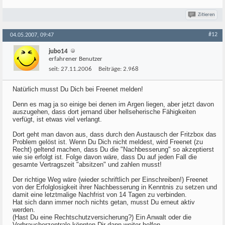
Zitieren
#12
04.05.2007, 09:47
jubo14
erfahrener Benutzer
seit:
27.11.2006
Beiträge:
2.968
Natürlich musst Du Dich bei Freenet melden!
Denn es mag ja so einige bei denen im Argen liegen, aber jetzt davon
auszugehen, dass dort jemand über hellseherische Fähigkeiten
verfügt, ist etwas viel verlangt.
Dort geht man davon aus, dass durch den Austausch der Fritzbox das
Problem gelöst ist. Wenn Du Dich nicht meldest, wird Freenet (zu
Recht) geltend machen, dass Du die "Nachbesserung" so akzeptierst
wie sie erfolgt ist. Folge davon wäre, dass Du auf jeden Fall die
gesamte Vertragszeit "absitzen" und zahlen musst!
Der richtige Weg wäre (wieder schriftlich per Einschreiben!) Freenet
von der Erfolglosigkeit ihrer Nachbesserung in Kenntnis zu setzen und
damit eine letztmalige Nachfrist von 14 Tagen zu verbinden.
Hat sich dann immer noch nichts getan, musst Du erneut aktiv
werden.
(Hast Du eine Rechtschutzversicherung?) Ein Anwalt oder die
Verbraucherzentrale könnten Dir dann weiter helfen.