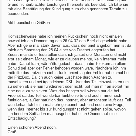
Grund nichterbrachter Leistungen Ihrerseits als beendet. Ich bitte sie
mir eine Bestätigung der Kündigung zum oben genannten Termin zu
übersenden.
Mit freundlichen Grüßen
Komischerweise habe ich meinen Rückschein noch nicht erhalen
obwohl ich am Donnerstag den 26.04.07 den Brief abgeschickt habe.
Aber ich gehe mal stark davon aus, dass der brief angekommen ist da
mich am Samstag den 28.04 einer von Freenet angerufen hat.
Zuerst musste er feststellen dass ich ja seit drei Monaten und nicht
erst seit einem Monat, wie er zu glauben meinte, kein Internet mehr
habe. Darauf kam, wär hätts gedacht, dass ja die Telekom an allem
Schuld sei aber der Fehler behoben worden wäre. Nachdem ich ihm
mitteilte das trotzdem nichts funktioniert lag der Fehler auf einmal bei
der FritzBox. Da ich auch keine Lust habe durch Aachen zu
maschieren und bei irgendeinem DSL User das Teil einzustecken um
zu sehen ob sie nun funktioniert oder nicht, bot man mir an sofort mir
eine neue zu schicken. Was das bringen soll wissen nur die bei
Freenet da das Teil wunderbar funktionierte und auch immernoch
funktioniert, außer natürlich das Internet, aber ansonsten läuft das Teil
wunderbar. Ich bin ja mal sehr gespannt, ach und noch eine Frage,
wenn das Internet bis zur kündigungsfrist nicht gehen sollte, wovon
ich bei dem Saftladen mal ausgehe, habe ich Chance auf eine
Entschädigung?
Einen schönen Abend noch.
Gruß