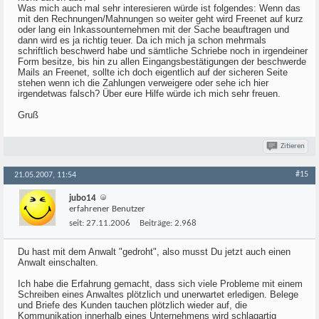
Was mich auch mal sehr interesieren würde ist folgendes: Wenn das
mit den Rechnungen/Mahnungen so weiter geht wird Freenet auf kurz
oder lang ein Inkassounternehmen mit der Sache beauftragen und
dann wird es ja richtig teuer. Da ich mich ja schon mehrmals
schriftlich beschwerd habe und sämtliche Schriebe noch in irgendeiner
Form besitze, bis hin zu allen Eingangsbestätigungen der beschwerde
Mails an Freenet, sollte ich doch eigentlich auf der sicheren Seite
stehen wenn ich die Zahlungen verweigere oder sehe ich hier
irgendetwas falsch? Über eure Hilfe würde ich mich sehr freuen.
Gruß
Zitieren
#15
21.05.2007, 11:54
jubo14
erfahrener Benutzer
seit:
27.11.2006
Beiträge:
2.968
Du hast mit dem Anwalt "gedroht", also musst Du jetzt auch einen
Anwalt einschalten.
Ich habe die Erfahrung gemacht, dass sich viele Probleme mit einem
Schreiben eines Anwaltes plötzlich und unerwartet erledigen. Belege
und Briefe des Kunden tauchen plötzlich wieder auf, die
Kommunikation innerhalb eines Unternehmens wird schlagartig