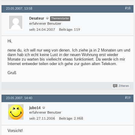
#18
23.05.2007, 13:58
Desateur
Themenstarter
erfahrener Benutzer
seit:
24.04.2007
Beiträge:
119
Hi,
nene du, ich will nur weg von denen. Ich ziehe ja in 2 Monaten um und
dann hab ich echt keine Lust in der neuen Wohnung erst wieder
Monate zu warten bis vielleicht etwas funktioniert. Da werde ich mir
Internet entweder teilen oder ich gehe zur guten alten Telekom.
Gruß
Zitieren
#19
23.05.2007, 14:40
jubo14
erfahrener Benutzer
seit:
27.11.2006
Beiträge:
2.968
Vorsicht!