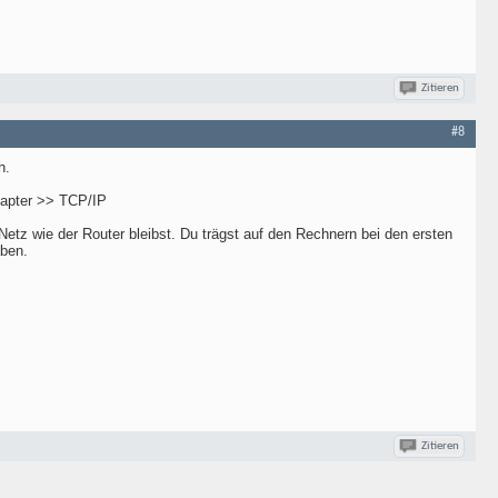
Zitieren
#8
h.
dapter >> TCP/IP
etz wie der Router bleibst. Du trägst auf den Rechnern bei den ersten
aben.
Zitieren