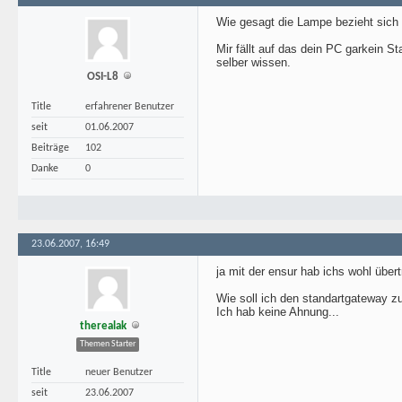
Wie gesagt die Lampe bezieht sich 
Mir fällt auf das dein PC garkein
selber wissen.
OSI-L8
Title
erfahrener Benutzer
seit
01.06.2007
Beiträge
102
Danke
0
23.06.2007, 16:49
ja mit der ensur hab ichs wohl übert
Wie soll ich den standartgateway 
Ich hab keine Ahnung...
therealak
Themen Starter
Title
neuer Benutzer
seit
23.06.2007