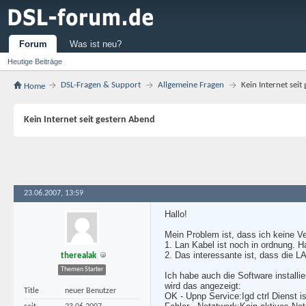
Forum
Was ist neu?
Heutige Beiträge
DSL-Fragen & Support
Allgemeine Fragen
Kein Internet sei
Home
Kein Internet seit gestern Abend
23.06.2007, 13:59
Hallo!
Mein Problem ist, dass ich keine Ve
1. Lan Kabel ist noch in ordnung. 
2. Das interessante ist, dass die 
therealak
Themen Starter
Ich habe auch die Software install
wird das angezeigt:
Title
neuer Benutzer
OK - Upnp Service:Igd ctrl Dienst is