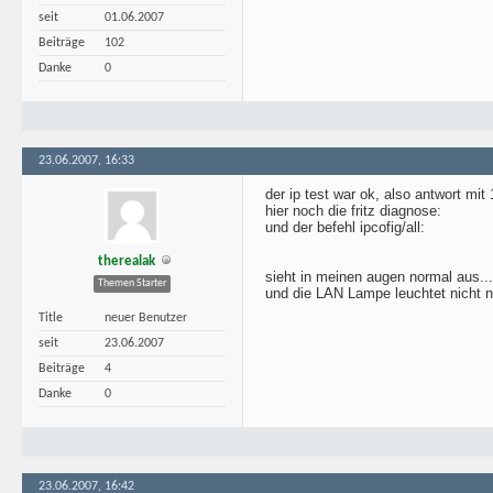
seit
01.06.2007
Beiträge
102
Danke
0
23.06.2007, 16:33
der ip test war ok, also antwort mit 
hier noch die fritz diagnose:
und der befehl ipcofig/all:
therealak
sieht in meinen augen normal aus...
Themen Starter
und die LAN Lampe leuchtet nicht n
Title
neuer Benutzer
seit
23.06.2007
Beiträge
4
Danke
0
23.06.2007, 16:42