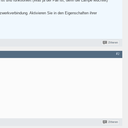
ist und funktioniert (Was ja der Fall ist, denn die Lampe leuchtet)
werkverbindung. Aktivieren Sie in den Eigenschaften ihrer
Zitieren
#2
Zitieren