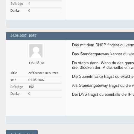
Beiträge
4
Danke
0
24.06.2007, 10:57
Das mit dem DHCP findest du vermut
Das Standartgateway kannst du wi
Da stehts dann. Wenn du das ganze 
OSI-L8
drei Blöcken der IP das selbe ein 
Title
erfahrener Benutzer
Die Subnetmaske trägst du exakt so
seit
01.06.2007
Als Standartgateway trägst du die v
Beiträge
102
Danke
0
Bei DNS trägst du ebenfalls die IP 