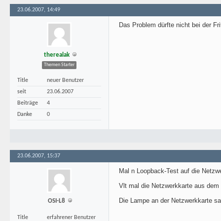
23.06.2007, 14:49
Das Problem dürfte nicht bei der Fri
therealak
Themen Starter
Title
neuer Benutzer
seit
23.06.2007
Beiträge
4
Danke
0
23.06.2007, 15:37
Mal n Loopback-Test auf die Netzwer
Vlt mal die Netzwerkkarte aus dem 
Die Lampe an der Netzwerkkarte sag
OSI-L8
Title
erfahrener Benutzer