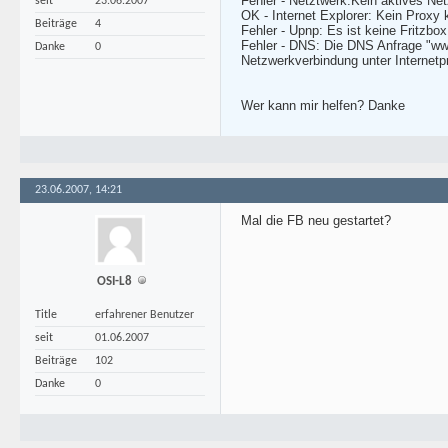
Fehler - Netztwerk:Kein aktives Netz
seit
23.06.2007
OK - Internet Explorer: Kein Proxy k
Beiträge
4
Fehler - Upnp: Es ist keine Fritzbo
Fehler - DNS: Die DNS Anfrage "www
Danke
0
Netzwerkverbindung unter Internetpr
Wer kann mir helfen? Danke
23.06.2007, 14:21
Mal die FB neu gestartet?
OSI-L8
Title
erfahrener Benutzer
seit
01.06.2007
Beiträge
102
Danke
0