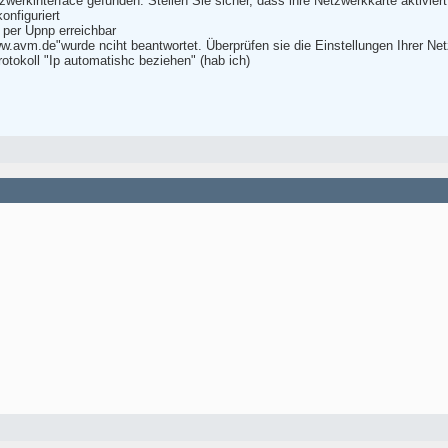
werkinterface gefunden. Stellen Sie sicher, dass ihre Netzwerkkarte aktiviert 
onfiguriert
x per Upnp erreichbar
.avm.de"wurde nciht beantwortet. Überprüfen sie die Einstellungen Ihrer Netz
otokoll "Ip automatishc beziehen" (hab ich)