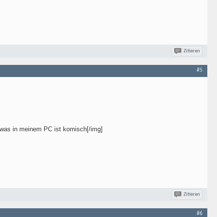
Zitieren
#5
ndwas in meinem PC ist komisch[/img]
Zitieren
#6