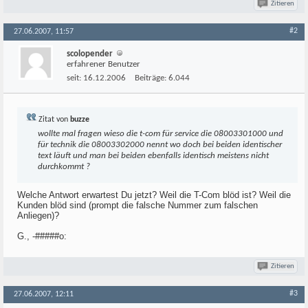
Zitieren
#2
27.06.2007, 11:57
scolopender
erfahrener Benutzer
seit:
16.12.2006
Beiträge:
6.044
Zitat von
buzze
wollte mal fragen wieso die t-com für service die 08003301000 und
für technik die 08003302000 nennt wo doch bei beiden identischer
text läuft und man bei beiden ebenfalls identisch meistens nicht
durchkommt ?
Welche Antwort erwartest Du jetzt? Weil die T-Com blöd ist? Weil die
Kunden blöd sind (prompt die falsche Nummer zum falschen
Anliegen)?
G., -#####o:
Zitieren
#3
27.06.2007, 12:11