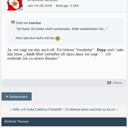
erfahrener Benutzer
seit:
04.08.2006
Beiträge:
4.966
Zitat von
Cservice
"Ich habe Sie leider nicht verstanden, bitte wiederholen Sie..."
Hast absolut recht mit der
..
Ja, mir sagt sie das auch oft. Ein kleiner "
Insidertip
" :
Depp
und / oder
das böse
..-loch
Wort verhelfen oft dazu dass sie sagt : "
...ich
verbinde Sie zu einem Berater.
"
Zitieren
+
Antworten
«
Hilfe, ich habe Call&Surf bestellt!
|
Probleme beim wechsel zu Arcor
»
Ähnliche Themen