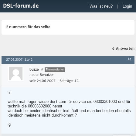
Was ist neu?
|
Login
2 nummern für das selbe
6
Antworten
#1
27.06.2007, 11:42
buzze
Themenstarter
neuer Benutzer
seit:
24.06.2007
Beiträge:
12
hi
wollte mal fragen wieso die t-com für service die 08003301000 und für
technik die 08003302000 nennt
wo doch bei beiden identischer text läuft und man bei beiden ebenfalls
identisch meistens nicht durchkommt ?
lg