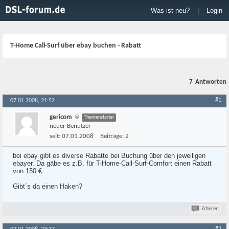
Was ist neu?
|
Login
T-Home Call-Surf über ebay buchen - Rabatt
7
Antworten
#1
07.01.2008, 21:52
gericom
Themenstarter
neuer Benutzer
seit:
07.01.2008
Beiträge:
2
bei ebay gibt es diverse Rabatte bei Buchung über den jeweiligen
ebayer. Da gäbe es z.B. für T-Home-Call-Surf-Comfort einen Rabatt
von 150 €
Gibt´s da einen Haken?
Zitieren