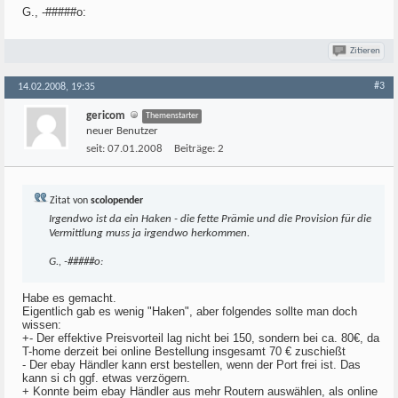
G., -#####o:
Zitieren
#3
14.02.2008, 19:35
gericom
Themenstarter
neuer Benutzer
seit:
07.01.2008
Beiträge:
2
Zitat von
scolopender
Irgendwo ist da ein Haken - die fette Prämie und die Provision für die
Vermittlung muss ja irgendwo herkommen.
G., -#####o:
Habe es gemacht.
Eigentlich gab es wenig "Haken", aber folgendes sollte man doch
wissen:
+- Der effektive Preisvorteil lag nicht bei 150, sondern bei ca. 80€, da
T-home derzeit bei online Bestellung insgesamt 70 € zuschießt
- Der ebay Händler kann erst bestellen, wenn der Port frei ist. Das
kann si ch ggf. etwas verzögern.
+ Konnte beim ebay Händler aus mehr Routern auswählen, als online