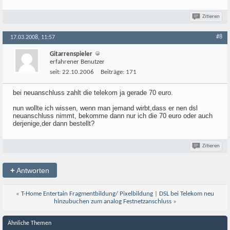
Zitieren
#8
17.03.2008, 11:57
Gitarrenspieler
erfahrener Benutzer
seit:
22.10.2006
Beiträge:
171
bei neuanschluss zahlt die telekom ja gerade 70 euro.
nun wollte ich wissen, wenn man jemand wirbt,dass er nen dsl
neuanschluss nimmt, bekomme dann nur ich die 70 euro oder auch
derjenige,der dann bestellt?
Zitieren
+
Antworten
«
T-Home Entertain Fragmentbildung/ Pixelbildung
|
DSL bei Telekom neu
hinzubuchen zum analog Festnetzanschluss
»
Ähnliche Themen