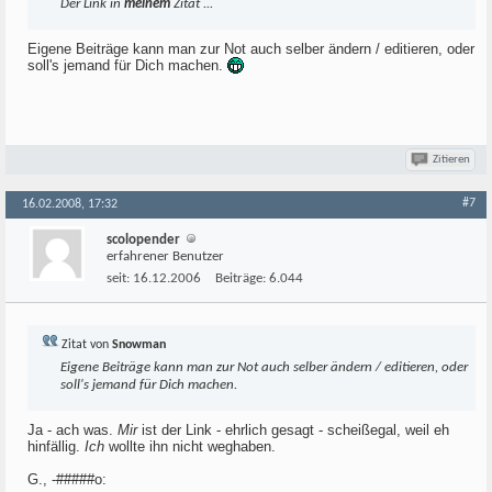
Der Link in
meinem
Zitat ...
Eigene Beiträge kann man zur Not auch selber ändern / editieren, oder
soll's jemand für Dich machen.
Zitieren
#7
16.02.2008, 17:32
scolopender
erfahrener Benutzer
seit:
16.12.2006
Beiträge:
6.044
Zitat von
Snowman
Eigene Beiträge kann man zur Not auch selber ändern / editieren, oder
soll's jemand für Dich machen.
Ja - ach was.
Mir
ist der Link - ehrlich gesagt - scheißegal, weil eh
hinfällig.
Ich
wollte ihn nicht weghaben.
G., -#####o: