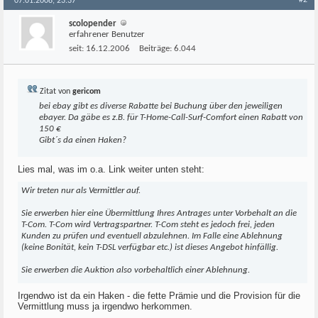
#2
07.01.2008, 23:37
scolopender
erfahrener Benutzer
seit:
16.12.2006
Beiträge:
6.044
Zitat von
gericom
bei ebay gibt es diverse Rabatte bei Buchung über den jeweiligen
ebayer. Da gäbe es z.B. für T-Home-Call-Surf-Comfort einen Rabatt von
150 €
Gibt´s da einen Haken?
Lies mal, was im o.a. Link weiter unten steht:
Wir treten nur als Vermittler auf.
Sie erwerben hier eine Übermittlung Ihres Antrages unter Vorbehalt an die
T-Com. T-Com wird Vertragspartner. T-Com steht es jedoch frei, jeden
Kunden zu prüfen und eventuell abzulehnen. Im Falle eine Ablehnung
(keine Bonität, kein T-DSL verfügbar etc.) ist dieses Angebot hinfällig.
Sie erwerben die Auktion also vorbehaltlich einer Ablehnung.
Irgendwo ist da ein Haken - die fette Prämie und die Provision für die
Vermittlung muss ja irgendwo herkommen.