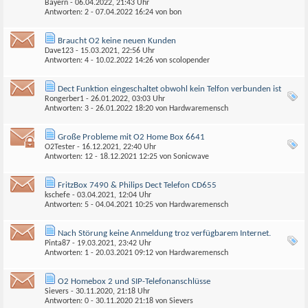
Bayern
- 06.04.2022, 21:43 Uhr
Antworten: 2 - 07.04.2022
16:24
von
bon
Braucht O2 keine neuen Kunden
Dave123
- 15.03.2021, 22:56 Uhr
Antworten: 4 - 10.02.2022
14:26
von
scolopender
Dect Funktion eingeschaltet obwohl kein Telfon verbunden ist
Rongerber1
- 26.01.2022, 03:03 Uhr
Antworten: 3 - 26.01.2022
18:20
von
Hardwaremensch
Große Probleme mit O2 Home Box 6641
O2Tester
- 16.12.2021, 22:40 Uhr
Antworten: 12 - 18.12.2021
12:25
von
Sonicwave
FritzBox 7490 & Philips Dect Telefon CD655
kschefe
- 03.04.2021, 12:04 Uhr
Antworten: 5 - 04.04.2021
10:25
von
Hardwaremensch
Nach Störung keine Anmeldung troz verfügbarem Internet.
Pinta87
- 19.03.2021, 23:42 Uhr
Antworten: 1 - 20.03.2021
09:12
von
Hardwaremensch
O2 Homebox 2 und SIP-Telefonanschlüsse
Sievers
- 30.11.2020, 21:18 Uhr
Antworten: 0 - 30.11.2020
21:18
von
Sievers