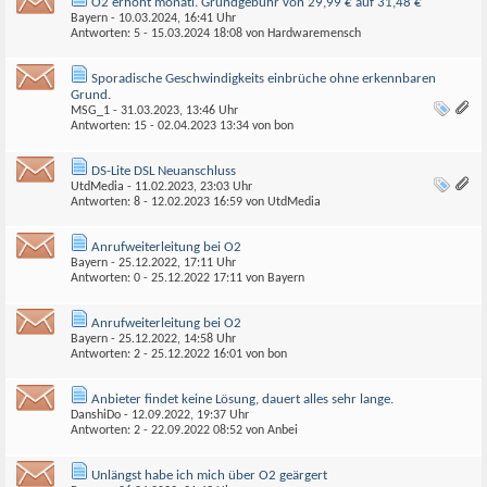
O2 erhöht monatl. Grundgebühr von 29,99 € auf 31,48 €
Bayern
- 10.03.2024, 16:41 Uhr
Antworten: 5 - 15.03.2024
18:08
von
Hardwaremensch
Sporadische Geschwindigkeits einbrüche ohne erkennbaren
Grund.
MSG_1
- 31.03.2023, 13:46 Uhr
Antworten: 15 - 02.04.2023
13:34
von
bon
DS-Lite DSL Neuanschluss
UtdMedia
- 11.02.2023, 23:03 Uhr
Antworten: 8 - 12.02.2023
16:59
von
UtdMedia
Anrufweiterleitung bei O2
Bayern
- 25.12.2022, 17:11 Uhr
Antworten: 0 - 25.12.2022
17:11
von
Bayern
Anrufweiterleitung bei O2
Bayern
- 25.12.2022, 14:58 Uhr
Antworten: 2 - 25.12.2022
16:01
von
bon
Anbieter findet keine Lösung, dauert alles sehr lange.
DanshiDo
- 12.09.2022, 19:37 Uhr
Antworten: 2 - 22.09.2022
08:52
von
Anbei
Unlängst habe ich mich über O2 geärgert