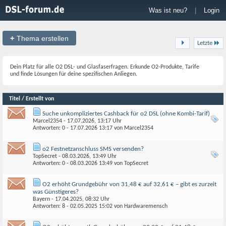
Was ist neu?
|
Login
+
Thema erstellen
Letzte
Dein Platz für alle O2 DSL- und Glasfaserfragen. Erkunde O2-Produkte, Tarife
und finde Lösungen für deine spezifischen Anliegen.
Titel / Erstellt von
Suche unkompliziertes Cashback für o2 DSL (ohne Kombi-Tarif)
Marcel2354
- 17.07.2026, 13:17 Uhr
Antworten: 0 - 17.07.2026
13:17
von
Marcel2354
o2 Festnetzanschluss SMS versenden?
TopSecret
- 08.03.2026, 13:49 Uhr
Antworten: 0 - 08.03.2026
13:49
von
TopSecret
O2 erhöht Grundgebühr von 31,48 € auf 32,61 € – gibt es zurzeit
was Günstigeres?
Bayern
- 17.04.2025, 08:32 Uhr
Antworten: 8 - 02.05.2025
15:02
von
Hardwaremensch