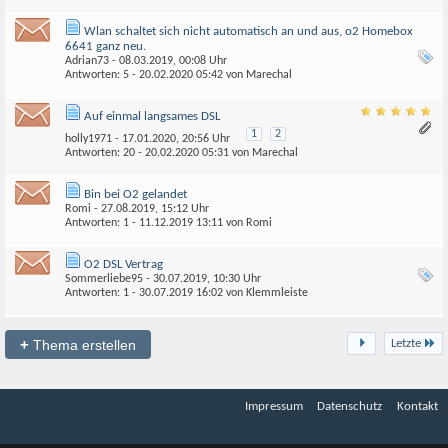
Wlan schaltet sich nicht automatisch an und aus, o2 Homebox
6641 ganz neu.
Adrian73
- 08.03.2019, 00:08 Uhr
Antworten: 5 - 20.02.2020
05:42
von
Marechal
Auf einmal langsames DSL
1
2
holly1971
- 17.01.2020, 20:56 Uhr
Antworten: 20 - 20.02.2020
05:31
von
Marechal
Bin bei O2 gelandet
Romi
- 27.08.2019, 15:12 Uhr
Antworten: 1 - 11.12.2019
13:11
von
Romi
O2 DSL Vertrag
Sommerliebe95
- 30.07.2019, 10:30 Uhr
Antworten: 1 - 30.07.2019
16:02
von
Klemmleiste
+
Thema erstellen
Letzte
Impressum
Datenschutz
Kontakt