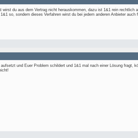
wirst du aus dem Vertrag nicht herauskommen, dazu ist 1&1 rein rechtlich auc
ei 1&1 so, sondern dieses Verfahren wirst du bei jedem anderen Anbieter auch 
ufsetzt und Euer Problem schildert und 1&1 mal nach einer Lösung fragt, kö
icht!