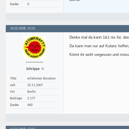
Danke
0
10.02.2008, 15:55
Denke mal da kann 1&1 nix für, da
Da kann man nur auf Kulanz hoffen,
Könnt ihr wohl vergessen und müsst
**********
Schrippe
Title
erfahrener Benutzer
seit
22.11.2007
Ort
Berlin
Beiträge
5.177
Danke
400