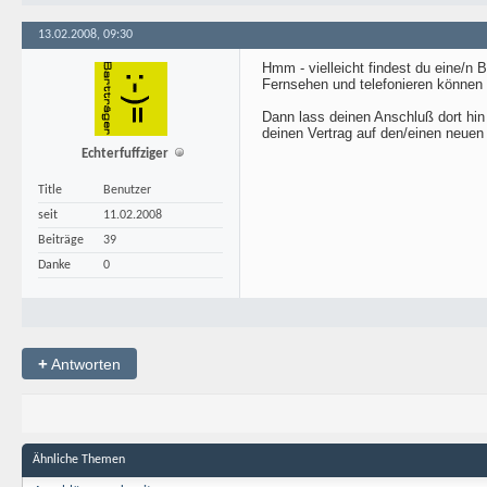
13.02.2008, 09:30
Hmm - vielleicht findest du eine/n 
Fernsehen und telefonieren können 
Dann lass deinen Anschluß dort hin
deinen Vertrag auf den/einen neuen 
Echterfuffziger
Title
Benutzer
seit
11.02.2008
Beiträge
39
Danke
0
+
Antworten
Ähnliche Themen