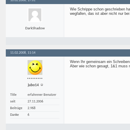
10.02.2008, 17:01
Wie Schrippe schon geschrieben hat 
wegfallen, das ist aber nicht nur b
DarkShadow
11.02.2008, 11:14
Wenn Ihr gemeinsam ein Schreiben a
Aber wie schon gesagt, 1&1 muss n
*********
jubo14
Title
erfahrener Benutzer
seit
27.11.2006
Beiträge
2.968
Danke
6