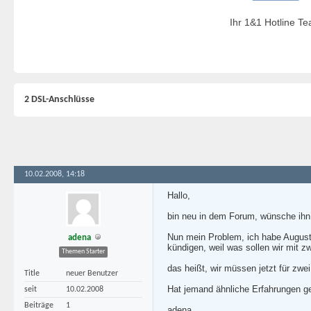
Ihr 1&1 Hotline T
2 DSL-Anschlüsse
10.02.2008, 14:18
Hallo,
bin neu in dem Forum, wünsche ihn
Nun mein Problem, ich habe August
adena
kündigen, weil was sollen wir mit z
Themen Starter
das heißt, wir müssen jetzt für zw
Title
neuer Benutzer
Hat jemand ähnliche Erfahrungen g
seit
10.02.2008
Beiträge
1
adena