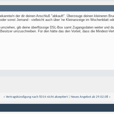
Bekannte/n der dir deinen Anschluß "abkauft". Überzeuge deinen kleineren Bru
oder sonst Jemand - vielleicht auch über 'ne Kleinanzeige im Wochenblatt ode
 umziehen, gib deine überflüssige DSL-Box samt Zugangsdaten weiter und du b
Besitzer umzuschreiben. Für den hätte das den Vorteil, dass die Mindest-Vert
«
Vertragskündigung nach §314 nicht akzeptiert
|
Neues Angebot ab 29.02.08
»