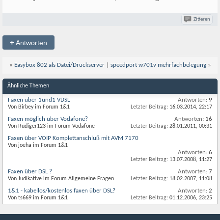
Zitieren
+
Antworten
«
Easybox 802 als Datei/Druckserver
|
speedport w701v mehrfachbelegung
»
Ähnliche Themen
Faxen über 1und1 VDSL
Antworten:
9
Von Birbey im Forum 1&1
Letzter Beitrag:
16.03.2014,
22:17
Faxen möglich über Vodafone?
Antworten:
16
Von Rüdiger123 im Forum Vodafone
Letzter Beitrag:
28.01.2011,
00:31
Faxen über VOIP Komplettanschluß mit AVM 7170
Von joeha im Forum 1&1
Antworten:
6
Letzter Beitrag:
13.07.2008,
11:27
Faxen über DSL ?
Antworten:
7
Von Judikative im Forum Allgemeine Fragen
Letzter Beitrag:
18.02.2007,
11:08
1&1 - kabellos/kostenlos faxen über DSL?
Antworten:
2
Von ts669 im Forum 1&1
Letzter Beitrag:
01.12.2006,
23:25