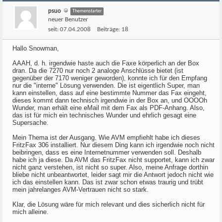
psuo
Themenstarter
neuer Benutzer
seit:
07.04.2008
Beiträge:
18
Hallo Snowman,
AAAH, d. h. irgendwie haste auch die Faxe körperlich an der Box
dran. Da die 7270 nur noch 2 analoge Anschlüsse bietet (ist
gegenüber der 7170 weniger geworden), konnte ich für den Empfang
nur die "interne" Lösung verwenden. Die ist eigentlich Super, man
kann einstellen, dass auf eine bestimmte Nummer das Fax eingeht,
dieses kommt dann technisch irgendwie in der Box an, und OOOOh
Wunder, man erhält eine eMail mit dem Fax als PDF-Anhang. Also,
das ist für mich ein technisches Wunder und ehrlich gesagt eine
Supersache.
Mein Thema ist der Ausgang. Wie AVM empfiehlt habe ich dieses
FritzFax 306 installiert. Nur diesem Ding kann ich irgendwie noch nicht
beibringen, dass es eine Internetnummer verwenden soll. Deshalb
habe ich ja diese. Da AVM das FritzFax nicht supportet, kann ich zwar
nicht ganz verstehen, ist nicht so super. Also, meine Anfrage dorthin
bliebe nicht unbeantwortet, leider sagt mir die Antwort jedoch nicht wie
ich das einstellen kann. Das ist zwar schon etwas traurig und trübt
mein jahrelanges AVM-Vertrauen nicht so stark.
Klar, die Lösung wäre für mich relevant und dies sicherlich nicht für
mich alleine.