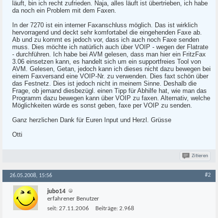
läuft, bin ich recht zufrieden. Naja, alles läuft ist übertrieben, ich habe
da noch ein Problem mit dem Faxen.
In der 7270 ist ein interner Faxanschluss möglich. Das ist wirklich
hervorragend und deckt sehr komfortabel die eingehenden Faxe ab.
Ab und zu kommt es jedoch vor, dass ich auch noch Faxe senden
muss. Dies möchte ich natürlich auch über VOIP - wegen der Flatrate
- durchführen. Ich habe bei AVM gelesen, dass man hier ein FritzFax
3.06 einsetzen kann, es handelt sich um ein supportfreies Tool von
AVM. Gelesen, Getan, jedoch kann ich dieses nicht dazu bewegen bei
einem Faxversand eine VOIP-Nr. zu verwenden. Dies faxt schön über
das Festnetz. Dies ist jedoch nicht in meinem Sinne. Deshalb die
Frage, ob jemand diesbezügl. einen Tipp für Abhilfe hat, wie man das
Programm dazu bewegen kann über VOIP zu faxen. Alternativ, welche
Möglichkeiten würde es sonst geben, faxe per VOIP zu senden.
Ganz herzlichen Dank für Euren Input und Herzl. Grüsse
Otti
Zitieren
#2
26.05.2008, 15:56
jubo14
erfahrener Benutzer
seit:
27.11.2006
Beiträge:
2.968