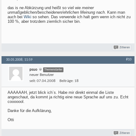
das is ne Abkürzung und heißt so viel wie
meiner
unmaßgeblichen/bescheidenen/ehrlichen Meinung nach
. Kann man
auch bei
Wiki
so sehen. Das verwende ich halt gern wenn ich nicht zu
100 %, aber trotzdem ziemlich sicher bin.
Zitieren
#10
30.05.2008, 11:59
psuo
Themenstarter
neuer Benutzer
seit:
07.04.2008
Beiträge:
18
AAAAAAH, jetzt blick ich´s. Habe mir direkt einmal die Liste
angeschaut, da kommt ja richtig eine neue Sprache auf uns zu. Echt
cooooool.
Danke für die Aufklärung,
Otti
Zitieren