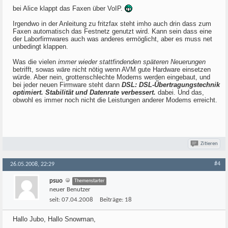
bei Alice klappt das Faxen über VoIP.
Irgendwo in der Anleitung zu fritzfax steht imho auch drin dass zum
Faxen automatisch das Festnetz genutzt wird. Kann sein dass eine
der Laborfirmwares auch was anderes ermöglicht, aber es muss net
unbedingt klappen.
Was die vielen
immer wieder stattfindenden späteren Neuerungen
betrifft, sowas wäre nicht nötig wenn AVM gute Hardware einsetzen
würde. Aber nein, grottenschlechte Modems werden eingebaut, und
bei jeder neuen Firmware steht dann
DSL: DSL-Übertragungstechnik
optimiert. Stabilität und Datenrate verbessert.
dabei. Und das,
obwohl es immer noch nicht die Leistungen anderer Modems erreicht.
Zitieren
#4
26.05.2008, 22:29
psuo
Themenstarter
neuer Benutzer
seit:
07.04.2008
Beiträge:
18
Hallo Jubo, Hallo Snowman,