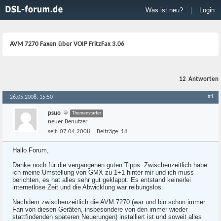
Was ist neu?
|
Login
AVM 7270 Faxen über VOIP FritzFax 3.06
12
Antworten
#1
26.05.2008, 15:50
psuo
Themenstarter
neuer Benutzer
seit:
07.04.2008
Beiträge:
18
Hallo Forum,
Danke noch für die vergangenen guten Tipps. Zwischenzeitlich habe
ich meine Umstellung von GMX zu 1+1 hinter mir und ich muss
berichten, es hat alles sehr gut geklappt. Es entstand keinerlei
internetlose Zeit und die Abwicklung war reibungslos.
Nachdem zwischenzeitlich die AVM 7270 (war und bin schon immer
Fan von diesen Geräten, insbesondere von den immer wieder
stattfindenden späteren Neuerungen) installiert ist und soweit alles