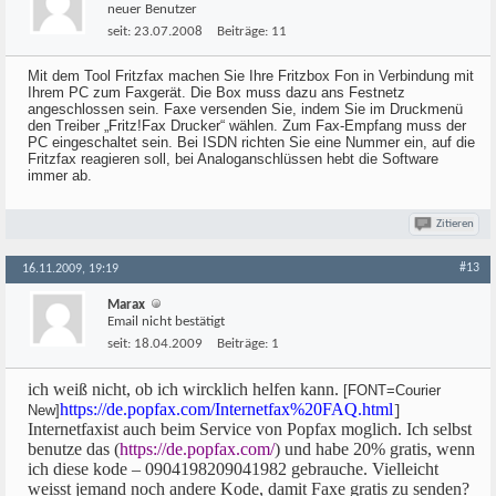
neuer Benutzer
seit:
23.07.2008
Beiträge:
11
Mit dem Tool Fritzfax machen Sie Ihre Fritzbox Fon in Verbindung mit
Ihrem PC zum Faxgerät. Die Box muss dazu ans Festnetz
angeschlossen sein. Faxe versenden Sie, indem Sie im Druckmenü
den Treiber „Fritz!Fax Drucker“ wählen. Zum Fax-Empfang muss der
PC eingeschaltet sein. Bei ISDN richten Sie eine Nummer ein, auf die
Fritzfax reagieren soll, bei Analoganschlüssen hebt die Software
immer ab.
Zitieren
#13
16.11.2009, 19:19
Marax
Email nicht bestätigt
seit:
18.04.2009
Beiträge:
1
ich weiß nicht, ob ich wircklich helfen kann.
[FONT=Courier
https://de.popfax.com/Internetfax%20FAQ.html
New]
]
Internetfax
ist auch beim Service von Popfax moglich. Ich selbst
benutze das (
https://de.popfax.com/
) und habe 20% gratis, wenn
ich diese kode – 0904198209041982 gebrauche. Vielleicht
weisst jemand noch andere Kode, damit Faxe gratis zu senden?