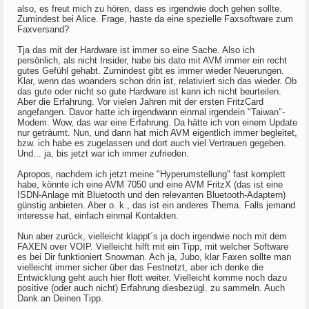
also, es freut mich zu hören, dass es irgendwie doch gehen sollte.
Zumindest bei Alice. Frage, haste da eine spezielle Faxsoftware zum
Faxversand?
Tja das mit der Hardware ist immer so eine Sache. Also ich
persönlich, als nicht Insider, habe bis dato mit AVM immer ein recht
gutes Gefühl gehabt. Zumindest gibt es immer wieder Neuerungen.
Klar, wenn das woanders schon drin ist, relativiert sich das wieder. Ob
das gute oder nicht so gute Hardware ist kann ich nicht beurteilen.
Aber die Erfahrung. Vor vielen Jahren mit der ersten FritzCard
angefangen. Davor hatte ich irgendwann einmal irgendein "Taiwan"-
Modem. Wow, das war eine Erfahrung. Da hätte ich von einem Update
nur geträumt. Nun, und dann hat mich AVM eigentlich immer begleitet,
bzw. ich habe es zugelassen und dort auch viel Vertrauen gegeben.
Und... ja, bis jetzt war ich immer zufrieden.
Apropos, nachdem ich jetzt meine "Hyperumstellung" fast komplett
habe, könnte ich eine AVM 7050 und eine AVM FritzX (das ist eine
ISDN-Anlage mit Bluetooth und den relevanten Bluetooth-Adaptern)
günstig anbieten. Aber o. k., das ist ein anderes Thema. Falls jemand
interesse hat, einfach einmal Kontakten.
Nun aber zurück, vielleicht klappt´s ja doch irgendwie noch mit dem
FAXEN over VOIP. Vielleicht hilft mit ein Tipp, mit welcher Software
es bei Dir funktioniert Snowman. Ach ja, Jubo, klar Faxen sollte man
vielleicht immer sicher über das Festnetzt, aber ich denke die
Entwicklung geht auch hier flott weiter. Vielleicht komme noch dazu
positive (oder auch nicht) Erfahrung diesbezügl. zu sammeln. Auch
Dank an Deinen Tipp.