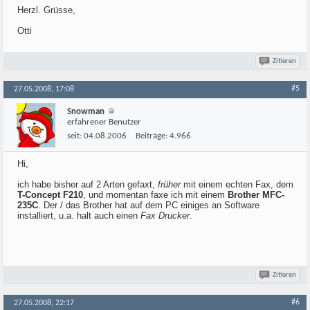
Herzl. Grüsse,
Otti
Zitieren
#5
27.05.2008, 17:08
Snowman
erfahrener Benutzer
seit:
04.08.2006
Beiträge:
4.966
Hi,
ich habe bisher auf 2 Arten gefaxt,
früher
mit einem echten Fax, dem
T-Concept F210
, und momentan faxe ich mit einem
Brother MFC-
235C
. Der / das Brother hat auf dem PC einiges an Software
installiert, u.a. halt auch einen
Fax Drucker
.
Zitieren
#6
27.05.2008, 22:17