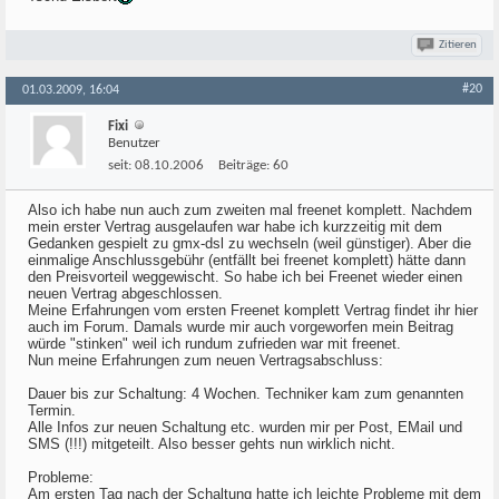
Zitieren
#20
01.03.2009, 16:04
Fixi
Benutzer
seit:
08.10.2006
Beiträge:
60
Also ich habe nun auch zum zweiten mal freenet komplett. Nachdem
mein erster Vertrag ausgelaufen war habe ich kurzzeitig mit dem
Gedanken gespielt zu gmx-dsl zu wechseln (weil günstiger). Aber die
einmalige Anschlussgebühr (entfällt bei freenet komplett) hätte dann
den Preisvorteil weggewischt. So habe ich bei Freenet wieder einen
neuen Vertrag abgeschlossen.
Meine Erfahrungen vom ersten Freenet komplett Vertrag findet ihr hier
auch im Forum. Damals wurde mir auch vorgeworfen mein Beitrag
würde "stinken" weil ich rundum zufrieden war mit freenet.
Nun meine Erfahrungen zum neuen Vertragsabschluss:
Dauer bis zur Schaltung: 4 Wochen. Techniker kam zum genannten
Termin.
Alle Infos zur neuen Schaltung etc. wurden mir per Post, EMail und
SMS (!!!) mitgeteilt. Also besser gehts nun wirklich nicht.
Probleme:
Am ersten Tag nach der Schaltung hatte ich leichte Probleme mit dem