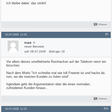
Ich bleibe dabei: das stinkt!
Zitieren
#9
10.09.2008, 11:16
mace
neuer Benutzer
seit:
08.07.2008
Beiträge:
18
Vor allem dieses unreflektierte Rumhacken auf der Telekom nervt ein
bisschen.
Nach dem Motto "Ich schreibe mal wie toll Freenet ist und hacke da
rum, wo die meisten Kunden zu holen sind".
Irgendwie geht die Argumentation über die eines normalen,
zufriedenen Kunden hinaus...
Zitieren
#10
10.09.2008, 11:23