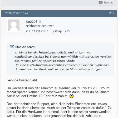
Zitieren
#16
20.09.2008, 10:42
Jan2208
erfahrener Benutzer
seit:
11.03.2007
Beiträge:
771
Zitat von
neon1
Ich bin selber ein Freenet geschädigter und ich kann von
Kundenfreundlichkeit bei Freenet nun wirklich nicht sprechen, vorallen
die Hotline (gebühr) spricht ja schon Bände.
Um eine 100% Kundenzufriedenheit erreichen zu können müßte das
Unternehmen bei Punkt null, mit neuen Mitarbeitern anfangen.
Service kostet Geld.
Du wechselst von der Telekom zu freenet weil du bis zu 20 Euro im
Monat sparen kannst und beschwerst dich dann, dass du bei einem
Anruf bei der Hotline 19 Cent/Min zahlst.
Das der technische Support, also Hilfe beim Einrichten etc. etwas
kostet ist doch überall so. Auch bei der Telekom zahlst du dafür 1,74
dafür. Für die Hardware ist nunmal jeder Kunde selbst verantwortlich,
wer sich nicht auskennt oder jemanden hat der hilft zahlt eben.