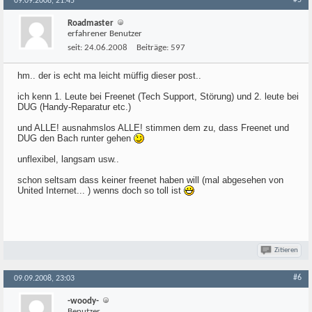
#5
09.09.2008, 21:45
Roadmaster
erfahrener Benutzer
seit:
24.06.2008
Beiträge:
597
hm.. der is echt ma leicht müffig dieser post..
ich kenn 1. Leute bei Freenet (Tech Support, Störung) und 2. leute bei
DUG (Handy-Reparatur etc.)
und ALLE! ausnahmslos ALLE! stimmen dem zu, dass Freenet und
DUG den Bach runter gehen
unflexibel, langsam usw..
schon seltsam dass keiner freenet haben will (mal abgesehen von
United Internet... ) wenns doch so toll ist
Zitieren
#6
09.09.2008, 23:03
-woody-
Benutzer