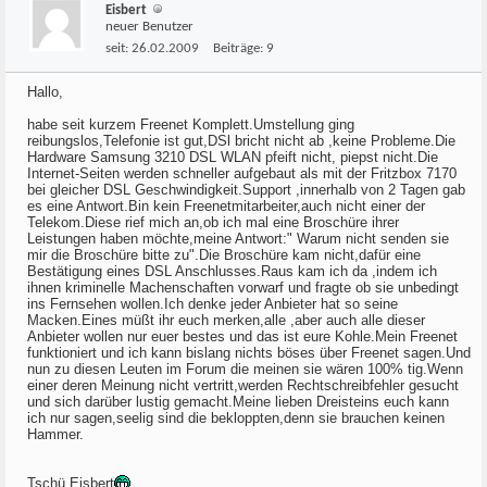
Eisbert
neuer Benutzer
seit:
26.02.2009
Beiträge:
9
Hallo,
habe seit kurzem Freenet Komplett.Umstellung ging
reibungslos,Telefonie ist gut,DSl bricht nicht ab ,keine Probleme.Die
Hardware Samsung 3210 DSL WLAN pfeift nicht, piepst nicht.Die
Internet-Seiten werden schneller aufgebaut als mit der Fritzbox 7170
bei gleicher DSL Geschwindigkeit.Support ,innerhalb von 2 Tagen gab
es eine Antwort.Bin kein Freenetmitarbeiter,auch nicht einer der
Telekom.Diese rief mich an,ob ich mal eine Broschüre ihrer
Leistungen haben möchte,meine Antwort:" Warum nicht senden sie
mir die Broschüre bitte zu".Die Broschüre kam nicht,dafür eine
Bestätigung eines DSL Anschlusses.Raus kam ich da ,indem ich
ihnen kriminelle Machenschaften vorwarf und fragte ob sie unbedingt
ins Fernsehen wollen.Ich denke jeder Anbieter hat so seine
Macken.Eines müßt ihr euch merken,alle ,aber auch alle dieser
Anbieter wollen nur euer bestes und das ist eure Kohle.Mein Freenet
funktioniert und ich kann bislang nichts böses über Freenet sagen.Und
nun zu diesen Leuten im Forum die meinen sie wären 100% tig.Wenn
einer deren Meinung nicht vertritt,werden Rechtschreibfehler gesucht
und sich darüber lustig gemacht.Meine lieben Dreisteins euch kann
ich nur sagen,seelig sind die bekloppten,denn sie brauchen keinen
Hammer.
Tschü Eisbert