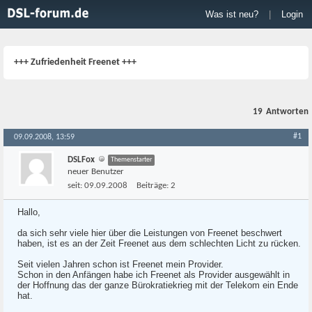
Was ist neu?
|
Login
+++ Zufriedenheit Freenet +++
19
Antworten
#1
09.09.2008, 13:59
DSLFox
Themenstarter
neuer Benutzer
seit:
09.09.2008
Beiträge:
2
Hallo,
da sich sehr viele hier über die Leistungen von Freenet beschwert
haben, ist es an der Zeit Freenet aus dem schlechten Licht zu rücken.
Seit vielen Jahren schon ist Freenet mein Provider.
Schon in den Anfängen habe ich Freenet als Provider ausgewählt in
der Hoffnung das der ganze Bürokratiekrieg mit der Telekom ein Ende
hat.