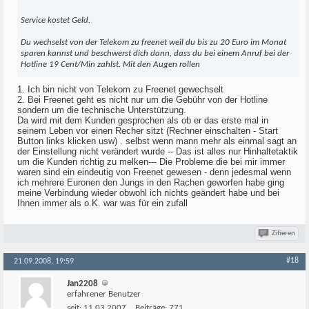
Service kostet Geld.
Du wechselst von der Telekom zu freenet weil du bis zu 20 Euro im Monat
sparen kannst und beschwerst dich dann, dass du bei einem Anruf bei der
Hotline 19 Cent/Min zahlst. Mit den Augen rollen
1. Ich bin nicht von Telekom zu Freenet gewechselt
2. Bei Freenet geht es nicht nur um die Gebühr von der Hotline
sondern um die technische Unterstützung.
Da wird mit dem Kunden gesprochen als ob er das erste mal in
seinem Leben vor einen Recher sitzt (Rechner einschalten - Start
Button links klicken usw) . selbst wenn mann mehr als einmal sagt an
der Einstellung nicht verändert wurde -- Das ist alles nur Hinhaltetaktik
um die Kunden richtig zu melken--- Die Probleme die bei mir immer
waren sind ein eindeutig von Freenet gewesen - denn jedesmal wenn
ich mehrere Euronen den Jungs in den Rachen geworfen habe ging
meine Verbindung wieder obwohl ich nichts geändert habe und bei
Ihnen immer als o.K. war was für ein zufall
Zitieren
#18
21.09.2008, 19:59
Jan2208
erfahrener Benutzer
seit:
11.03.2007
Beiträge:
771