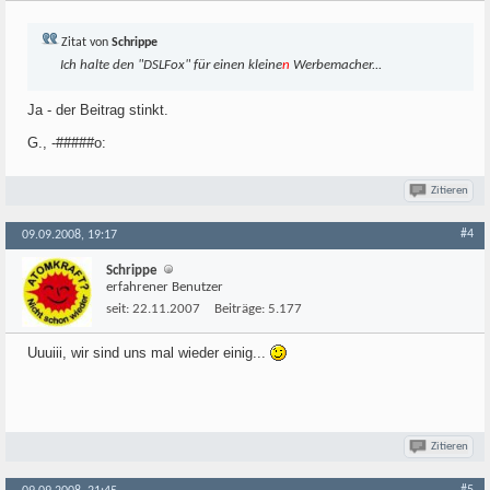
Zitat von
Schrippe
Ich halte den "DSLFox" für einen kleine
n
Werbemacher...
Ja - der Beitrag stinkt.
G., -#####o:
Zitieren
#4
09.09.2008, 19:17
Schrippe
erfahrener Benutzer
seit:
22.11.2007
Beiträge:
5.177
Uuuiii, wir sind uns mal wieder einig...
Zitieren