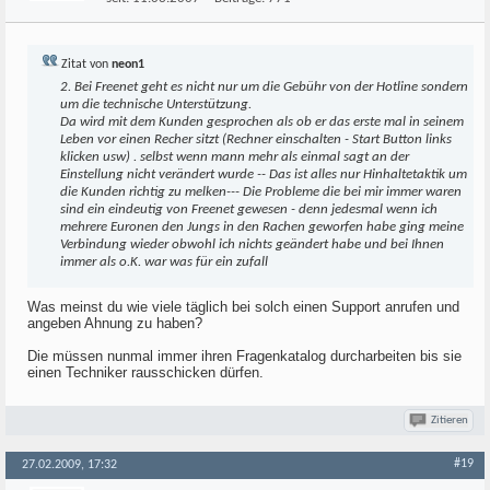
Zitat von
neon1
2. Bei Freenet geht es nicht nur um die Gebühr von der Hotline sondern
um die technische Unterstützung.
Da wird mit dem Kunden gesprochen als ob er das erste mal in seinem
Leben vor einen Recher sitzt (Rechner einschalten - Start Button links
klicken usw) . selbst wenn mann mehr als einmal sagt an der
Einstellung nicht verändert wurde -- Das ist alles nur Hinhaltetaktik um
die Kunden richtig zu melken--- Die Probleme die bei mir immer waren
sind ein eindeutig von Freenet gewesen - denn jedesmal wenn ich
mehrere Euronen den Jungs in den Rachen geworfen habe ging meine
Verbindung wieder obwohl ich nichts geändert habe und bei Ihnen
immer als o.K. war was für ein zufall
Was meinst du wie viele täglich bei solch einen Support anrufen und
angeben Ahnung zu haben?
Die müssen nunmal immer ihren Fragenkatalog durcharbeiten bis sie
einen Techniker rausschicken dürfen.
Zitieren
#19
27.02.2009, 17:32