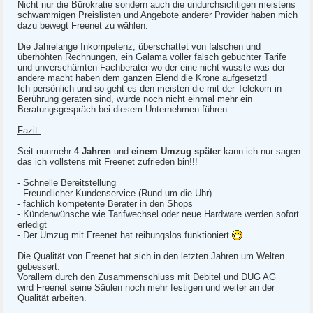
Nicht nur die Bürokratie sondern auch die undurchsichtigen meistens
schwammigen Preislisten und Angebote anderer Provider haben mich
dazu bewegt Freenet zu wählen.
Die Jahrelange Inkompetenz, überschattet von falschen und
überhöhten Rechnungen, ein Galama voller falsch gebuchter Tarife
und unverschämten Fachberater wo der eine nicht wusste was der
andere macht haben dem ganzen Elend die Krone aufgesetzt!
Ich persönlich und so geht es den meisten die mit der Telekom in
Berührung geraten sind, würde noch nicht einmal mehr ein
Beratungsgespräch bei diesem Unternehmen führen
Fazit:
Seit nunmehr
4 Jahren
und
einem Umzug später
kann ich nur sagen
das ich vollstens mit Freenet zufrieden bin!!!
- Schnelle Bereitstellung
- Freundlicher Kundenservice (Rund um die Uhr)
- fachlich kompetente Berater in den Shops
- Kündenwünsche wie Tarifwechsel oder neue Hardware werden sofort
erledigt
- Der Umzug mit Freenet hat reibungslos funktioniert
Die Qualität von Freenet hat sich in den letzten Jahren um Welten
gebessert.
Vorallem durch den Zusammenschluss mit Debitel und DUG AG
wird Freenet seine Säulen noch mehr festigen und weiter an der
Qualität arbeiten.