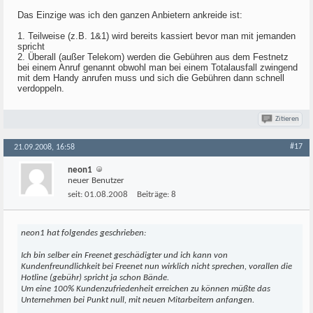
Das Einzige was ich den ganzen Anbietern ankreide ist:
1. Teilweise (z.B. 1&1) wird bereits kassiert bevor man mit jemanden
spricht
2. Überall (außer Telekom) werden die Gebühren aus dem Festnetz
bei einem Anruf genannt obwohl man bei einem Totalausfall zwingend
mit dem Handy anrufen muss und sich die Gebühren dann schnell
verdoppeln.
Zitieren
#17
21.09.2008, 16:58
neon1
neuer Benutzer
seit:
01.08.2008
Beiträge:
8
neon1 hat folgendes geschrieben:
Ich bin selber ein Freenet geschädigter und ich kann von
Kundenfreundlichkeit bei Freenet nun wirklich nicht sprechen, vorallen die
Hotline (gebühr) spricht ja schon Bände.
Um eine 100% Kundenzufriedenheit erreichen zu können müßte das
Unternehmen bei Punkt null, mit neuen Mitarbeitern anfangen.