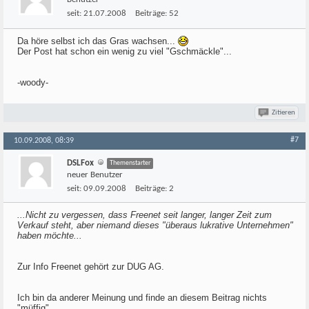
seit:
21.07.2008
Beiträge:
52
Da höre selbst ich das Gras wachsen...
Der Post hat schon ein wenig zu viel "Gschmäckle"...
-woody-
Zitieren
#7
10.09.2008, 08:39
DSLFox
Themenstarter
neuer Benutzer
seit:
09.09.2008
Beiträge:
2
...Nicht zu vergessen, dass Freenet seit langer, langer Zeit zum
Verkauf steht, aber niemand dieses "überaus lukrative Unternehmen"
haben möchte...
Zur Info Freenet gehört zur DUG AG.
Ich bin da anderer Meinung und finde an diesem Beitrag nichts
"müffig" .