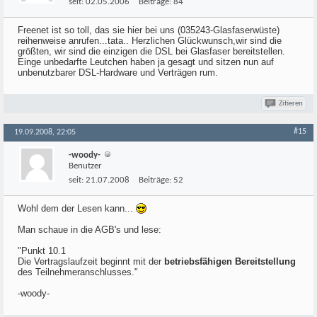
seit:
02.05.2006
Beiträge:
84
Freenet ist so toll, das sie hier bei uns (035243-Glasfaserwüste)
reihenweise anrufen...tata.. Herzlichen Glückwunsch,wir sind die
größten, wir sind die einzigen die DSL bei Glasfaser bereitstellen.
Einge unbedarfte Leutchen haben ja gesagt und sitzen nun auf
unbenutzbarer DSL-Hardware und Verträgen rum.
Zitieren
#15
19.09.2008, 22:05
-woody-
Benutzer
seit:
21.07.2008
Beiträge:
52
Wohl dem der Lesen kann...
Man schaue in die AGB's und lese:
"Punkt 10.1
Die Vertragslaufzeit beginnt mit der
betriebsfähigen Bereitstellung
des Teilnehmeranschlusses."
-woody-