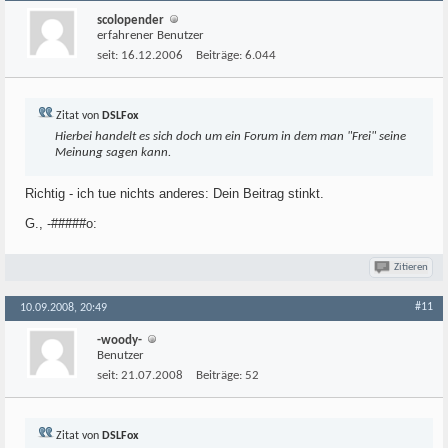
scolopender
erfahrener Benutzer
seit:
16.12.2006
Beiträge:
6.044
Zitat von
DSLFox
Hierbei handelt es sich doch um ein Forum in dem man "Frei" seine
Meinung sagen kann.
Richtig - ich tue nichts anderes: Dein Beitrag stinkt.
G., -#####o:
Zitieren
#11
10.09.2008, 20:49
-woody-
Benutzer
seit:
21.07.2008
Beiträge:
52
Zitat von
DSLFox