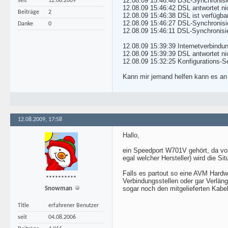
12.08.09 15:46:46 DSL-Synchronisie
seit
12.08.2009
12.08.09 15:46:42 DSL antwortet ni
Beiträge
2
12.08.09 15:46:38 DSL ist verfügba
12.08.09 15:46:27 DSL-Synchronisie
Danke
0
12.08.09 15:46:11 DSL-Synchronisi
12.08.09 15:39:39 Internetverbindu
12.08.09 15:39:39 DSL antwortet ni
12.08.09 15:32:25 Konfigurations-Se
Kann mir jemand helfen kann es an
12.08.2009, 17:58
Hallo,
ein Speedport W701V gehört, da vo
egal welcher Hersteller) wird die S
Falls es partout so eine AVM Hardw
**********
Verbindungsstellen oder gar Verlän
sogar noch den mitgelieferten Kabe
Snowman
Title
erfahrener Benutzer
seit
04.08.2006