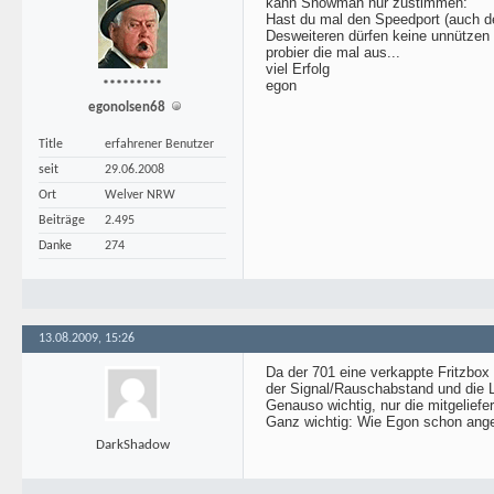
kann Snowman nur zustimmen:
Hast du mal den Speedport (auch 
Desweiteren dürfen keine unnützen
probier die mal aus...
viel Erfolg
egon
*********
egonolsen68
Title
erfahrener Benutzer
seit
29.06.2008
Ort
Welver NRW
Beiträge
2.495
Danke
274
13.08.2009, 15:26
Da der 701 eine verkappte Fritzbox i
der Signal/Rauschabstand und die 
Genauso wichtig, nur die mitgelief
Ganz wichtig: Wie Egon schon angesp
DarkShadow