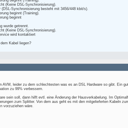
rung beginnt (Training).
cht (Keine DSL-Synchronisierung).
r (DSL-Synchronisierung besteht mit 3456/448 kbit/s).
rung beginnt (Training).
erung beginnt
ng wurde getrennt.
cht (Keine DSL-Synchronisierung).
rvice wird kontaktiert
 dem Kabel liegen?
n AVM, leider zu dem schlechtesten was es an DSL Hardware so gibt. Ein g
ituation zu 99% verbessern.
are sein soll, dann hilft evtl. eine Änderung der Hausverkabelung. Im Optima
gerungen zum Splitter. Von dem aus geht es mit den mitgelieferten Kabeln z
ln vorzuziehen wäre.