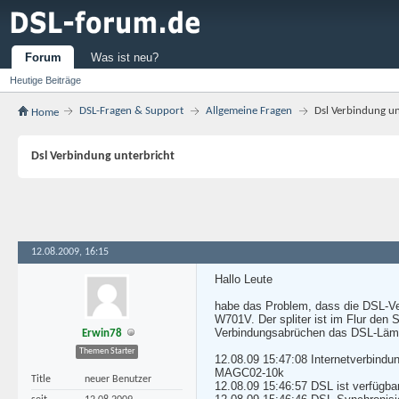
Forum
Was ist neu?
Heutige Beiträge
DSL-Fragen & Support
Allgemeine Fragen
Dsl Verbindung un
Home
Dsl Verbindung unterbricht
12.08.2009, 16:15
Hallo Leute
habe das Problem, dass die DSL-Ve
W701V. Der spliter ist im Flur den
Verbindungsabrüchen das DSL-Lämp
Erwin78
Themen Starter
12.08.09 15:47:08 Internetverbindu
MAGC02-10k
Title
neuer Benutzer
12.08.09 15:46:57 DSL ist verfügba