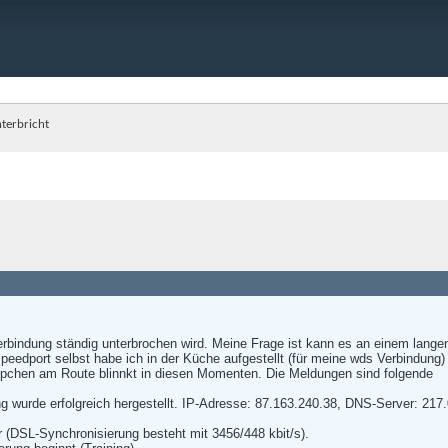
terbricht
rbindung ständig unterbrochen wird. Meine Frage ist kann es an einem lange
 Speedport selbst habe ich in der Küche aufgestellt (für meine wds Verbindu
chen am Route blinnkt in diesen Momenten. Die Meldungen sind folgende
ng wurde erfolgreich hergestellt. IP-Adresse: 87.163.240.38, DNS-Server: 21
r (DSL-Synchronisierung besteht mit 3456/448 kbit/s).