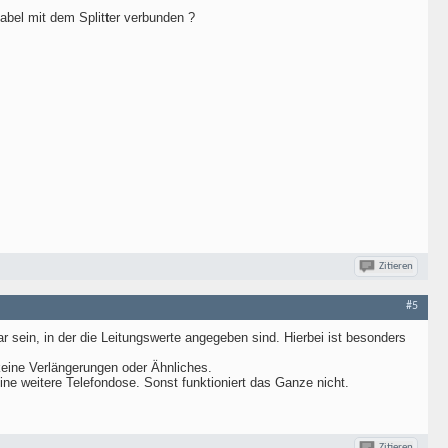
abel mit dem Split
t
er verbunden ?
Zitieren
#5
bar sein, in der die Leitungswerte angegeben sind. Hierbei ist besonders
keine Verlängerungen oder Ähnliches.
ine weitere Telefondose. Sonst funktioniert das Ganze nicht.
Zitieren