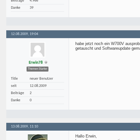
Beiträge
4.966
Danke
39
12.08.2009, 19:04
habe jetzt noch ein W700V ausprobi
getauscht und Softwareupdate gemac
Erwin78
Themen Starter
Title
neuer Benutzer
seit
12.08.2009
Beiträge
2
Danke
0
13.08.2009, 11:10
Hallo Erwin,