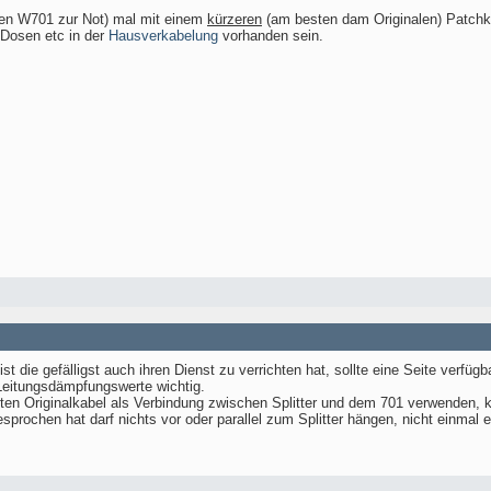
den W701 zur Not) mal mit einem
kürzeren
(am besten dam Originalen) Patchk
 Dosen etc in der
Hausverkabelung
vorhanden sein.
st die gefälligst auch ihren Dienst zu verrichten hat, sollte eine Seite verfüg
Leitungsdämpfungswerte wichtig.
erten Originalkabel als Verbindung zwischen Splitter und dem 701 verwenden, 
rochen hat darf nichts vor oder parallel zum Splitter hängen, nicht einmal e