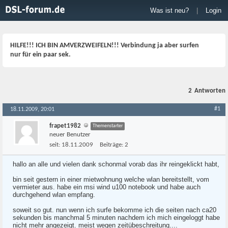
Was ist neu?
|
Login
HILFE!!! ICH BIN AMVERZWEIFELN!!! Verbindung ja aber surfen
nur für ein paar sek.
2
Antworten
#1
18.11.2009, 20:01
frapet1982
Themenstarter
neuer Benutzer
seit:
18.11.2009
Beiträge:
2
hallo an alle und vielen dank schonmal vorab das ihr reingeklickt habt,
bin seit gestern in einer mietwohnung welche wlan bereitstellt, vom
vermieter aus. habe ein msi wind u100 notebook und habe auch
durchgehend wlan empfang.
soweit so gut. nun wenn ich surfe bekomme ich die seiten nach ca20
sekunden bis manchmal 5 minuten nachdem ich mich eingeloggt habe
nicht mehr angezeigt. meist wegen zeitübeschreitung....