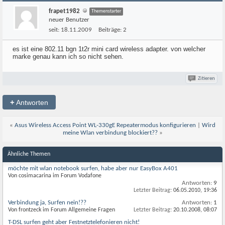
frapet1982
Themenstarter
neuer Benutzer
seit:
18.11.2009
Beiträge:
2
es ist eine 802.11 bgn 1t2r mini card wireless adapter. von welcher
marke genau kann ich so nicht sehen.
Zitieren
+
Antworten
«
Asus Wireless Access Point WL-330gE Repeatermodus konfigurieren
|
Wird
meine Wlan verbindung blockiert??
»
Ähnliche Themen
möchte mit wlan notebook surfen, habe aber nur EasyBox A401
Von cosimacarina im Forum Vodafone
Antworten:
9
Letzter Beitrag:
06.05.2010,
19:36
Verbindung ja, Surfen nein!??
Antworten:
1
Von frontzeck im Forum Allgemeine Fragen
Letzter Beitrag:
20.10.2008,
08:07
T-DSL surfen geht aber Festnetztelefonieren nicht!