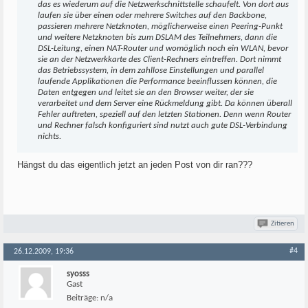
das es wiederum auf die Netzwerkschnittstelle schaufelt. Von dort aus
laufen sie über einen oder mehrere Switches auf den Backbone,
passieren mehrere Netzknoten, möglicherweise einen Peering-Punkt
und weitere Netzknoten bis zum DSLAM des Teilnehmers, dann die
DSL-Leitung, einen NAT-Router und womöglich noch ein WLAN, bevor
sie an der Netzwerkkarte des Client-Rechners eintreffen. Dort nimmt
das Betriebssystem, in dem zahllose Einstellungen und parallel
laufende Applikationen die Performance beeinflussen können, die
Daten entgegen und leitet sie an den Browser weiter, der sie
verarbeitet und dem Server eine Rückmeldung gibt. Da können überall
Fehler auftreten, speziell auf den letzten Stationen. Denn wenn Router
und Rechner falsch konfiguriert sind nutzt auch gute DSL-Verbindung
nichts.
Hängst du das eigentlich jetzt an jeden Post von dir ran???
Zitieren
#4
26.12.2009, 19:36
syosss
Gast
Beiträge:
n/a