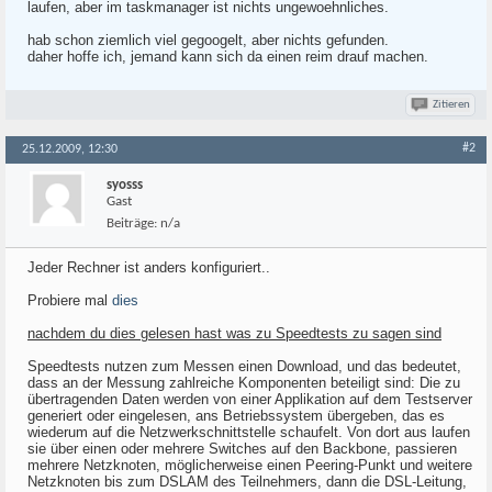
laufen, aber im taskmanager ist nichts ungewoehnliches.
hab schon ziemlich viel gegoogelt, aber nichts gefunden.
daher hoffe ich, jemand kann sich da einen reim drauf machen.
Zitieren
#2
25.12.2009, 12:30
syosss
Gast
Beiträge:
n/a
Jeder Rechner ist anders konfiguriert..
Probiere mal
dies
nachdem du dies gelesen hast was zu Speedtests zu sagen sind
Speedtests nutzen zum Messen einen Download, und das bedeutet,
dass an der Messung zahlreiche Komponenten beteiligt sind: Die zu
übertragenden Daten werden von einer Applikation auf dem Testserver
generiert oder eingelesen, ans Betriebssystem übergeben, das es
wiederum auf die Netzwerkschnittstelle schaufelt. Von dort aus laufen
sie über einen oder mehrere Switches auf den Backbone, passieren
mehrere Netzknoten, möglicherweise einen Peering-Punkt und weitere
Netzknoten bis zum DSLAM des Teilnehmers, dann die DSL-Leitung,