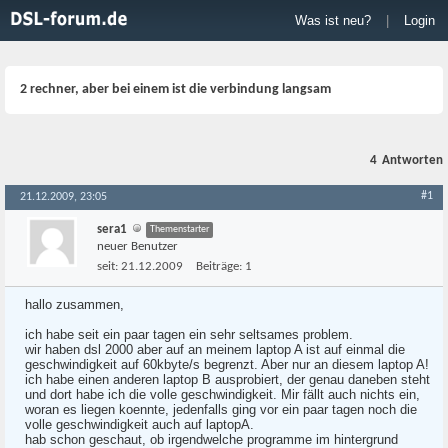
Was ist neu?
|
Login
2 rechner, aber bei einem ist die verbindung langsam
4
Antworten
#1
21.12.2009, 23:05
sera1
Themenstarter
neuer Benutzer
seit:
21.12.2009
Beiträge:
1
hallo zusammen,
ich habe seit ein paar tagen ein sehr seltsames problem.
wir haben dsl 2000 aber auf an meinem laptop A ist auf einmal die
geschwindigkeit auf 60kbyte/s begrenzt. Aber nur an diesem laptop A!
ich habe einen anderen laptop B ausprobiert, der genau daneben steht
und dort habe ich die volle geschwindigkeit. Mir fällt auch nichts ein,
woran es liegen koennte, jedenfalls ging vor ein paar tagen noch die
volle geschwindigkeit auch auf laptopA.
hab schon geschaut, ob irgendwelche programme im hintergrund