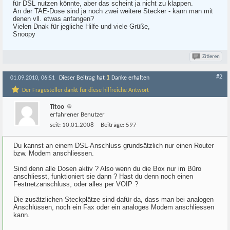
für DSL nutzen könnte, aber das scheint ja nicht zu klappen.
An der TAE-Dose sind ja noch zwei weitere Stecker - kann man mit
denen vll. etwas anfangen?
Vielen Dnak für jegliche Hilfe und viele Grüße,
Snoopy
Zitieren
#2
1
01.09.2010, 06:51
Dieser Beitrag hat
Danke erhalten
Der Fragesteller dankt für diese hilfreiche Antwort
Titoo
erfahrener Benutzer
seit:
10.01.2008
Beiträge:
597
Du kannst an einem DSL-Anschluss grundsätzlich nur einen Router
bzw. Modem anschliessen.
Sind denn alle Dosen aktiv ? Also wenn du die Box nur im Büro
anschliesst, funktioniert sie dann ? Hast du denn noch einen
Festnetzanschluss, oder alles per VOIP ?
Die zusätzlichen Steckplätze sind dafür da, dass man bei analogen
Anschlüssen, noch ein Fax oder ein analoges Modem anschliessen
kann.