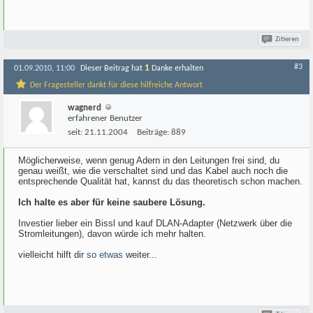
Zitieren
#3
1
01.09.2010, 11:00
Dieser Beitrag hat
Danke erhalten
Der Fragesteller dankt für diese hilfreiche Antwort
wagnerd
erfahrener Benutzer
seit:
21.11.2004
Beiträge:
889
Möglicherweise, wenn genug Adern in den Leitungen frei sind, du
genau weißt, wie die verschaltet sind und das Kabel auch noch die
entsprechende Qualität hat, kannst du das theoretisch schon machen.
Ich halte es aber für keine saubere Lösung.
Investier lieber ein Bissl und kauf DLAN-Adapter (Netzwerk über die
Stromleitungen), davon würde ich mehr halten.
vielleicht hilft dir
so etwas
weiter...