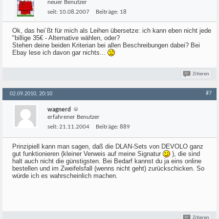
neuer Benutzer
seit:
10.08.2007
Beiträge:
18
Ok, das hei´ßt für mich als Leihen übersetze: ich kann eben nicht jede
"billige 35€ - Alternative wählen, oder?
Stehen deine beiden Kriterian bei allen Beschreibungen dabei? Bei
Ebay lese ich davon gar nichts...
Zitieren
#7
02.09.2010, 20:10
wagnerd
erfahrener Benutzer
seit:
21.11.2004
Beiträge:
889
Prinzipiell kann man sagen, daß die DLAN-Sets von DEVOLO ganz
gut funktionieren (kleiner Verweis auf meine Signatur
), die sind
halt auch nicht die günstigsten. Bei Bedarf kannst du ja eins online
bestellen und im Zweifelsfall (wenns nicht geht) zurückschicken. So
würde ich es wahrscheinlich machen.
Zitieren