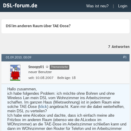
Was ist neu?
|
Login
DSl im anderen Raum über TAE-Dose?
7
Antworten
#1
01.09.2010, 00:09
Snoopy01
Themenstarter
neuer Benutzer
seit:
10.08.2007
Beiträge:
18
Hallo zusammen,
ich habe folgendes Problem: ich möchte ohne Bohren und ohne
Wireless Lan mein DSL vom Wohnzimmer ins Arbeitszimmer
schaffen. Im ganzen Haus (Mietswohnung) ist in jedem Raum eine
solche TAE-Dose (
klick
) angebracht. Kann mir die dabei weiterhelfen,
mein DSL zu verteilen?
Ich habe eine Alicebox und dachte, dass ich einfach meine alte
Fritzbox im anderen Raum (ebenso wie die ALicebox im
WOhnzimmer) an die TAE-Dose im Arbeitszimmer schließen kann und
dann im WOhnzimmer den Router für Telefon und im Arbeitszimmer