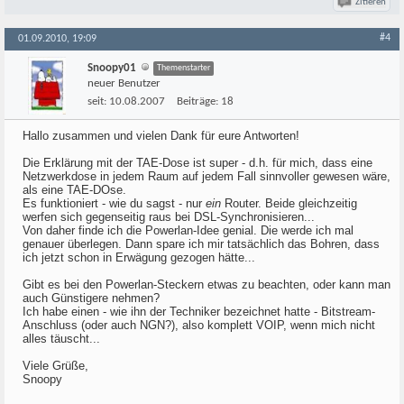
Zitieren
#4
01.09.2010, 19:09
Snoopy01
Themenstarter
neuer Benutzer
seit:
10.08.2007
Beiträge:
18
Hallo zusammen und vielen Dank für eure Antworten!
Die Erklärung mit der TAE-Dose ist super - d.h. für mich, dass eine
Netzwerkdose in jedem Raum auf jedem Fall sinnvoller gewesen wäre,
als eine TAE-DOse.
Es funktioniert - wie du sagst - nur
ein
Router. Beide gleichzeitig
werfen sich gegenseitig raus bei DSL-Synchronisieren...
Von daher finde ich die Powerlan-Idee genial. Die werde ich mal
genauer überlegen. Dann spare ich mir tatsächlich das Bohren, dass
ich jetzt schon in Erwägung gezogen hätte...
Gibt es bei den Powerlan-Steckern etwas zu beachten, oder kann man
auch Günstigere nehmen?
Ich habe einen - wie ihn der Techniker bezeichnet hatte - Bitstream-
Anschluss (oder auch NGN?), also komplett VOIP, wenn mich nicht
alles täuscht...
Viele Grüße,
Snoopy