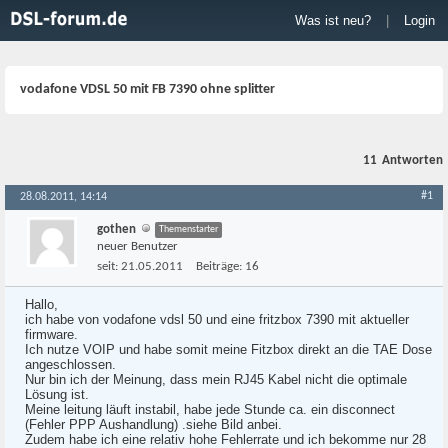
Was ist neu?
|
Login
vodafone VDSL 50 mit FB 7390 ohne splitter
11
Antworten
#1
28.08.2011, 14:14
gothen
Themenstarter
neuer Benutzer
seit:
21.05.2011
Beiträge:
16
Hallo,
ich habe von vodafone vdsl 50 und eine fritzbox 7390 mit aktueller
firmware.
Ich nutze VOIP und habe somit meine Fitzbox direkt an die TAE Dose
angeschlossen.
Nur bin ich der Meinung, dass mein RJ45 Kabel nicht die optimale
Lösung ist.
Meine leitung läuft instabil, habe jede Stunde ca. ein disconnect
(Fehler PPP Aushandlung) .siehe Bild anbei.
Zudem habe ich eine relativ hohe Fehlerrate und ich bekomme nur 28