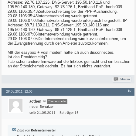
Adresse: 92.76.187.225, DNS-Server: 195.50.140.116 und
195.50.140.180, Gateway: 92.76.176.1, Breitband-PoP: hanbr009
29.08.1106:35:43Zeitüberschreitung bei der PPP-Aushandlung.
29.08.1106:35:43Internetverbindung wurde getrennt.
29.08.1106:07:08Internetverbindung wurde erfolgreich hergestellt. IP-
Adresse: 88.71.139.211, DNS-Server: 195.50.140.116 und
195.50.140.180, Gateway: 88.71.128.1, Breitband-PoP: hanbr009
29.08.1106:07:06Internetverbindung wurde getrennt.
29.08.1106:07:05Die Internetverbindung wird kurz unterbrochen, um
der Zwangstrennung durch den Anbieter zuvorzukommen.
MIt der easybox + vdsl modem hatte ich auch disconnectes.
Ist das Providerseitig?
Hab schon andere firmware auf die fritzbox gemacht und ein bisschen
an der Störsicherheit gedreht. Es hat sich nichts verändert.
Zitieren
#7
29.08.2011, 12:05
gothen
Themenstarter
neuer Benutzer
seit:
21.05.2011
Beiträge:
16
Zitat von
Rohrnetzmeister