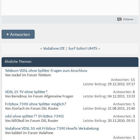
Zitieren
+
Antworten
«
Vodafone LTE
|
Surf Sofort UMTS
»
Ähnliche Themen
Telekom VDSL ohne Splitter Fragen zum Anschluss
Von nockel im Forum Telekom
Antworten:
11
Letzter Beitrag:
29.12.2012,
07:17
VDSL 25 TV ohne Splitter?
Antworten:
6
Von Berndmuc im Forum Allgemeine Fragen
Letzter Beitrag:
04.12.2011,
13:33
Fritzbox 7390 ohne Splitter möglich?
Antworten:
5
Von JGerlach im Forum DSL Router
Letzter Beitrag:
21.08.2011,
21:40
vdsl ohne splitter?? (FritzBox 7390)
Antworten:
3
Von billObull im Forum DSL Router
Letzter Beitrag:
20.11.2010,
05:51
Vodafone VDSL 50 mit Fritzbox 7390 HowTo Verkabelung
Von babbel im Forum Vodafone
Antworten:
5