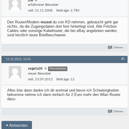
chk
erfahrener Benutzer
seit:
12.11.2006
Beiträge:
2.784
Den Router/Modem
musst
du von KD nehmen, gebraucht geht gar
nichts, da die Zugangsdaten dort fest hinterlegt sind. Alle Fritzbox
Cables oder sonstige Kabelrouter, die bei eBay angeboten werden,
sind letztlich teure Briefbeschwerer.
Zitieren
#5
11.12.2013, 12:45
vegeta30
Themenstarter
neuer Benutzer
seit:
23.09.2013
Beiträge:
12
Alles klar dann danke ich dir erstmal und bevor ich Schwierigkeiten
bekomme nehme ich dann einfach für 2 Euro mehr den Wlan Router
dazu
Zitieren
+
Antworten