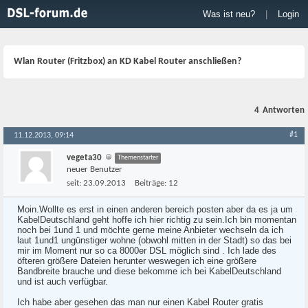
Was ist neu?
|
Login
Wlan Router (Fritzbox) an KD Kabel Router anschließen?
4
Antworten
#1
11.12.2013, 09:14
vegeta30
Themenstarter
neuer Benutzer
seit:
23.09.2013
Beiträge:
12
Moin.Wollte es erst in einen anderen bereich posten aber da es ja um
KabelDeutschland geht hoffe ich hier richtig zu sein.Ich bin momentan
noch bei 1und 1 und möchte gerne meine Anbieter wechseln da ich
laut 1und1 ungünstiger wohne (obwohl mitten in der Stadt) so das bei
mir im Moment nur so ca 8000er DSL möglich sind . Ich lade des
öfteren größere Dateien herunter weswegen ich eine größere
Bandbreite brauche und diese bekomme ich bei KabelDeutschland
und ist auch verfügbar.
Ich habe aber gesehen das man nur einen Kabel Router gratis