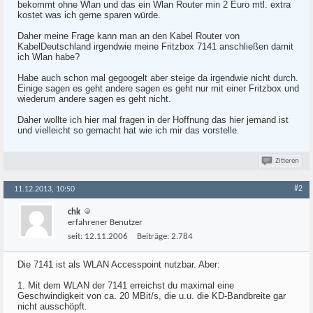
bekommt ohne Wlan und das ein Wlan Router min 2 Euro mtl. extra
kostet was ich gerne sparen würde.
Daher meine Frage kann man an den Kabel Router von
KabelDeutschland irgendwie meine Fritzbox 7141 anschließen damit
ich Wlan habe?
Habe auch schon mal gegoogelt aber steige da irgendwie nicht durch.
Einige sagen es geht andere sagen es geht nur mit einer Fritzbox und
wiederum andere sagen es geht nicht.
Daher wollte ich hier mal fragen in der Hoffnung das hier jemand ist
und vielleicht so gemacht hat wie ich mir das vorstelle.
Zitieren
#2
11.12.2013, 10:50
chk
erfahrener Benutzer
seit:
12.11.2006
Beiträge:
2.784
Die 7141 ist als WLAN Accesspoint nutzbar. Aber:
1. Mit dem WLAN der 7141 erreichst du maximal eine
Geschwindigkeit von ca. 20 MBit/s, die u.u. die KD-Bandbreite gar
nicht ausschöpft.