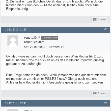
2. Du hast ein zusätzliches Gerät, das Strom braucht. Wenn du die
Kosten hierfür von den 2€ Miete abziehst, bleibt kaum noch eine
Ersparnis übrig.
Zitieren
#3
11.12.2013, 11:15
vegeta30
Themenstarter
neuer Benutzer
seit:
23.09.2013
Beiträge:
12
Ok also wäre es dann wohl doch besser den Wlan Router für 2 Euro
mtl zu nehmen bzw zu gucken ob es das vielleicht irgendwo günstig
gebraucht zu kaufen gibt.
Eine Frage hätte ich da noch. Weiß jemand wie das aussieht mit dem
online zocken zb mit einer PS3,PS4 usw? Gibt ja auch manche
Anbieter bzw Router die nicht besonders geeignet sind zum zocken
Zitieren
#4
11.12.2013, 12:41