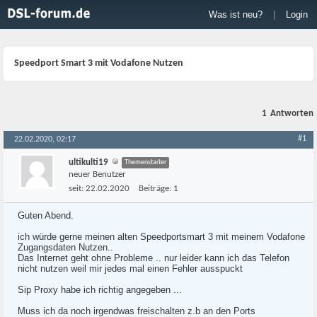
Was ist neu?
|
Login
Speedport Smart 3 mit Vodafone Nutzen
1
Antworten
#1
22.02.2020, 02:17
ultikulti19
Themenstarter
neuer Benutzer
seit:
22.02.2020
Beiträge:
1
Guten Abend.
ich würde gerne meinen alten Speedportsmart 3 mit meinem Vodafone
Zugangsdaten Nutzen..
Das Internet geht ohne Probleme .. nur leider kann ich das Telefon
nicht nutzen weil mir jedes mal einen Fehler ausspuckt
Sip Proxy habe ich richtig angegeben ...
Muss ich da noch irgendwas freischalten z.b an den Ports