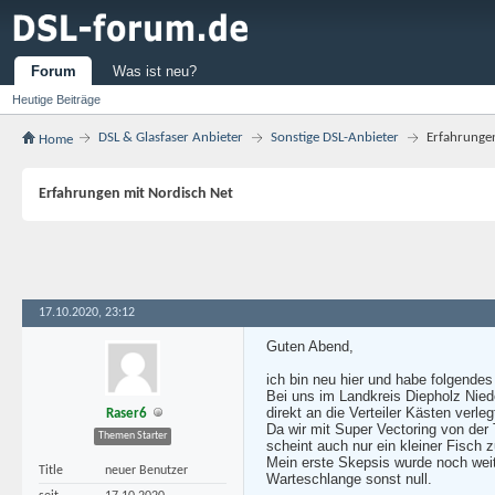
Forum
Was ist neu?
Heutige Beiträge
DSL & Glasfaser Anbieter
Sonstige DSL-Anbieter
Erfahrunge
Home
Erfahrungen mit Nordisch Net
17.10.2020, 23:12
Guten Abend,
ich bin neu hier und habe folgendes
Bei uns im Landkreis Diepholz Nied
direkt an die Verteiler Kästen verleg
Raser6
Da wir mit Super Vectoring von der 
Themen Starter
scheint auch nur ein kleiner Fisch
Mein erste Skepsis wurde noch weit
Title
neuer Benutzer
Warteschlange sonst null.