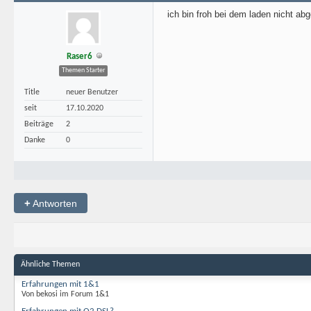
ich bin froh bei dem laden nicht a
Raser6
Themen Starter
Title
neuer Benutzer
seit
17.10.2020
Beiträge
2
Danke
0
+
Antworten
Ähnliche Themen
Erfahrungen mit 1&1
Von bekosi im Forum 1&1