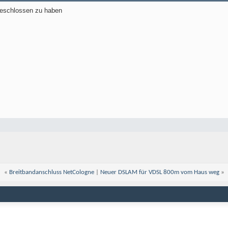
bgeschlossen zu haben
«
Breitbandanschluss NetCologne
|
Neuer DSLAM für VDSL 800m vom Haus weg
»