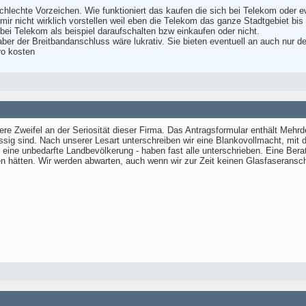
hlechte Vorzeichen. Wie funktioniert das kaufen die sich bei Telekom oder ew
mir nicht wirklich vorstellen weil eben die Telekom das ganze Stadtgebiet bi
bei Telekom als beispiel daraufschalten bzw einkaufen oder nicht.
 aber der Breitbandanschluss wäre lukrativ. Sie bieten eventuell an auch nur 
ro kosten
e Zweifel an der Seriosität dieser Firma. Das Antragsformular enthält Mehr
g sind. Nach unserer Lesart unterschreiben wir eine Blankovollmacht, mit de
- eine unbedarfte Landbevölkerung - haben fast alle unterschrieben. Eine Be
en hätten. Wir werden abwarten, auch wenn wir zur Zeit keinen Glasfaseran