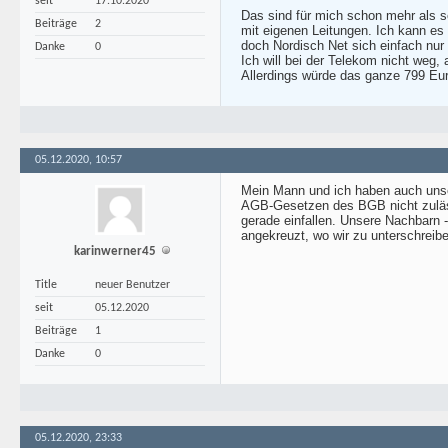
seit
17.10.2020
Das sind für mich schon mehr als sc
Beiträge
2
mit eigenen Leitungen. Ich kann es 
doch Nordisch Net sich einfach nur 
Danke
0
Ich will bei der Telekom nicht weg,
Allerdings würde das ganze 799 Eu
05.12.2020, 10:57
Mein Mann und ich haben auch unser
AGB-Gesetzen des BGB nicht zulässi
gerade einfallen. Unsere Nachbarn 
angekreuzt, wo wir zu unterschreib
karinwerner45
Title
neuer Benutzer
seit
05.12.2020
Beiträge
1
Danke
0
05.12.2020, 23:33