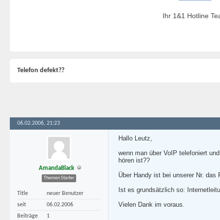
Ihr 1&1 Hotline T
Telefon defekt??
06.02.2006, 21:23
Hallo Leutz,
wenn man über VoIP telefoniert und
hören ist??
AmandaBlack
Über Handy ist bei unserer Nr. das 
Themen Starter
Ist es grundsätzlich so: Internetleit
Title
neuer Benutzer
Vielen Dank im voraus.
seit
06.02.2006
Beiträge
1