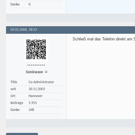
Danke
0
09.02.2006, 18:23
Schließ mal das Telefon direkt am Sp
**********
Sonicwave
Title
Co-Administrator
seit
30.11.2003
Ort
Hannover
Beiträge
5.955
Danke
348