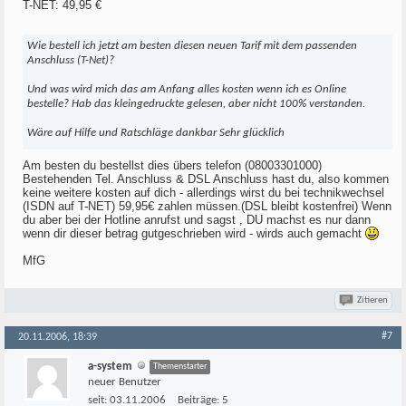
T-NET: 49,95 €
Wie bestell ich jetzt am besten diesen neuen Tarif mit dem passenden
Anschluss (T-Net)?
Und was wird mich das am Anfang alles kosten wenn ich es Online
bestelle? Hab das kleingedruckte gelesen, aber nicht 100% verstanden.
Wäre auf Hilfe und Ratschläge dankbar Sehr glücklich
Am besten du bestellst dies übers telefon (08003301000)
Bestehenden Tel. Anschluss & DSL Anschluss hast du, also kommen
keine weitere kosten auf dich - allerdings wirst du bei technikwechsel
(ISDN auf T-NET) 59,95€ zahlen müssen.(DSL bleibt kostenfrei) Wenn
du aber bei der Hotline anrufst und sagst , DU machst es nur dann
wenn dir dieser betrag gutgeschrieben wird - wirds auch gemacht
MfG
Zitieren
#7
20.11.2006, 18:39
a-system
Themenstarter
neuer Benutzer
seit:
03.11.2006
Beiträge:
5