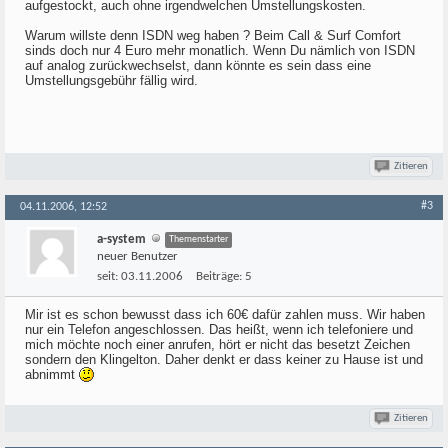
aufgestockt, auch ohne irgendwelchen Umstellungskosten.
Warum willste denn ISDN weg haben ? Beim Call & Surf Comfort
sinds doch nur 4 Euro mehr monatlich. Wenn Du nämlich von ISDN
auf analog zurückwechselst, dann könnte es sein dass eine
Umstellungsgebühr fällig wird.
Zitieren
#3
04.11.2006, 12:52
a-system
Themenstarter
neuer Benutzer
seit:
03.11.2006
Beiträge:
5
Mir ist es schon bewusst dass ich 60€ dafür zahlen muss. Wir haben
nur ein Telefon angeschlossen. Das heißt, wenn ich telefoniere und
mich möchte noch einer anrufen, hört er nicht das besetzt Zeichen
sondern den Klingelton. Daher denkt er dass keiner zu Hause ist und
abnimmt
Zitieren