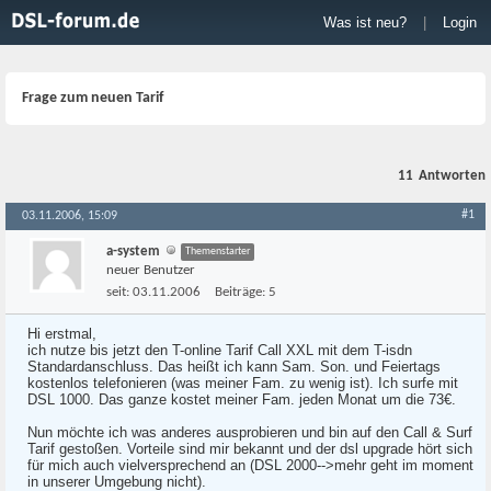
Was ist neu?
|
Login
Frage zum neuen Tarif
11
Antworten
#1
03.11.2006, 15:09
a-system
Themenstarter
neuer Benutzer
seit:
03.11.2006
Beiträge:
5
Hi erstmal,
ich nutze bis jetzt den T-online Tarif Call XXL mit dem T-isdn
Standardanschluss. Das heißt ich kann Sam. Son. und Feiertags
kostenlos telefonieren (was meiner Fam. zu wenig ist). Ich surfe mit
DSL 1000. Das ganze kostet meiner Fam. jeden Monat um die 73€.
Nun möchte ich was anderes ausprobieren und bin auf den Call & Surf
Tarif gestoßen. Vorteile sind mir bekannt und der dsl upgrade hört sich
für mich auch vielversprechend an (DSL 2000-->mehr geht im moment
in unserer Umgebung nicht).