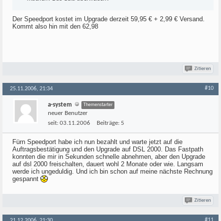
Der Speedport kostet im Upgrade derzeit 59,95 € + 2,99 € Versand.
Kommt also hin mit den 62,98
Zitieren
#10
25.11.2006, 21:34
a-system
Themenstarter
neuer Benutzer
seit:
03.11.2006
Beiträge:
5
Fürn Speedport habe ich nun bezahlt und warte jetzt auf die
Auftragsbestätigung und den Upgrade auf DSL 2000. Das Fastpath
konnten die mir in Sekunden schnelle abnehmen, aber den Upgrade
auf dsl 2000 freischalten, dauert wohl 2 Monate oder wie. Langsam
werde ich ungeduldig. Und ich bin schon auf meine nächste Rechnung
gespannt
Zitieren
#11
21.12.2006, 21:30