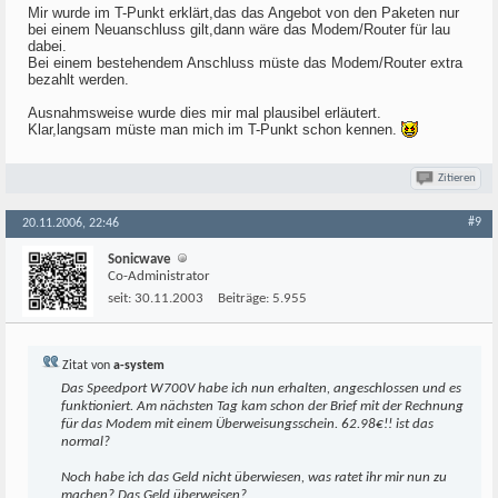
Mir wurde im T-Punkt erklärt,das das Angebot von den Paketen nur
bei einem Neuanschluss gilt,dann wäre das Modem/Router für lau
dabei.
Bei einem bestehendem Anschluss müste das Modem/Router extra
bezahlt werden.
Ausnahmsweise wurde dies mir mal plausibel erläutert.
Klar,langsam müste man mich im T-Punkt schon kennen.
Zitieren
#9
20.11.2006, 22:46
Sonicwave
Co-Administrator
seit:
30.11.2003
Beiträge:
5.955
Zitat von
a-system
Das Speedport W700V habe ich nun erhalten, angeschlossen und es
funktioniert. Am nächsten Tag kam schon der Brief mit der Rechnung
für das Modem mit einem Überweisungsschein. 62.98€!! ist das
normal?
Noch habe ich das Geld nicht überwiesen, was ratet ihr mir nun zu
machen? Das Geld überweisen?