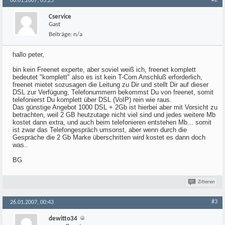
#2
06.01.2007, 05:25
Cservice
Gast
Beiträge:
n/a
hallo peter,
bin kein Freenet experte, aber soviel weiß ich, freenet komplett
bedeutet "komplett" also es ist kein T-Com Anschluß erforderlich,
freenet mietet sozusagen die Leitung zu Dir und stellt Dir auf dieser
DSL zur Verfügung, Telefonummern bekommst Du von freenet, somit
telefonierst Du komplett über DSL (VoIP) rein wie raus.
Das günstige Angebot 1000 DSL + 2Gb ist hierbei aber mit Vorsicht zu
betrachten, weil 2 GB heutzutage nicht viel sind und jedes weitere Mb
kostet dann extra, und auch beim telefonieren entstehen Mb... somit
ist zwar das Telefongespräch umsonst, aber wenn durch die
Gespräche die 2 Gb Marke überschritten wird kostet es dann doch
was..
BG
Zitieren
#3
26.01.2007, 00:43
dewitto34