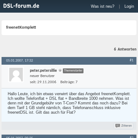
Was ist neu?
|
Login
freenetKomplett
6
Antworten
#1
05.01.2007, 17:32
peter.petersillie
Themenstarter
neuer Benutzer
seit:
29.11.2006
Beiträge:
7
Hallo Leute, ich bin etwas verwirrt über das Angebot freenetKomplett.
Ich wollte Telefonflat + DSL flat + Bandbreite 1000 nehmen. Was ist
denn mit der Grundgebühr von T-Com? Kommt das noch dazu? Bei
dem Tarif 1 GB steht nämlich, dass Telefonanschluss inklusive
freenetDSL ist. Gilt das auch für Flat?
Zitieren