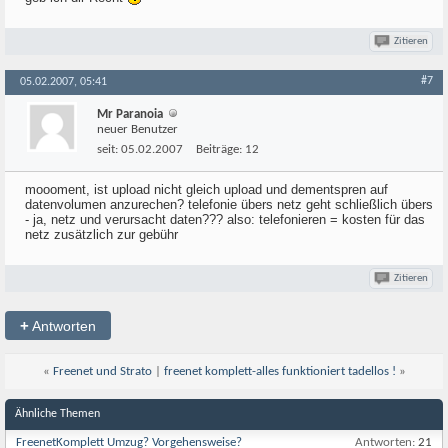
Zitieren
#7
05.02.2007, 05:41
Mr Paranoia
neuer Benutzer
seit:
05.02.2007
Beiträge:
12
moooment, ist upload nicht gleich upload und dementspren auf
datenvolumen anzurechen? telefonie übers netz geht schließlich übers
- ja, netz und verursacht daten??? also: telefonieren = kosten für das
netz zusätzlich zur gebühr
Zitieren
+
Antworten
«
Freenet und Strato
|
freenet komplett-alles funktioniert tadellos !
»
Ähnliche Themen
FreenetKomplett Umzug? Vorgehensweise?
Antworten:
21