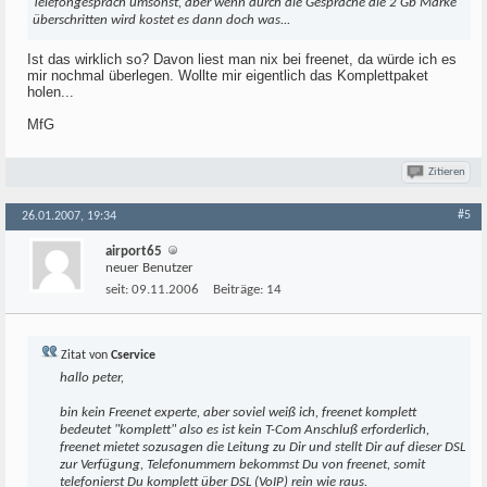
Telefongespräch umsonst, aber wenn durch die Gespräche die 2 Gb Marke
überschritten wird kostet es dann doch was...
Ist das wirklich so? Davon liest man nix bei freenet, da würde ich es
mir nochmal überlegen. Wollte mir eigentlich das Komplettpaket
holen...
MfG
Zitieren
#5
26.01.2007, 19:34
airport65
neuer Benutzer
seit:
09.11.2006
Beiträge:
14
Zitat von
Cservice
hallo peter,
bin kein Freenet experte, aber soviel weiß ich, freenet komplett
bedeutet "komplett" also es ist kein T-Com Anschluß erforderlich,
freenet mietet sozusagen die Leitung zu Dir und stellt Dir auf dieser DSL
zur Verfügung, Telefonummern bekommst Du von freenet, somit
telefonierst Du komplett über DSL (VoIP) rein wie raus.