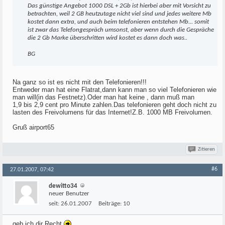
Das günstige Angebot 1000 DSL + 2Gb ist hierbei aber mit Vorsicht zu
betrachten, weil 2 GB heutzutage nicht viel sind und jedes weitere Mb
kostet dann extra, und auch beim telefonieren entstehen Mb... somit
ist zwar das Telefongespräch umsonst, aber wenn durch die Gespräche
die 2 Gb Marke überschritten wird kostet es dann doch was..
BG
Na ganz so ist es nicht mit den Telefonieren!!!
Entweder man hat eine Flatrat,dann kann man so viel Telefonieren wie
man will(in das Festnetz).Oder man hat keine , dann muß man
1,9 bis 2,9 cent pro Minute zahlen.Das telefonieren geht doch nicht zu
lasten des Freivolumens für das Internet!Z.B. 1000 MB Freivolumen.
Gruß airport65
Zitieren
#6
27.01.2007, 07:42
dewitto34
neuer Benutzer
seit:
26.01.2007
Beiträge:
10
geb ich dir Recht