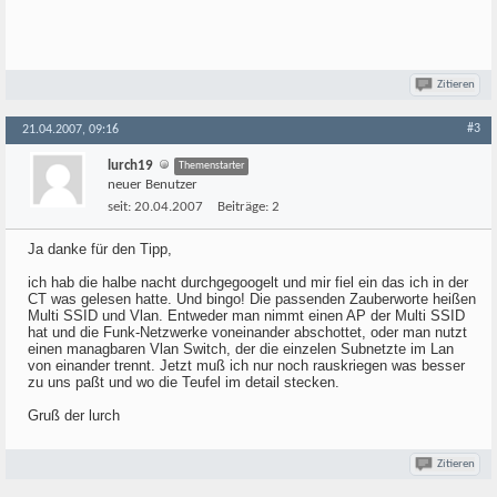
Zitieren
#3
21.04.2007, 09:16
lurch19
Themenstarter
neuer Benutzer
seit:
20.04.2007
Beiträge:
2
Ja danke für den Tipp,
ich hab die halbe nacht durchgegoogelt und mir fiel ein das ich in der
CT was gelesen hatte. Und bingo! Die passenden Zauberworte heißen
Multi SSID und Vlan. Entweder man nimmt einen AP der Multi SSID
hat und die Funk-Netzwerke voneinander abschottet, oder man nutzt
einen managbaren Vlan Switch, der die einzelen Subnetzte im Lan
von einander trennt. Jetzt muß ich nur noch rauskriegen was besser
zu uns paßt und wo die Teufel im detail stecken.
Gruß der lurch
Zitieren