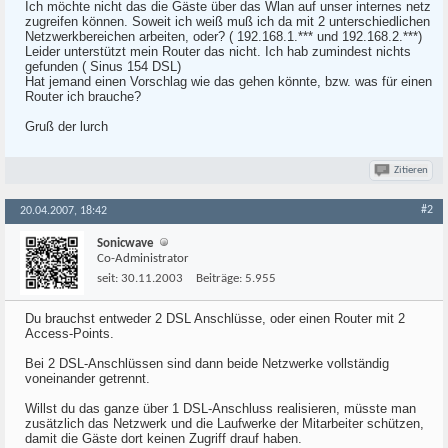
Ich möchte nicht das die Gäste über das Wlan auf unser internes netz
zugreifen können. Soweit ich weiß muß ich da mit 2 unterschiedlichen
Netzwerkbereichen arbeiten, oder? ( 192.168.1.*** und 192.168.2.***)
Leider unterstützt mein Router das nicht. Ich hab zumindest nichts
gefunden ( Sinus 154 DSL)
Hat jemand einen Vorschlag wie das gehen könnte, bzw. was für einen
Router ich brauche?
Gruß der lurch
Zitieren
#2
20.04.2007, 18:42
Sonicwave
Co-Administrator
seit:
30.11.2003
Beiträge:
5.955
Du brauchst entweder 2 DSL Anschlüsse, oder einen Router mit 2
Access-Points.
Bei 2 DSL-Anschlüssen sind dann beide Netzwerke vollständig
voneinander getrennt.
Willst du das ganze über 1 DSL-Anschluss realisieren, müsste man
zusätzlich das Netzwerk und die Laufwerke der Mitarbeiter schützen,
damit die Gäste dort keinen Zugriff drauf haben.