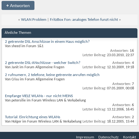
+
Antworten
«
WLAN Problem
|
FritzBox Fon: analoges Telefon funzt nicht
»
Ähnliche Themen
2 getrennte DSL Anschlüsse in einem Haus möglich?
Von sheed im Forum 1&1
Antworten:
16
Letzter Beitrag:
23.03.2010,
22:37
2 getrennte DSL-ANschlüsse - welcher Switch?
Antworten:
4
Von Janit im Forum Allgemeine Fragen
Letzter Beitrag:
12.10.2009,
19:18
2 rufnumern, 2 telefone, keine getrennte anrufen möglich
Von Crisu im Forum Allgemeine Fragen
Antworten:
7
Letzter Beitrag:
07.05.2009,
00:08
Empfange VIELE WLANs - nur nicht MEINS
Von petersilie im Forum Wireless LAN & Verkabelung
Antworten:
6
Letzter Beitrag:
13.12.2006,
16:45
Tutorial: Einrichtung eines WLANs
Antworten:
2
Von Holger im Forum Wireless LAN & Verkabelung
Letzter Beitrag:
18.12.2005,
15:44
Impressum
Datenschutz
Kontakt