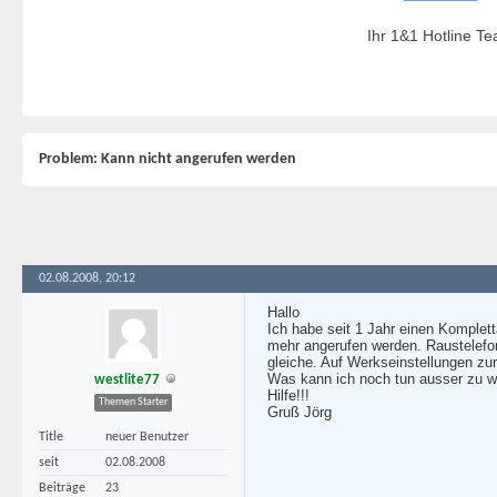
Ihr 1&1 Hotline T
Problem: Kann nicht angerufen werden
02.08.2008, 20:12
Hallo
Ich habe seit 1 Jahr einen Komplet
mehr angerufen werden. Raustelefon
gleiche. Auf Werkseinstellungen zur
Was kann ich noch tun ausser zu 
westlite77
Hilfe!!!
Themen Starter
Gruß Jörg
Title
neuer Benutzer
seit
02.08.2008
Beiträge
23