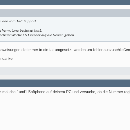
e Idee vom 1&1 Support.
e Vermutung bestätigt hast.
ächster Woche 1&1 wieder auf die Nerven gehen.
tsanweisungen die immer in die tat umgesetzt werden um fehler auszuschließe
en danke
re mal das 1und1 Softphone auf deinem PC und versuche, ob die Nummer registr