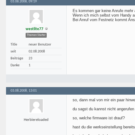
03.08.2008, 09:19
Es kommen gar keine Anrufe mehr an
Wenn ich mich selbst vom Handy aus
Bei Anruf vom Festnetz kommt Ansag
westlite77
Themen Starter
Title
neuer Benutzer
seit
02.08.2008
Beiträge
23
Danke
1
03.08.2008, 13:01
so, dann mal von mir ein paar hinw
du sagst du kannst nicht angerufen 
so, welche firmware ist drauf?
Herbiereloaded
hast du die werkseinstellung bereits