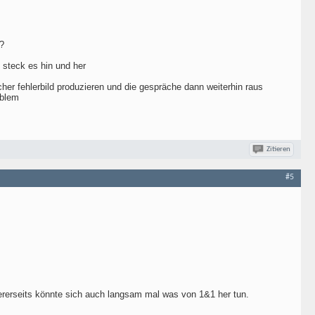
 ?
d steck es hin und her
icher fehlerbild produzieren und die gespräche dann weiterhin raus
oblem
Zitieren
#5
ndererseits könnte sich auch langsam mal was von 1&1 her tun.