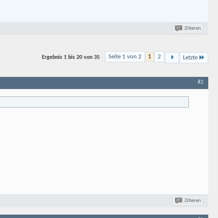
Zitieren
Seite 1 von 2
1
2
Ergebnis
1 bis 20 von
35
Letzte
#2
Zitieren