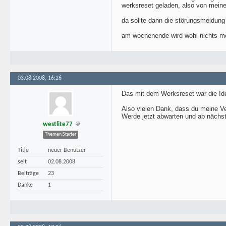
werksreset geladen, also von meiner
da sollte dann die störungsmeldung 
am wochenende wird wohl nichts m
03.08.2008, 16:26
Das mit dem Werksreset war die I
Also vielen Dank, dass du meine Ve
Werde jetzt abwarten und ab nächs
westlite77
Themen Starter
Title
neuer Benutzer
seit
02.08.2008
Beiträge
23
Danke
1