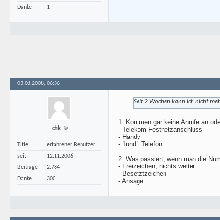
Danke
1
03.08.2008, 06:36
Seit 2 Wochen kann ich nicht me
1. Kommen gar keine Anrufe an oder
chk
- Telekom-Festnetzanschluss
- Handy
- 1und1 Telefon
Title
erfahrener Benutzer
seit
12.11.2006
2. Was passiert, wenn man die Nu
- Freizeichen, nichts weiter
Beiträge
2.784
- Besetztzeichen
Danke
300
- Ansage.