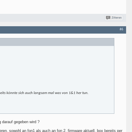
Zitieren
#6
erseits könnte sich auch langsam mal was von 1&1 her tun.
g darauf gegeben wird ?
ieren, sowohl an fon1 als auch an fon 2, firmware aktuell, box bereits per