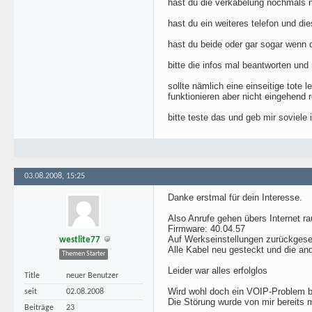
hast du die verkabelung nochmals 
hast du ein weiteres telefon und di
hast du beide oder gar sogar wenn d
bitte die infos mal beantworten und
sollte nämlich eine einseitige tote 
funktionieren aber nicht eingehend
bitte teste das und geb mir soviele 
03.08.2008, 15:25
Danke erstmal für dein Interesse.
Also Anrufe gehen übers Internet ra
Firmware: 40.04.57
Auf Werkseinstellungen zurückgeset
westlite77
Alle Kabel neu gesteckt und die an
Themen Starter
Leider war alles erfolglos
Title
neuer Benutzer
Wird wohl doch ein VOIP-Problem bei
seit
02.08.2008
Die Störung wurde von mir bereits 
Beiträge
23