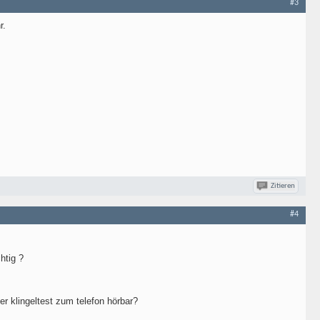
#3
r.
Zitieren
#4
htig ?
er klingeltest zum telefon hörbar?