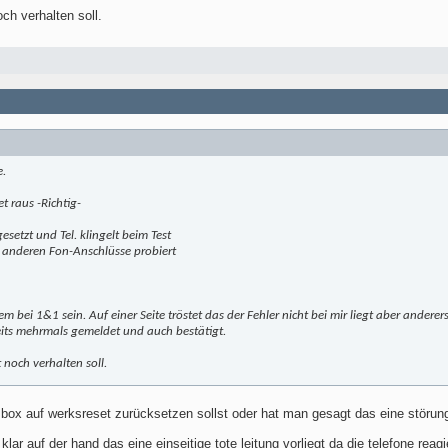
och verhalten soll.
e.
t raus -Richtig-
setzt und Tel. klingelt beim Test
e anderen Fon-Anschlüsse probiert
 bei 1&1 sein. Auf einer Seite tröstet das der Fehler nicht bei mir liegt aber ander
its mehrmals gemeldet und auch bestätigt.
t noch verhalten soll.
 box auf werksreset zurücksetzen sollst oder hat man gesagt das eine störun
lar auf der hand das eine einseitige tote leitung vorliegt da die telefone reag