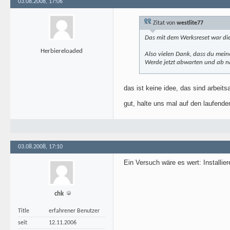
03.08.2008, 17:06
Zitat von
westlite77
Das mit dem Werksreset war di
Herbiereloaded
Also vielen Dank, dass du mein
Werde jetzt abwarten und ab n
das ist keine idee, das sind arbei
gut, halte uns mal auf den laufend
03.08.2008, 17:10
Ein Versuch wäre es wert: Installie
chk
Title
erfahrener Benutzer
seit
12.11.2006