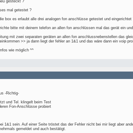
neu gesteckt ?
eses mal getestet ?
ie box es erlaubt alle drei analogen fon anschlüsse getestet und eingerichtet
 richte bitte mit deinem telefon an allen fon anschlüssen mal das gerät ein un
leitung mit zwei separaten geräten an allen fon anschlussnebenstellen das gle
 reinkommen >> ja dann liegt der fehler an 1&1 und das wäre dann ein voip pr
infos wie möglich ^^
us -Richtig-
zt und Tel. klingelt beim Test
deren Fon-Anschlüsse probiert
 1&1 sein. Auf einer Seite tröstet das der Fehler nicht bei mir liegt aber a
mehrmals gemeldet und auch bestätigt.