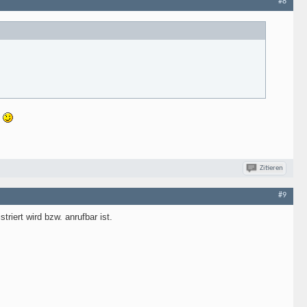
#8
n
Zitieren
#9
iert wird bzw. anrufbar ist.