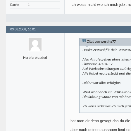
Ich weiss nicht wie ich mich jetzt n
Danke
1
03.08.2008, 16:01
Zitat von
westlite77
Danke erstmal für dein Interess
Herbiereloaded
Also Anrufe gehen übers Interne
Firmware: 40.04.57
Auf Werkseinstellungen zurückge
Alle Kabel neu gesteckt und di
Leider war alles erfolglos
Wird wohl doch ein VOIP-Problem
Die Störung wurde von mir bere
Ich weiss nicht wie ich mich jetz
hat man dir denn gesagt das du die
aber nach deinen aussagen liegt es k