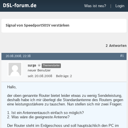
Was ist neu?
|
Login
Signal von Speedport501V verstärken
2
Antworten
#1
20.08.2008, 22:38
surge
Themenstarter
neuer Benutzer
seit:
20.08.2008
Beiträge:
2
Hallo,
der oben genannte Router bietet leider etwas zu wenig Sendeleistung,
deshalb habe ich mir überlegt die Standardantenne des Routers gegen
eine leistungsstärkere zu tauschen. Nun stellen sich mir zwei Fragen:
1. Ist ein Antennentausch einfach so möglich?
2. Was wäre die geeigneste Antenne?
Der Router steht im Erdgeschoss und soll hauptsächlich den PC im