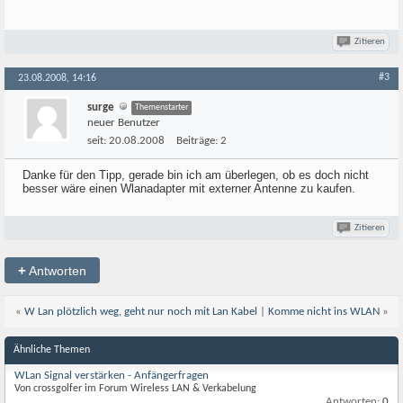
Zitieren
#3
23.08.2008, 14:16
surge
Themenstarter
neuer Benutzer
seit:
20.08.2008
Beiträge:
2
Danke für den Tipp, gerade bin ich am überlegen, ob es doch nicht
besser wäre einen Wlanadapter mit externer Antenne zu kaufen.
Zitieren
+
Antworten
«
W Lan plötzlich weg, geht nur noch mit Lan Kabel
|
Komme nicht ins WLAN
»
Ähnliche Themen
WLan Signal verstärken - Anfängerfragen
Von crossgolfer im Forum Wireless LAN & Verkabelung
Antworten:
0