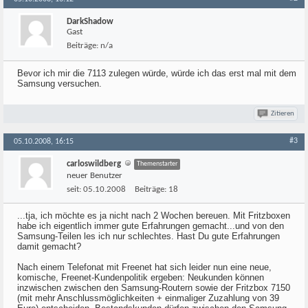
DarkShadow
Gast
Beiträge:
n/a
Bevor ich mir die 7113 zulegen würde, würde ich das erst mal mit dem
Samsung versuchen.
Zitieren
#3
05.10.2008, 16:15
carloswildberg
Themenstarter
neuer Benutzer
seit:
05.10.2008
Beiträge:
18
...tja, ich möchte es ja nicht nach 2 Wochen bereuen. Mit Fritzboxen
habe ich eigentlich immer gute Erfahrungen gemacht...und von den
Samsung-Teilen les ich nur schlechtes. Hast Du gute Erfahrungen
damit gemacht?
Nach einem Telefonat mit Freenet hat sich leider nun eine neue,
komische, Freenet-Kundenpolitik ergeben: Neukunden können
inzwischen zwischen den Samsung-Routern sowie der Fritzbox 7150
(mit mehr Anschlussmöglichkeiten + einmaliger Zuzahlung von 39