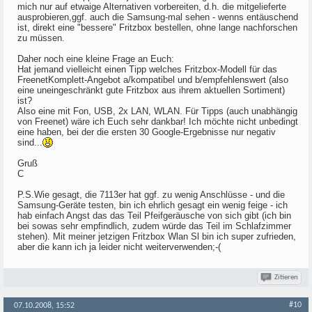
mich nur auf etwaige Alternativen vorbereiten, d.h. die mitgelieferte
ausprobieren,ggf. auch die Samsung-mal sehen - wenns entäuschend
ist, direkt eine "bessere" Fritzbox bestellen, ohne lange nachforschen
zu müssen.
Daher noch eine kleine Frage an Euch:
Hat jemand vielleicht einen Tipp welches Fritzbox-Modell für das
FreenetKomplett-Angebot a/kompatibel und b/empfehlenswert (also
eine uneingeschränkt gute Fritzbox aus ihrem aktuellen Sortiment)
ist?
Also eine mit Fon, USB, 2x LAN, WLAN. Für Tipps (auch unabhängig
von Freenet) wäre ich Euch sehr dankbar! Ich möchte nicht unbedingt
eine haben, bei der die ersten 30 Google-Ergebnisse nur negativ
sind...
Gruß
C
P.S.Wie gesagt, die 7113er hat ggf. zu wenig Anschlüsse - und die
Samsung-Geräte testen, bin ich ehrlich gesagt ein wenig feige - ich
hab einfach Angst das das Teil Pfeifgeräusche von sich gibt (ich bin
bei sowas sehr empfindlich, zudem würde das Teil im Schlafzimmer
stehen). Mit meiner jetzigen Fritzbox Wlan Sl bin ich super zufrieden,
aber die kann ich ja leider nicht weiterverwenden;-(
Zitieren
#10
07.10.2008, 15:52