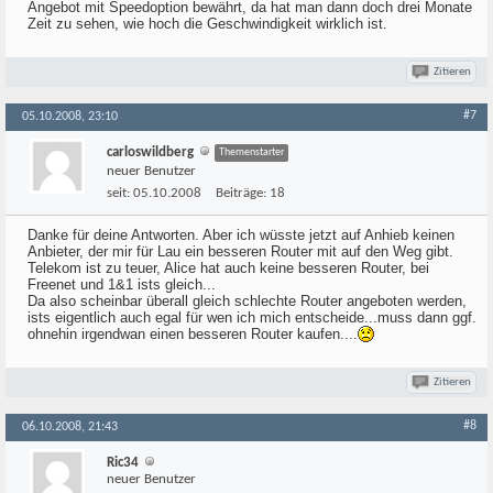
Angebot mit Speedoption bewährt, da hat man dann doch drei Monate
Zeit zu sehen, wie hoch die Geschwindigkeit wirklich ist.
Zitieren
#7
05.10.2008, 23:10
carloswildberg
Themenstarter
neuer Benutzer
seit:
05.10.2008
Beiträge:
18
Danke für deine Antworten. Aber ich wüsste jetzt auf Anhieb keinen
Anbieter, der mir für Lau ein besseren Router mit auf den Weg gibt.
Telekom ist zu teuer, Alice hat auch keine besseren Router, bei
Freenet und 1&1 ists gleich...
Da also scheinbar überall gleich schlechte Router angeboten werden,
ists eigentlich auch egal für wen ich mich entscheide...muss dann ggf.
ohnehin irgendwan einen besseren Router kaufen....
Zitieren
#8
06.10.2008, 21:43
Ric34
neuer Benutzer