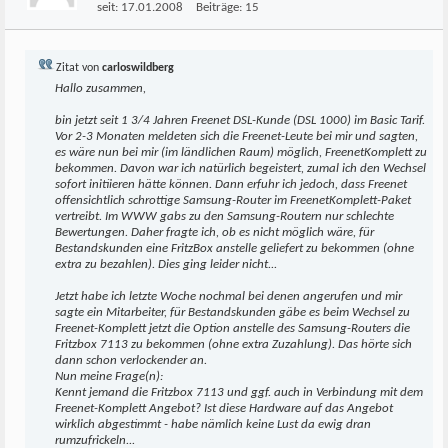
seit:
17.01.2008
Beiträge:
15
Zitat von
carloswildberg
Hallo zusammen,
bin jetzt seit 1 3/4 Jahren Freenet DSL-Kunde (DSL 1000) im Basic Tarif.
Vor 2-3 Monaten meldeten sich die Freenet-Leute bei mir und sagten,
es wäre nun bei mir (im ländlichen Raum) möglich, FreenetKomplett zu
bekommen. Davon war ich natürlich begeistert, zumal ich den Wechsel
sofort initiieren hätte können. Dann erfuhr ich jedoch, dass Freenet
offensichtlich schrottige Samsung-Router im FreenetKomplett-Paket
vertreibt. Im WWW gabs zu den Samsung-Routern nur schlechte
Bewertungen. Daher fragte ich, ob es nicht möglich wäre, für
Bestandskunden eine FritzBox anstelle geliefert zu bekommen (ohne
extra zu bezahlen). Dies ging leider nicht...
Jetzt habe ich letzte Woche nochmal bei denen angerufen und mir
sagte ein Mitarbeiter, für Bestandskunden gäbe es beim Wechsel zu
Freenet-Komplett jetzt die Option anstelle des Samsung-Routers die
Fritzbox 7113 zu bekommen (ohne extra Zuzahlung). Das hörte sich
dann schon verlockender an.
Nun meine Frage(n):
Kennt jemand die Fritzbox 7113 und ggf. auch in Verbindung mit dem
Freenet-Komplett Angebot? Ist diese Hardware auf das Angebot
wirklich abgestimmt - habe nämlich keine Lust da ewig dran
rumzufrickeln...