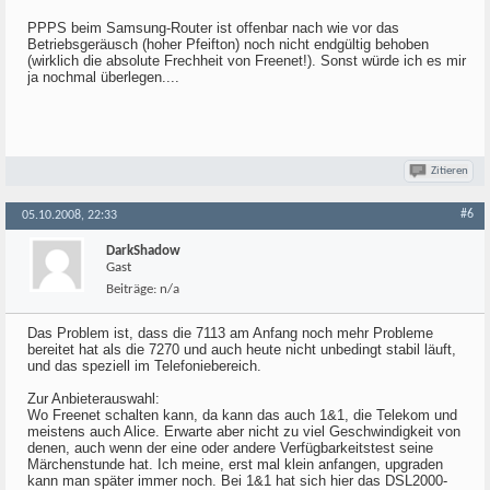
PPPS beim Samsung-Router ist offenbar nach wie vor das
Betriebsgeräusch (hoher Pfeifton) noch nicht endgültig behoben
(wirklich die absolute Frechheit von Freenet!). Sonst würde ich es mir
ja nochmal überlegen....
Zitieren
#6
05.10.2008, 22:33
DarkShadow
Gast
Beiträge:
n/a
Das Problem ist, dass die 7113 am Anfang noch mehr Probleme
bereitet hat als die 7270 und auch heute nicht unbedingt stabil läuft,
und das speziell im Telefoniebereich.
Zur Anbieterauswahl:
Wo Freenet schalten kann, da kann das auch 1&1, die Telekom und
meistens auch Alice. Erwarte aber nicht zu viel Geschwindigkeit von
denen, auch wenn der eine oder andere Verfügbarkeitstest seine
Märchenstunde hat. Ich meine, erst mal klein anfangen, upgraden
kann man später immer noch. Bei 1&1 hat sich hier das DSL2000-