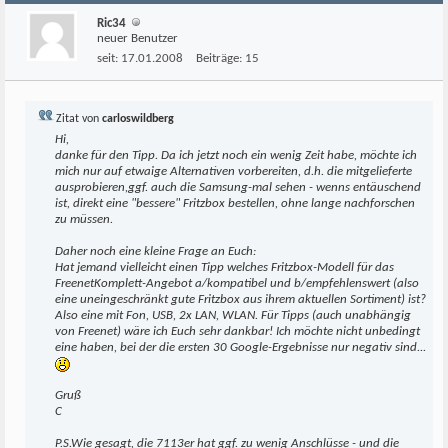
Ric34
neuer Benutzer
seit:
17.01.2008
Beiträge:
15
Zitat von
carloswildberg
Hi,
danke für den Tipp. Da ich jetzt noch ein wenig Zeit habe, möchte ich
mich nur auf etwaige Alternativen vorbereiten, d.h. die mitgelieferte
ausprobieren,ggf. auch die Samsung-mal sehen - wenns entäuschend
ist, direkt eine "bessere" Fritzbox bestellen, ohne lange nachforschen
zu müssen.
Daher noch eine kleine Frage an Euch:
Hat jemand vielleicht einen Tipp welches Fritzbox-Modell für das
FreenetKomplett-Angebot a/kompatibel und b/empfehlenswert (also
eine uneingeschränkt gute Fritzbox aus ihrem aktuellen Sortiment) ist?
Also eine mit Fon, USB, 2x LAN, WLAN. Für Tipps (auch unabhängig
von Freenet) wäre ich Euch sehr dankbar! Ich möchte nicht unbedingt
eine haben, bei der die ersten 30 Google-Ergebnisse nur negativ sind...
Gruß
C
P.S.Wie gesagt, die 7113er hat ggf. zu wenig Anschlüsse - und die