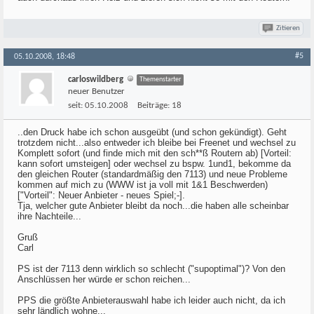
Zitieren
#5
05.10.2008, 18:48
carloswildberg
Themenstarter
neuer Benutzer
seit:
05.10.2008
Beiträge:
18
..den Druck habe ich schon ausgeübt (und schon gekündigt). Geht
trotzdem nicht...also entweder ich bleibe bei Freenet und wechsel zu
Komplett sofort (und finde mich mit den sch**ß Routern ab) [Vorteil:
kann sofort umsteigen] oder wechsel zu bspw. 1und1, bekomme da
den gleichen Router (standardmäßig den 7113) und neue Probleme
kommen auf mich zu (WWW ist ja voll mit 1&1 Beschwerden)
["Vorteil": Neuer Anbieter - neues Spiel;-].
Tja, welcher gute Anbieter bleibt da noch...die haben alle scheinbar
ihre Nachteile...
Gruß
Carl
PS ist der 7113 denn wirklich so schlecht ("supoptimal")? Von den
Anschlüssen her würde er schon reichen...
PPS die größte Anbieterauswahl habe ich leider auch nicht, da ich
sehr ländlich wohne...