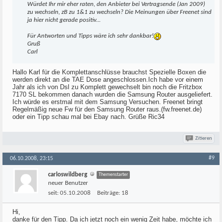
Würdet Ihr mir eher raten, den Anbieter bei Vertragsende (Jan 2009)
zu wechseln, zB zu 1&1 zu wechseln? Die Meinungen über Freenet sind
ja hier nicht gerade positiv...
Für Antworten und Tipps wäre ich sehr dankbar!
Gruß
Carl
Hallo Karl für die Komplettanschlüsse brauchst Spezielle Boxen die
werden direkt an die TAE Dose angeschlossen.Ich habe vor einem
Jahr als ich von Dsl zu Komplett gewechselt bin noch die Fritzbox
7170 SL bekommen danach wurden die Samsung Router ausgeliefert.
Ich würde es erstmal mit dem Samsung Versuchen. Freenet bringt
Regelmäßig neue Fw für den Samsung Router raus.(fw.freenet.de)
oder ein Tipp schau mal bei Ebay nach. Grüße Ric34
Zitieren
#9
06.10.2008, 23:15
carloswildberg
Themenstarter
neuer Benutzer
seit:
05.10.2008
Beiträge:
18
Hi,
danke für den Tipp. Da ich jetzt noch ein wenig Zeit habe, möchte ich