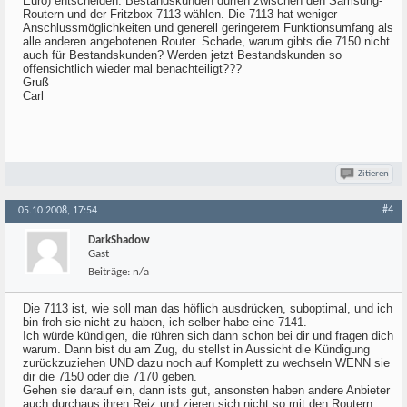
Euro) entscheiden. Bestandskunden dürfen zwischen den Samsung-
Routern und der Fritzbox 7113 wählen. Die 7113 hat weniger
Anschlussmöglichkeiten und generell geringerem Funktionsumfang als
alle anderen angebotenen Router. Schade, warum gibts die 7150 nicht
auch für Bestandskunden? Werden jetzt Bestandskunden so
offensichtlich wieder mal benachteiligt???
Gruß
Carl
Zitieren
#4
05.10.2008, 17:54
DarkShadow
Gast
Beiträge:
n/a
Die 7113 ist, wie soll man das höflich ausdrücken, suboptimal, und ich
bin froh sie nicht zu haben, ich selber habe eine 7141.
Ich würde kündigen, die rühren sich dann schon bei dir und fragen dich
warum. Dann bist du am Zug, du stellst in Aussicht die Kündigung
zurückzuziehen UND dazu noch auf Komplett zu wechseln WENN sie
dir die 7150 oder die 7170 geben.
Gehen sie darauf ein, dann ists gut, ansonsten haben andere Anbieter
auch durchaus ihren Reiz und zieren sich nicht so mit den Routern.