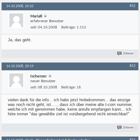
#12
14.10.2008, 20:10
MariaR
erfahrener Benutzer
seit:
04.10.2008
Beiträge:
1.152
Ja, das geht.
Zitieren
#13
14.10.2008, 20:19
tschenser
neuer Benutzer
seit:
08.10.2008
Beiträge:
16
vielen dank für die info... ich habs jetzt hinbekommen... das einzige
was noch nicht geht, ist....., dass ich über meine alte t-com nummer,
welche ich mit genommen habe, keine anrufe empfangen kann... ich
höre immer "das gewählte ziel ist vorübergehend nicht einreichbar!"
Zitieren