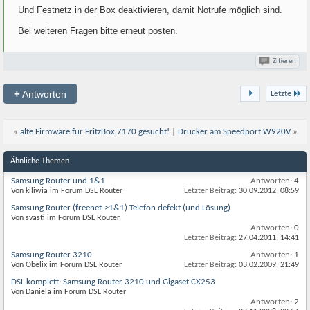
Und Festnetz in der Box deaktivieren, damit Notrufe möglich sind.
Bei weiteren Fragen bitte erneut posten.
Zitieren
+
Antworten
Letzte
«
alte Firmware für FritzBox 7170 gesucht!
|
Drucker am Speedport W920V
»
Ähnliche Themen
Samsung Router und 1&1
Antworten:
4
Von kiliwia im Forum DSL Router
Letzter Beitrag:
30.09.2012,
08:59
Samsung Router (freenet->1&1) Telefon defekt (und Lösung)
Von svasti im Forum DSL Router
Antworten:
0
Letzter Beitrag:
27.04.2011,
14:41
Samsung Router 3210
Antworten:
1
Von Obelix im Forum DSL Router
Letzter Beitrag:
03.02.2009,
21:49
DSL komplett: Samsung Router 3210 und Gigaset CX253
Von Daniela im Forum DSL Router
Antworten:
2