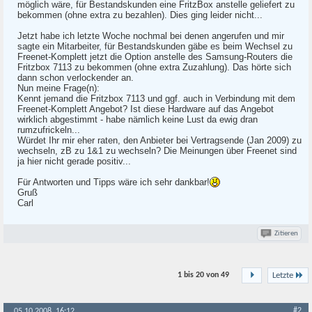
möglich wäre, für Bestandskunden eine FritzBox anstelle geliefert zu
bekommen (ohne extra zu bezahlen). Dies ging leider nicht...
Jetzt habe ich letzte Woche nochmal bei denen angerufen und mir
sagte ein Mitarbeiter, für Bestandskunden gäbe es beim Wechsel zu
Freenet-Komplett jetzt die Option anstelle des Samsung-Routers die
Fritzbox 7113 zu bekommen (ohne extra Zuzahlung). Das hörte sich
dann schon verlockender an.
Nun meine Frage(n):
Kennt jemand die Fritzbox 7113 und ggf. auch in Verbindung mit dem
Freenet-Komplett Angebot? Ist diese Hardware auf das Angebot
wirklich abgestimmt - habe nämlich keine Lust da ewig dran
rumzufrickeln...
Würdet Ihr mir eher raten, den Anbieter bei Vertragsende (Jan 2009) zu
wechseln, zB zu 1&1 zu wechseln? Die Meinungen über Freenet sind
ja hier nicht gerade positiv...
Für Antworten und Tipps wäre ich sehr dankbar!
Gruß
Carl
Zitieren
1 bis 20 von
49
Letzte
#2
05.10.2008, 16:12