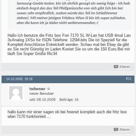
Samsung-Geräte testen, bin ich ehrlich gesagt ein wenig feige - ich hab
einfach Angst das das Teil Pfeifgeräusche von sich gibt (ich bin bei
sowas sehr empfindlich, zudem würde das Teil im Schlafzimmer
stehen). Mit meiner jetzigen Fritzbox Wlan Sl bin ich super zufrieden,
aber die kann ich ja leider nicht weiterverwenden;-(
Hallo ich benutze die Fritz box Fon 7170 SL W-Lan hat USB 4mal Lan
3xAnalog 1XSo für ISDN Telefone. 125M-bits Die ist Speziell für die
Komplett Anschlüsse Entwickelt worden. Schau mal bei Ebay da gibt
es Sie recht Günstig im Laden Kostet Sie so um die 150 Euro.Bei mir
läuft Sie Super Grüße Ric34
Zitieren
#11
14.10.2008, 18:18
tschenser
neuer Benutzer
seit:
08.10.2008
Beiträge:
16
hallo kann mir einer sagen ob bei freenet komplett auch die fritz box
wlan 7170 funktioniert....
Zitieren