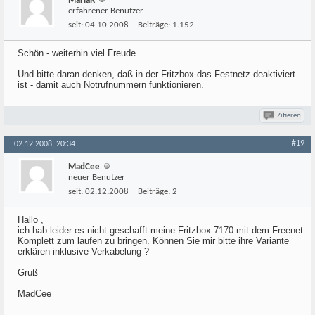
MariaR
erfahrener Benutzer
seit:
04.10.2008
Beiträge:
1.152
Schön - weiterhin viel Freude.
Und bitte daran denken, daß in der Fritzbox das Festnetz deaktiviert
ist - damit auch Notrufnummern funktionieren.
Zitieren
#19
02.12.2008, 20:34
MadCee
neuer Benutzer
seit:
02.12.2008
Beiträge:
2
Hallo ,
ich hab leider es nicht geschafft meine Fritzbox 7170 mit dem Freenet
Komplett zum laufen zu bringen. Können Sie mir bitte ihre Variante
erklären inklusive Verkabelung ?
Gruß
MadCee