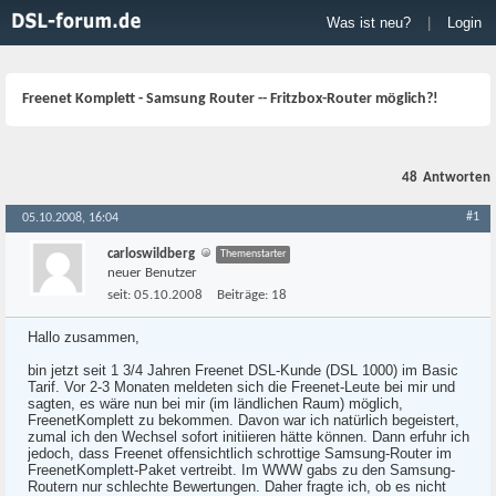
Was ist neu?
|
Login
Freenet Komplett - Samsung Router -- Fritzbox-Router möglich?!
48
Antworten
#1
05.10.2008, 16:04
carloswildberg
Themenstarter
neuer Benutzer
seit:
05.10.2008
Beiträge:
18
Hallo zusammen,
bin jetzt seit 1 3/4 Jahren Freenet DSL-Kunde (DSL 1000) im Basic
Tarif. Vor 2-3 Monaten meldeten sich die Freenet-Leute bei mir und
sagten, es wäre nun bei mir (im ländlichen Raum) möglich,
FreenetKomplett zu bekommen. Davon war ich natürlich begeistert,
zumal ich den Wechsel sofort initiieren hätte können. Dann erfuhr ich
jedoch, dass Freenet offensichtlich schrottige Samsung-Router im
FreenetKomplett-Paket vertreibt. Im WWW gabs zu den Samsung-
Routern nur schlechte Bewertungen. Daher fragte ich, ob es nicht