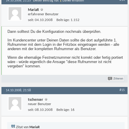
#14
1
14.10.2008, 21:25
Dieser Beitrag hat
Danke erhalten
MariaR
erfahrener Benutzer
seit:
04.10.2008
Beiträge:
1.152
Dann solltest Du die Konfiguration nochmals überprüfen.
Im Kundencenter unter Deinen Daten sollte die dort aufgeführte 1.
Rufnummer mit dem Login in der Fritzbox eingetragen werden - alle
anderen mit der kompletten Rufnummer als Benutzer.
Wenn die ehemalige Festnetznummer nicht korrekt oder fertig portiert
wäre - würde eigentlich die Ansage "diese Rufnummer ist nicht
vergeben" kommen.
Zitieren
#15
14.10.2008, 21:58
tschenser
neuer Benutzer
seit:
08.10.2008
Beiträge:
16
Zitat von
MariaR