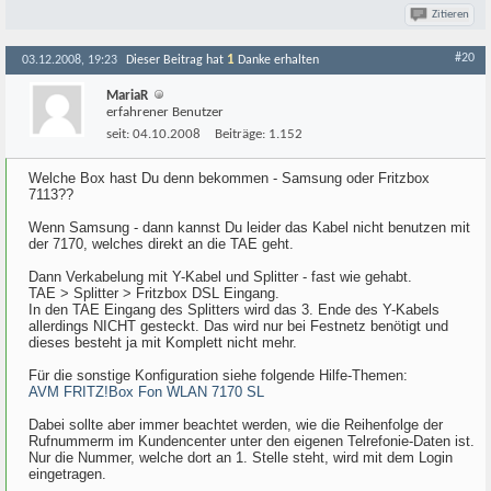
Zitieren
#20
1
03.12.2008, 19:23
Dieser Beitrag hat
Danke erhalten
MariaR
erfahrener Benutzer
seit:
04.10.2008
Beiträge:
1.152
Welche Box hast Du denn bekommen - Samsung oder Fritzbox
7113??
Wenn Samsung - dann kannst Du leider das Kabel nicht benutzen mit
der 7170, welches direkt an die TAE geht.
Dann Verkabelung mit Y-Kabel und Splitter - fast wie gehabt.
TAE > Splitter > Fritzbox DSL Eingang.
In den TAE Eingang des Splitters wird das 3. Ende des Y-Kabels
allerdings NICHT gesteckt. Das wird nur bei Festnetz benötigt und
dieses besteht ja mit Komplett nicht mehr.
Für die sonstige Konfiguration siehe folgende Hilfe-Themen:
AVM FRITZ!Box Fon WLAN 7170 SL
Dabei sollte aber immer beachtet werden, wie die Reihenfolge der
Rufnummerm im Kundencenter unter den eigenen Telrefonie-Daten ist.
Nur die Nummer, welche dort an 1. Stelle steht, wird mit dem Login
eingetragen.