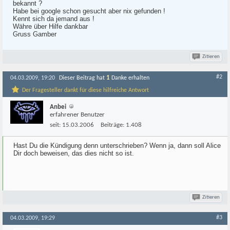
bekannt ?
Habe bei google schon gesucht aber nix gefunden !
Kennt sich da jemand aus !
Währe über Hilfe dankbar
Gruss Gamber
Zitieren
#2
1
04.03.2009, 19:20
Dieser Beitrag hat
Danke erhalten
Der Fragesteller dankt für diese hilfreiche Antwort
Anbei
erfahrener Benutzer
seit:
15.03.2006
Beiträge:
1.408
Hast Du die Kündigung denn unterschrieben? Wenn ja, dann soll Alice
Dir doch beweisen, das dies nicht so ist.
Zitieren
#3
04.03.2009, 19:29