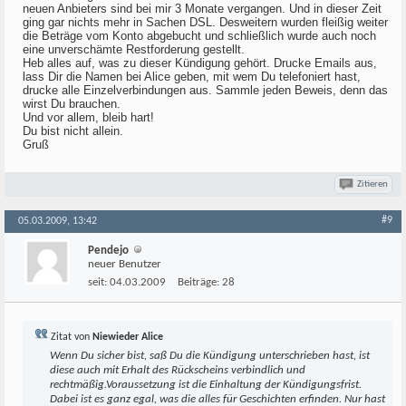
neuen Anbieters sind bei mir 3 Monate vergangen. Und in dieser Zeit
ging gar nichts mehr in Sachen DSL. Desweitern wurden fleißig weiter
die Beträge vom Konto abgebucht und schließlich wurde auch noch
eine unverschämte Restforderung gestellt.
Heb alles auf, was zu dieser Kündigung gehört. Drucke Emails aus,
lass Dir die Namen bei Alice geben, mit wem Du telefoniert hast,
drucke alle Einzelverbindungen aus. Sammle jeden Beweis, denn das
wirst Du brauchen.
Und vor allem, bleib hart!
Du bist nicht allein.
Gruß
Zitieren
#9
05.03.2009, 13:42
Pendejo
neuer Benutzer
seit:
04.03.2009
Beiträge:
28
Zitat von
Niewieder Alice
Wenn Du sicher bist, saß Du die Kündigung unterschrieben hast, ist
diese auch mit Erhalt des Rückscheins verbindlich und
rechtmäßig.Voraussetzung ist die Einhaltung der Kündigungsfrist.
Dabei ist es ganz egal, was die alles für Geschichten erfinden. Nur hast