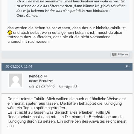
Ich will da mal ne ordentliche Email hinschreiben nur währ es wichtig
zu wissen ob die das öfters machen ,dann könnte ich gleich schreiben
das es ja bekannt ist das das eine praktik is zum hinhalten !
Gruss Gamber
das werden die schon selber wissen, dass das nur hinhalte-taktik ist
und auch selbst wenn es allgemein bekannt ist, musst du alice
trotzdem dazu auffordern, dass sie dir die nicht vorhandene
unterschrift nachweisen.
Zitieren
#5
05.03.2009, 11:44
Pendejo
neuer Benutzer
seit:
04.03.2009
Beiträge:
28
Da sist reinste Taktik. Mich wollten die auch auf ähnliche Weise erst
ein monat später raus lassen. Die hatten behauptet die Kündigung
wäre ein Tag zu spät eingetroffen.
Es ist nicht zu fassen was die sich alles erlauben. Falls Du
Recchtschutz hast dann rate ich Dir, nimm die Brechstange um die
Kündigung durch zu setzen. Ein schreiben des Anwaltes reicht meist
aus.