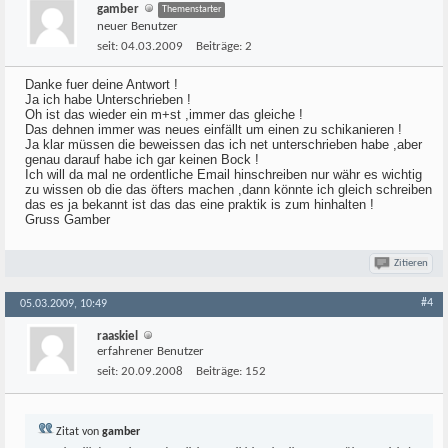
gamber
Themenstarter
neuer Benutzer
seit:
04.03.2009
Beiträge:
2
Danke fuer deine Antwort !
Ja ich habe Unterschrieben !
Oh ist das wieder ein m+st ,immer das gleiche !
Das dehnen immer was neues einfällt um einen zu schikanieren !
Ja klar müssen die beweissen das ich net unterschrieben habe ,aber
genau darauf habe ich gar keinen Bock !
Ich will da mal ne ordentliche Email hinschreiben nur währ es wichtig
zu wissen ob die das öfters machen ,dann könnte ich gleich schreiben
das es ja bekannt ist das das eine praktik is zum hinhalten !
Gruss Gamber
Zitieren
#4
05.03.2009, 10:49
raaskiel
erfahrener Benutzer
seit:
20.09.2008
Beiträge:
152
Zitat von
gamber