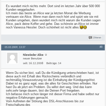
Es wundert mich nichts mehr. Dort sind im letzten Jahr über 500 000
Kunden weggelaufen.
Ich mein das beste an Alice war ja letzten Monat die Werbung
vertrauen sie Alice. Wenn man dann noch hört und spürt wie sie mit
Kunden umgehen, dann wundert mich nicht warum die Kunden sagen
Alice, pack deine Koffer und gehe. Das schönste an Alice ist immer
noch Vanessa Hessler. Doch schönheit ist nicht alles.
Zitieren
#8
05.03.2009, 13:37
Niewieder Alice
neuer Benutzer
seit:
16.12.2008
Beiträge:
14
Wenn Du sicher bist, saß Du die Kündigung unterschrieben hast, ist
diese auch mit Erhalt des Rückscheins verbindlich und
rechtmäßig.Voraussetzung ist die Einhaltung der Kündigungsfrist.
Dabei ist es ganz egal, was die alles für Geschichten erfinden. Nur
hast Du ab jetzt ein Problem. Du willst dort weg. Und das kann
sehr,sehr lange dauern, bist die Deinen Port freigeben.
Ich befasse mich schon länger mit dieser Firma und habe selbst nur
negative Erfahrungen gemacht.
Vom Auftreten der Störung des DSL-Anschlusses bis zur
Freischaltung des