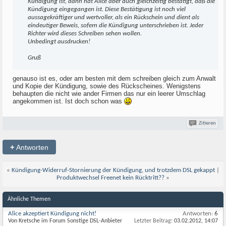
Kündigung ist, dann hat Alice aber auch gleichzeitig bestätigt, daß die
Kündigung eingegangen ist. Diese Bestätigung ist noch viel
aussagekräftiger und wertvoller, als ein Rückschein und dient als
eindeutiger Beweis, sofern die Kündigung unterschrieben ist. Jeder
Richter wird dieses Schreiben sehen wollen.
Unbedingt ausdrucken!
Gruß
genauso ist es, oder am besten mit dem schreiben gleich zum Anwalt
und Kopie der Kündigung, sowie des Rückscheines. Wenigstens
behaupten die nicht wie ander Firmen das nur ein leerer Umschlag
angekommen ist. Ist doch schon was
Zitieren
+
Antworten
«
Kündigung-Widerruf-Stornierung der Kündigung, und trotzdem DSL gekappt
|
Produktwechsel Freenet kein Rücktritt??
»
Ähnliche Themen
Alice akzeptiert Kündigung nicht!
Antworten:
6
Von Kretsche im Forum Sonstige DSL-Anbieter
Letzter Beitrag:
03.02.2012,
14:07