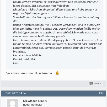
Du ab jetzt ein Problem. Du willst dort weg. Und das kann sehr,sehr
lange dauern, bist die Deinen Port freigeben.
Ich befasse mich schon länger mit dieser Firma und habe selbst nur
negative Erfahrungen gemacht.
Vom Auftreten der Störung des DSL-Anschlusses bis zur Freischaltung
des
neuen Anbieters sind bei mir 3 Monate vergangen. Und in dieser Zeit
ging gar nichts mehr in Sachen DSL. Desweitern wurden fleißig weiter
die Beträge vom Konto abgebucht und schließlich wurde auch noch
eine unverschämte Restforderung gestellt.
Heb alles auf, was zu dieser Kündigung gehört. Drucke Emails aus, lass
Dir die Namen bei Alice geben, mit wem Du telefoniert hast, drucke alle
Einzelverbindungen aus. Sammle jeden Beweis, denn das wirst Du
brauchen.
Und vor allem, bleib hart!
Du bist nicht allein.
Gruß
So etwas nennt man Kundenerhalt.
Zitieren
#10
05.03.2009, 14:34
Niewieder Alice
neuer Benutzer