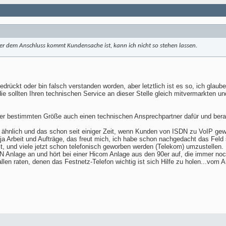
ter dem Anschluss kommt Kundensache ist, kann ich nicht so stehen lassen.
edrückt oder bin falsch verstanden worden, aber letztlich ist es so, ich glaube
 sollten Ihren technischen Service an dieser Stelle gleich mitvermarkten un
er bestimmten Größe auch einen technischen Ansprechpartner dafür und berat
 ähnlich und das schon seit einiger Zeit, wenn Kunden von ISDN zu VoIP gewec
a Arbeit und Aufträge, das freut mich, ich habe schon nachgedacht das Feld
 und viele jetzt schon telefonisch geworben werden (Telekom) umzustellen. U
N Anlage an und hört bei einer Hicom Anlage aus den 90er auf, die immer noch
r allen raten, denen das Festnetz-Telefon wichtig ist sich Hilfe zu holen...vo