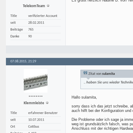
Es grüßt herzlich Nadine B. von Tel
*******
TelekomTeam
Title
verifizierter Account
seit
28.02.2011
Beiträge
765
Danke
90
07.08.2015, 21:29
Zitat von
sulamita
.. haben Sie uns wieder Techni
Hallo sulamita,
********
Klemmleiste
sorry dass ich das jetzt schreibe,
auch hilft bei der Konfiguration u
Title
erfahrener Benutzer
Die Probleme oder ich sage ja imm
seit
10.07.2011
weg ist grundsätzlich falsch, was p
Ort
Cottbus
Anschluss mit der richtigen Hardware