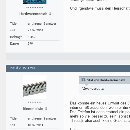
Und irgendwie muss den Herrschafte
**********
Hardwaremensch
Title
erfahrener Benutzer
seit
27.02.2014
Beiträge
3.449
Danke
299
20.08.2015, 17:44
Zitat von
Hardwaremensch
"Zwangsrouter"
Das könnte ein neues Unwort des J
********
internen S0 zusenden, wenn er die 
Klemmleiste
Das Telefon ist dann erstmal ein pa
mehr so viel besser zu sein, sonst 
Title
erfahrener Benutzer
Thread), also auch kleine Geschäfte
seit
10.07.2011
BG