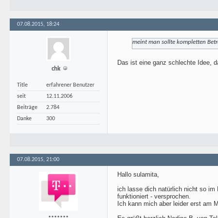
07.08.2015, 18:24
meint man sollte kompletten Betr
Das ist eine ganz schlechte Idee, 
chk
Title
erfahrener Benutzer
seit
12.11.2006
Beiträge
2.784
Danke
300
07.08.2015, 21:00
Hallo sulamita,
ich lasse dich natürlich nicht so 
funktioniert - versprochen.
Ich kann mich aber leider erst am M