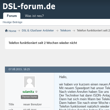
Forum
Was ist neu?
Heutige Beiträge
DSL & Glasfaser Anbieter
Telekom
Telefon funktioniert seit
Home
Telefon funktioniert seit 2 Wochen wieder nicht
07.08.2015, 16:25
Hallo,
wir haben vor kurzem einen neuen An
Mit neuem Speedport hat unser Telef
Nach vielen Anrufen haben Sie uns 
sulamita
Der Techniker hat dann ISDN- Anlage
Themen Starter
Dann hat sich mein Mann bei Teleko
Dann haben Sie nach einer Woche w
Title
neuer Benutzer
Telefon funktioniert natürlich wiede