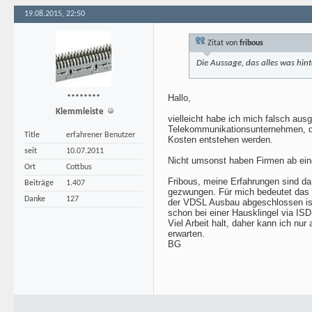
19.08.2015, 22:50
Zitat von
fribous
Die Aussage, das alles was hin
Hallo,
********
Klemmleiste
vielleicht habe ich mich falsch ausg
Telekommunikationsunternehmen, die
Title
erfahrener Benutzer
Kosten entstehen werden.
seit
10.07.2011
Nicht umsonst haben Firmen ab ein
Ort
Cottbus
Fribous, meine Erfahrungen sind da
Beiträge
1.407
gezwungen. Für mich bedeutet das j
Danke
127
der VDSL Ausbau abgeschlossen ist,
schon bei einer Hausklingel via ISD
Viel Arbeit halt, daher kann ich nu
erwarten.
BG