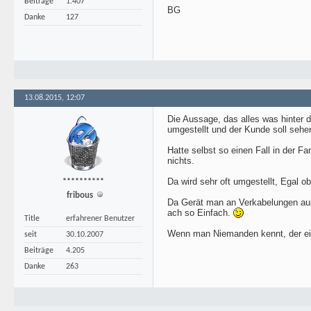
Beiträge
1.407
BG
Danke
127
13.08.2015, 12:07
Die Aussage, das alles was hinter 
umgestellt und der Kunde soll sehen
Hatte selbst so einen Fall in der F
nichts.
Da wird sehr oft umgestellt, Egal 
**********
fribous
Da Gerät man an Verkabelungen aus
ach so Einfach.
Title
erfahrener Benutzer
Wenn man Niemanden kennt, der eine
seit
30.10.2007
Beiträge
4.205
Danke
263