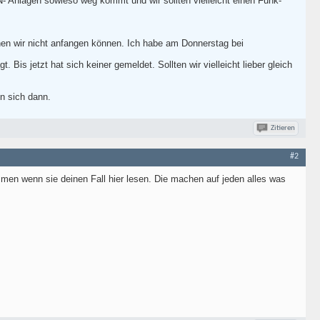
- Anlagen sowieso weg kommt und wir sollten vielleicht einen Funk-
en wir nicht anfangen können. Ich habe am Donnerstag bei
is jetzt hat sich keiner gemeldet. Sollten wir vielleicht lieber gleich
en sich dann.
Zitieren
#2
men wenn sie deinen Fall hier lesen. Die machen auf jeden alles was