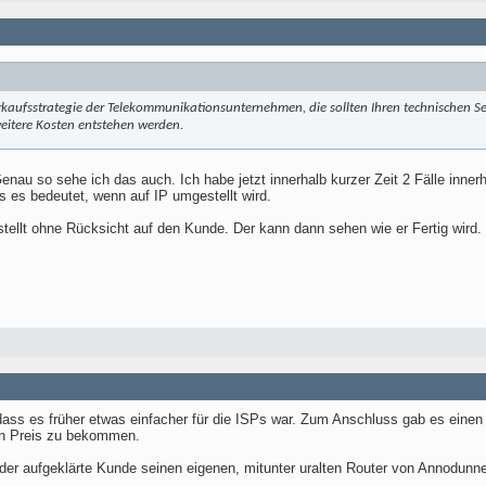
erkaufsstrategie der Telekommunikationsunternehmen, die sollten Ihren technischen Se
weitere Kosten entstehen werden.
nau so sehe ich das auch. Ich habe jetzt innerhalb kurzer Zeit 2 Fälle innerh
s es bedeutet, wenn auf IP umgestellt wird.
stellt ohne Rücksicht auf den Kunde. Der kann dann sehen wie er Fertig wir
 dass es früher etwas einfacher für die ISPs war. Zum Anschluss gab es eine
en Preis zu bekommen.
s der aufgeklärte Kunde seinen eigenen, mitunter uralten Router von Annod