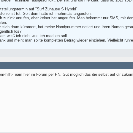
wieder Techniker rausgeschickt. Der hat uns dann erklärt, dass ab 2017 ISDN
itstellungstermin auf "Surf Zuhause S Hybrid"
efonie ist tot. Seit dem hatte ich mehrmals angerufen.
ch zurück anrufen, aber keiner hat angerufen. Man bekommt nur SMS, mit den
fen.
ie sich drum kümmert, hat meine Handynummer notiert und Ihren Namen gesagt. B
entlich los?
am weiß ich nicht was ich machen soll.
ank und meint man sollte kompletten Betrag wieder einziehen. Vielleicht rühr
-hilft-Team hier im Forum per PN. Gut möglich das die selbst auf dir zukom