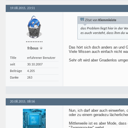
19.08.2015, 23:51
Zitat von
Klemmleiste
das Problem liegt hier in der V
es auch versteht, dass ihm da 
**********
Das hört sich doch anders an und Ge
fribous
Viele Wissen auch einfach nicht wa
Title
erfahrener Benutzer
Sehr oft wird aber Gnadenlos umge
seit
30.10.2007
Beiträge
4.205
Danke
263
20.08.2015, 08:56
Nun, ich darf aber auch einwerfen,
oder zu einem geradezu lächerlich
Mittlerweile ist es aber Mode, das
"Zwangsrouter" wehrt.