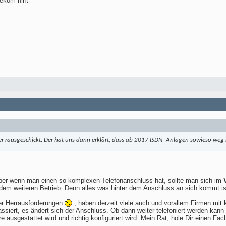
ekom hilft
ker rausgeschickt. Der hat uns dann erklärt, dass ab 2017 ISDN- Anlagen sowieso weg 
 aber wenn man einen so komplexen Telefonanschluss hat, sollte man sich im
nd dem weiteren Betrieb. Denn alles was hinter dem Anschluss an sich kommt 
er Herrausforderungen
, haben derzeit viele auch und vorallem Firmen mi
assiert, es ändert sich der Anschluss. Ob dann weiter telefoniert werden kann
 ausgestattet wird und richtig konfiguriert wird. Mein Rat, hole Dir einen Fac