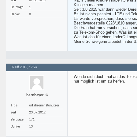
Nach Vielen Anrufen haben Sie uns 
seit
07.08.2015
Klingeln machen.
Beiträge
1
Seit 3.8.2015 war dann wieder Bere
Es ist nichts passiert - LTE und Tel
Danke
0
Es wurde versprochen, dass sie si
Beschwerdestelle 0228/1810 angeru
Die Frau hat mir versichert, dass s
zu Telekom-Shop gehen. Was ist eig
Was ist das für einen Laden? Langs
Meine Schweigerin arbeitet in der B
07.08.2015, 17:24
Wende dich doch mal an das Telekom
nur möglich ist um zu helfen.
bernbayer
Title
erfahrener Benutzer
seit
23.09.2012
Beiträge
171
Danke
13