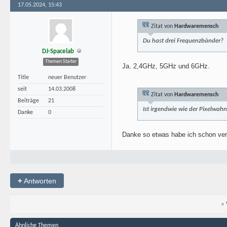
17.05.2024, 15:43
Zitat von
Hardwaremensch
Du hast drei Frequenzbänder?
DJ-Spacelab
Themen Starter
Ja. 2,4GHz, 5GHz und 6GHz.
Title
neuer Benutzer
seit
14.03.2008
Zitat von
Hardwaremensch
Beiträge
21
Ist irgendwie wie der Pixelwahn
Danke
0
Danke so etwas habe ich schon ver
+
Antworten
«
Ähnliche Themen