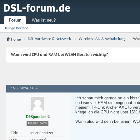
Forum
Was ist neu?
Heutige Beiträge
DSL Hardware & Netzwerk
Wireless LAN & Verkabelung
Wan
Home
Wann wird CPU und RAM bei WLAN Geräten wichtig?
16.05.2024, 14:36
Ich schau mich gerade so ein bissc
und wie viel RAM sie eingebaut hab
meinem TP-Link Archer AXE75 verbun
kriege ich die CPU nicht über 15%
DJ-Spacelab
Wann also wird denn bei einem WL
Themen Starter
Title
neuer Benutzer