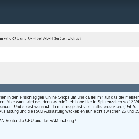
n wird CPU und RAM bei WLAN Geräten wichtig?
hen in den einschlägigen Online Shops um und da fiel mir auf das die meisten
en. Aber wann wird das denn wichtig? Ich habe hier in Spitzenzeiten so 12 W
den. Und selbst wenn ich da mal möglichst viel Traffic produziere (1GB/s Int
 Auslastung und die RAM Auslastung wackelt eh nur leicht zwischen 25 und 3
AN Router die CPU und der RAM mal eng?