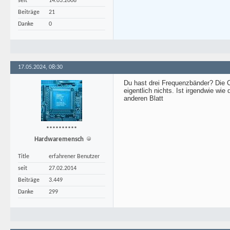
seit
14.03.2008
Beiträge
21
Danke
0
17.05.2024, 08:30
Du hast drei Frequenzbänder? Die CP
eigentlich nichts. Ist irgendwie wi
anderen Blatt
**********
Hardwaremensch
Title
erfahrener Benutzer
seit
27.02.2014
Beiträge
3.449
Danke
299