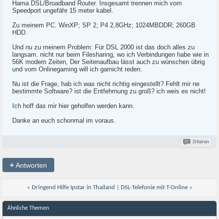
Hama DSL/Broadband Router. Insgesamt trennen mich vom
Speedport ungefähr 15 meter kabel.
Zu meinem PC. WinXP; SP 2; P4 2,8GHz; 1024MBDDR; 260GB
HDD.
Und nu zu meinem Problem: Für DSL 2000 ist das doch alles zu
langsam. nicht nur beim Filesharing, wo ich Verbindungen habe wie in
56K modem Zeiten, Der Seitenaufbau lässt auch zu wünschen übrig
und vom Onlinegaming will ich garnicht reden.
Nu ist die Frage, hab ich was nicht richtig eingestellt? Fehlt mir ne
bestimmte Software? ist die Entfehrnung zu groß? ich weis es nicht!
Ich hoff das mir hier geholfen werden kann.
Danke an euch schonmal im voraus.
Zitieren
+
Antworten
«
Dringend Hilfe Ipstar in Thailand
|
DSL-Telefonie mit T-Online
»
Ähnliche Themen