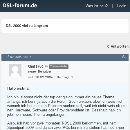
Was ist neu?
|
Login
DSL 2000 viel zu langsam
0
Antworten
#1
18.02.2006, 14:02
Clint1986
Themenstarter
neuer Benutzer
seit:
18.02.2006
Beiträge:
1
Hallo erstmal,
Ich bin ja sonst nicht der typ der gleich immer ein neues Thema
anfängt, ich kenn ja auch die Forum Suchfunktion, aber ich weis nich
wonach ich bei meinem Problem suchen soll, weil ich nicht weis ob es
nen Hardware, Software oder Providerproblem ist. Desshalb hab ich
jetz nen neues Thema angefangen.
Also, ich hab vor zwei monaten T-DSL 2000 bekommen, mit nem
Speedport 500V und da ich zwei PCs bei mir zu stehen hab noch nen