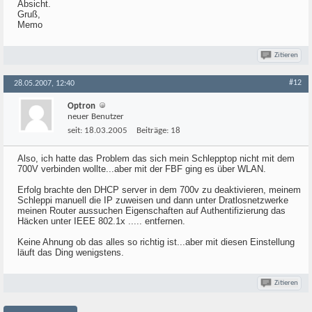
Absicht.
Gruß,
Memo
Zitieren
#12
28.05.2007, 12:40
Optron
neuer Benutzer
seit:
18.03.2005
Beiträge:
18
Also, ich hatte das Problem das sich mein Schlepptop nicht mit dem
700V verbinden wollte...aber mit der FBF ging es über WLAN.
Erfolg brachte den DHCP server in dem 700v zu deaktivieren, meinem
Schleppi manuell die IP zuweisen und dann unter Dratlosnetzwerke
meinen Router aussuchen Eigenschaften auf Authentifizierung das
Häcken unter IEEE 802.1x ..... entfernen.
Keine Ahnung ob das alles so richtig ist...aber mit diesen Einstellung
läuft das Ding wenigstens.
Zitieren