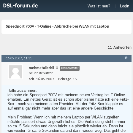
Was ist neu?
|
Login
Speedport 700V - T-Online - Abbrüche bei WLAN mit Laptop
11
Antworten
#1
16.05.2007, 11:11
mehmetalierbil
Themenstarter
neuer Benutzer
seit:
16.05.2007
Beiträge:
15
Hallo zusammen,
ich habe ein Speedport 700V mit meinem neuen Vertrag bei T-Online
erhalten. Ein nettes Gerät ist es schon aber bisher hatte ich eine Fritz-
Box - noch von meinem alten Provider. Mit der Fritz-Box klappte es
auf enmal gar nicht mehr aber das ist eine andere Geschichte.
Mein Problem: Wenn ich mit meinem Laptop per WLAN zugreifen
möchte passiert etwas Ungewöhnliches. Die Verbindung steht immer
so ca. 5 Sekunden und dann bricht sie plötzlich wieder ab. Dann ist
wie wieder für ca. 5 Sekunden da und dann wieder weg. Das geht die