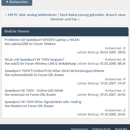
+
Antworten
«
Mit PC über analog telefonieren
|
Noch keine Lösung gefunden. Brauch neue
Nummer und Fax
»
Ähnliche Themen
Probleme mit Speedport W500V Laptop u WLAN
Von sabrina2206 im Forum Telekom
Antworten:
3
Letzter Beitrag:
04.02.2009,
18:03
WLan mit Speedport W 700V langsam?
Antworten:
6
Von nub33 im Forum Wireless LAN & Verkabelung
Letzter Beitrag:
01.03.2008,
08:24
Speedport 700V/T-Online/Fritz Wlan Stick/Verbindungsprobleme
Von mehmetalierbil im Forum DSL Router
Antworten:
9
Letzter Beitrag:
19.05.2007,
19:19
Speedport W 700V - Online-LED blinkt
Antworten:
2
Von tenorsax2 im Forum DSL Router
Letzter Beitrag:
19.01.2007,
20:50
Speedport W 700V Wlan Signalstärke sehr niedrig
Von Maximo im Forum DSL Router
Antworten:
2
Letzter Beitrag:
19.10.2006,
20:42
Impressum
Datenschutz
Kontakt