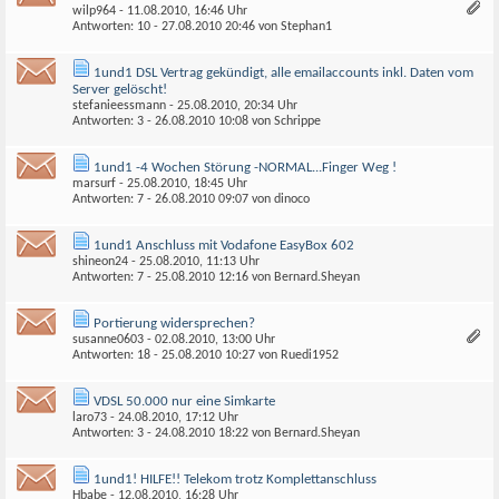
wilp964
- 11.08.2010, 16:46 Uhr
Antworten: 10 - 27.08.2010
20:46
von
Stephan1
1und1 DSL Vertrag gekündigt, alle emailaccounts inkl. Daten vom
Server gelöscht!
stefanieessmann
- 25.08.2010, 20:34 Uhr
Antworten: 3 - 26.08.2010
10:08
von
Schrippe
1und1 -4 Wochen Störung -NORMAL...Finger Weg !
marsurf
- 25.08.2010, 18:45 Uhr
Antworten: 7 - 26.08.2010
09:07
von
dinoco
1und1 Anschluss mit Vodafone EasyBox 602
shineon24
- 25.08.2010, 11:13 Uhr
Antworten: 7 - 25.08.2010
12:16
von Bernard.Sheyan
Portierung widersprechen?
susanne0603
- 02.08.2010, 13:00 Uhr
Antworten: 18 - 25.08.2010
10:27
von
Ruedi1952
VDSL 50.000 nur eine Simkarte
laro73
- 24.08.2010, 17:12 Uhr
Antworten: 3 - 24.08.2010
18:22
von Bernard.Sheyan
1und1! HILFE!! Telekom trotz Komplettanschluss
Hbabe
- 12.08.2010, 16:28 Uhr