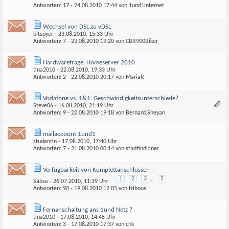
Antworten: 17 - 24.08.2010
17:44
von
1und1internet
Wechsel von DSL zu vDSL
bitspyer
- 23.08.2010, 15:33 Uhr
Antworten: 7 - 23.08.2010
19:20
von
CBR900Biker
Hardwarefrage: Homeserver 2010
tina2010
- 22.08.2010, 19:33 Uhr
Antworten: 2 - 22.08.2010
20:17
von
MariaR
Vodafone vs. 1&1: Geschwindigkeitsunterschiede?
Steve06
- 16.08.2010, 21:19 Uhr
Antworten: 9 - 22.08.2010
19:18
von Bernard.Sheyan
mailaccount 1und1
studentin
- 17.08.2010, 17:40 Uhr
Antworten: 7 - 21.08.2010
00:14
von
stadtindianer
Verfügbarkeit von Komplettanschlüssen
1
2
3
...
5
Sabse
- 26.07.2010, 11:39 Uhr
Antworten: 90 - 19.08.2010
12:05
von
fribous
Fernanschaltung ans 1und Netz ?
tina2010
- 17.08.2010, 14:45 Uhr
Antworten: 3 - 17.08.2010
17:37
von
chk