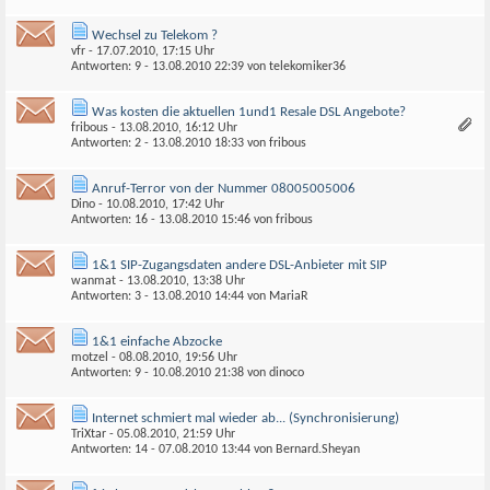
Wechsel zu Telekom ?
vfr
- 17.07.2010, 17:15 Uhr
Antworten: 9 - 13.08.2010
22:39
von
telekomiker36
Was kosten die aktuellen 1und1 Resale DSL Angebote?
fribous
- 13.08.2010, 16:12 Uhr
Antworten: 2 - 13.08.2010
18:33
von
fribous
Anruf-Terror von der Nummer 08005005006
Dino
- 10.08.2010, 17:42 Uhr
Antworten: 16 - 13.08.2010
15:46
von
fribous
1&1 SIP-Zugangsdaten andere DSL-Anbieter mit SIP
wanmat
- 13.08.2010, 13:38 Uhr
Antworten: 3 - 13.08.2010
14:44
von
MariaR
1&1 einfache Abzocke
motzel
- 08.08.2010, 19:56 Uhr
Antworten: 9 - 10.08.2010
21:38
von
dinoco
Internet schmiert mal wieder ab... (Synchronisierung)
TriXtar
- 05.08.2010, 21:59 Uhr
Antworten: 14 - 07.08.2010
13:44
von Bernard.Sheyan