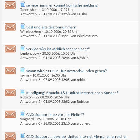
service nummer kommt komische meldung!
Tankrusher
- 13.10.2006, 17:29 Uhr
Antworten: 2 - 17.10.2006
13:58
von
Kaisho
3dsl und alte telefonnummern
WirelessHero
- 10.10.2006, 20:32 Uhr
Antworten: 6 - 11.10.2006
19:21
von
WirelessHero
Service 1&1 ist wirklich sehr schlecht!!
benlongbow
- 20.03.2006, 10:05 Uhr
Antworten: 2 - 01.10.2006
20:44
von
N3sb1t
Wann wird es DSL2+ für Bestandskunden geben?
jaymz
- 16.01.2006, 16:30 Uhr
Antworten: 8 - 07.09.2006
12:05
von
rehlus
Kündigung! Braucht 1&1 United Internet noch Kunden?
Rubicon
- 27.08.2006, 20:56 Uhr
Antworten: 2 - 01.09.2006
23:52
von
Rubicon
GMX Support kurz vor der Pleite ?!
wagnerd
- 26.05.2006, 23:10 Uhr
Antworten: 0 - 26.05.2006
23:10
von
wagnerd
GMX Support ... bzw. bei United Internet Menschen erreichen