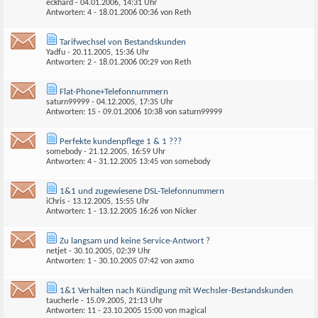
eckhard
- 04.01.2006, 14:31 Uhr
Antworten: 4 - 18.01.2006
00:36
von
Reth
Tarifwechsel von Bestandskunden
Yadfu
- 20.11.2005, 15:36 Uhr
Antworten: 2 - 18.01.2006
00:29
von
Reth
Flat-Phone+Telefonnummern
saturn99999
- 04.12.2005, 17:35 Uhr
Antworten: 15 - 09.01.2006
10:38
von
saturn99999
Perfekte kundenpflege 1 & 1 ???
somebody
- 21.12.2005, 16:59 Uhr
Antworten: 4 - 31.12.2005
13:45
von
somebody
1&1 und zugewiesene DSL-Telefonnummern
iChris
- 13.12.2005, 15:55 Uhr
Antworten: 1 - 13.12.2005
16:26
von
Nicker
Zu langsam und keine Service-Antwort ?
netjet
- 30.10.2005, 02:39 Uhr
Antworten: 1 - 30.10.2005
07:42
von
axmo
1&1 Verhalten nach Kündigung mit Wechsler-Bestandskunden
taucherle
- 15.09.2005, 21:13 Uhr
Antworten: 11 - 23.10.2005
15:00
von
magical