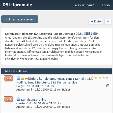
Was ist neu?
|
Login
+
Thema erstellen
Erste
0221 28889989
Kostenlose Hotline für 1&1 Mobilfunk- und DSL-Verträge
Alles rund um die 1&1 Hotline und die wichtigsten Telefonnummern für den
direkten Kontakt findest du hier auf einen Blick. Erfahre, wie du den 1&1
Kundenservice schnell erreichst, welche Erfahrungen andere Nutzer gemacht
haben und wie du bei DSL-Problemen zügig Unterstützung bekommst. Auch
Informationen zu Öffnungszeiten, Erreichbarkeit und den besten Kontaktwegen
findest du in diesem Bereich. Informiere dich jetzt und entdecke die
effektivsten Wege zum 1&1 Kundenservice.
Titel / Erstellt von
Wichtig:
1&1 Telefonnummer, 1und1 Kontakt, 1&1
Hotline, 1und1 Beratung, 1&1 Kundenservice
Holger
- 10.03.2017, 10:58 Uhr
Antworten: 8 - 28.01.2020
12:13
von
Holger
Kündigungshotline
christian552
- 06.10.2006, 21:33 Uhr
Antworten: 3 - 18.10.2006
09:19
von
teludo